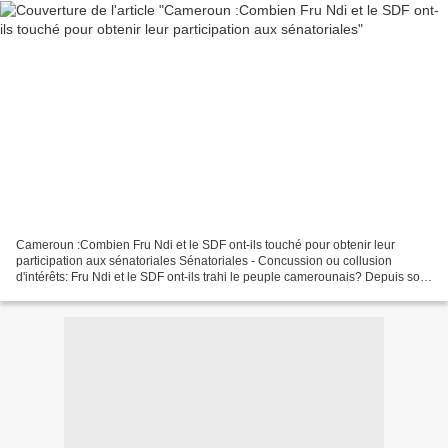
Cameroun :Combien Fru Ndi et le SDF ont-ils touché pour obtenir leur
participation aux sénatoriales Sénatoriales - Concussion ou collusion
d'intérêts: Fru Ndi et le SDF ont-ils trahi le peuple camerounais? Depuis son
retour du palais, le Chairman du Social...