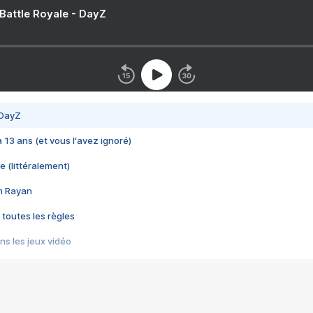
 Battle Royale - DayZ
 DayZ
 a 13 ans (et vous l'avez ignoré)
e (littéralement)
im Rayan
 toutes les règles
s les jeux vidéo
us choquant de Rockstar ? - Le scandale BULLY
e plus moche de Steam