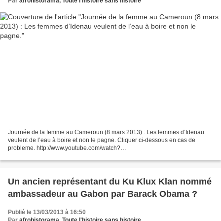
Par
afrohistorama, Toute l'histoire sans histoire
Journée de la femme au Cameroun (8 mars 2013) : Les femmes d’Idenau
veulent de l’eau à boire et non le pagne. Cliquer ci-dessous en cas de
probleme. http://www.youtube.com/watch?
v=aa9yBUU3WS4&feature=youtu.be
Un ancien représentant du Ku Klux Klan nommé
ambassadeur au Gabon par Barack Obama ?
Publié le 13/03/2013 à 16:50
Par
afrohistorama, Toute l'histoire sans histoire