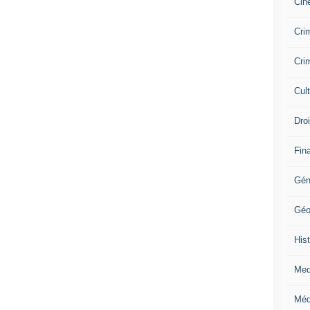
Cin
Crim
Crim
Cul
Dro
Fin
Gén
Géo
Hist
Med
Méd