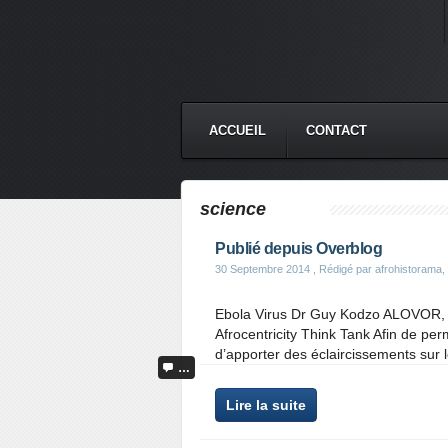
ACCUEIL
CONTACT
science
Publié depuis Overblog
30 Septembre 2014
, Rédigé par afrohistorama, T
Ebola Virus Dr Guy Kodzo ALOVOR, 
Afrocentricity Think Tank Afin de p
d’apporter des éclaircissements sur l
…
Lire la suite