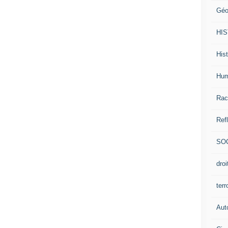
Géo
HI
Hist
Hum
Rac
Ref
SO
dro
ter
Aut