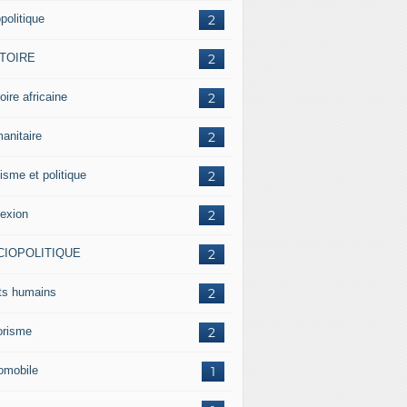
politique
2
STOIRE
2
oire africaine
2
anitaire
2
isme et politique
2
lexion
2
CIOPOLITIQUE
2
its humains
2
rorisme
2
omobile
1