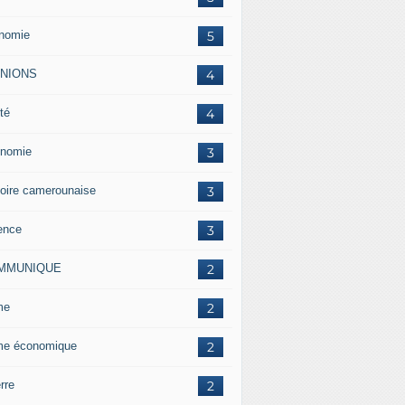
nomie
5
INIONS
4
té
4
nomie
3
toire camerounaise
3
ence
3
MMUNIQUE
2
me
2
me économique
2
rre
2