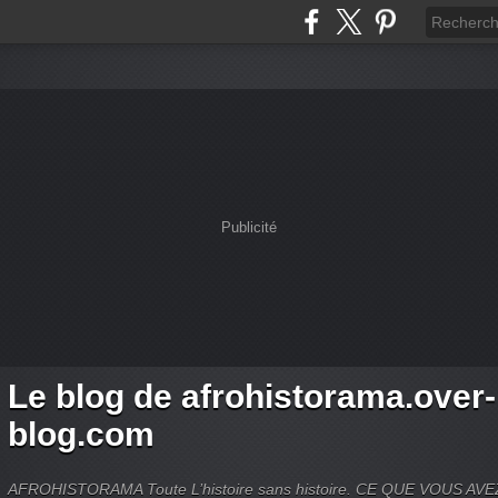
Publicité
Le blog de afrohistorama.over-
blog.com
AFROHISTORAMA Toute L’histoire sans histoire. CE QUE VOUS A