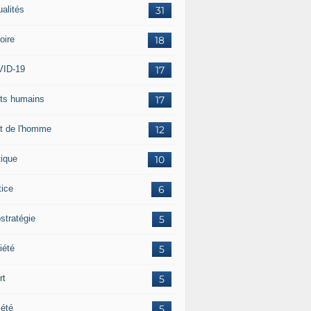
ualités
31
oire
18
ID-19
17
its humains
17
it de l'homme
12
tique
10
tice
6
stratégie
5
iété
5
rt
5
iété
5