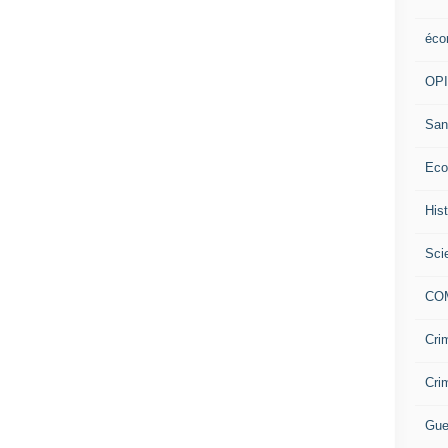
éco
OP
San
Eco
His
Sci
CO
Cri
Cri
Gue