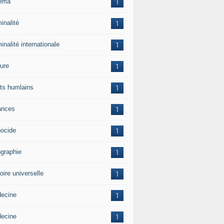
ema
1
inalité
1
inalité internationale
1
ture
1
its humlains
1
ances
1
ocide
1
graphie
1
oire universelle
1
ecine
1
ecine
1