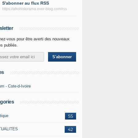
S'abonner au flux RSS
https://afrohistorama.over-blog.com/rss
letter
ez-vous pour être averti des nouveaux
es publiés.
es
um - Cote-d-Ivoire
gories
tique
55
TUALITES
42