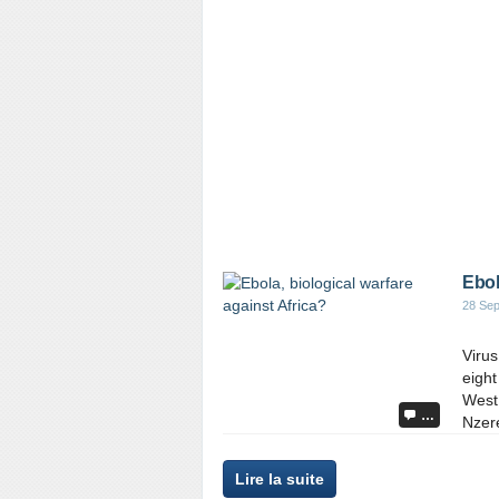
Ebol
28 Se
Virus
eight
West 
…
Nzere
Lire la suite