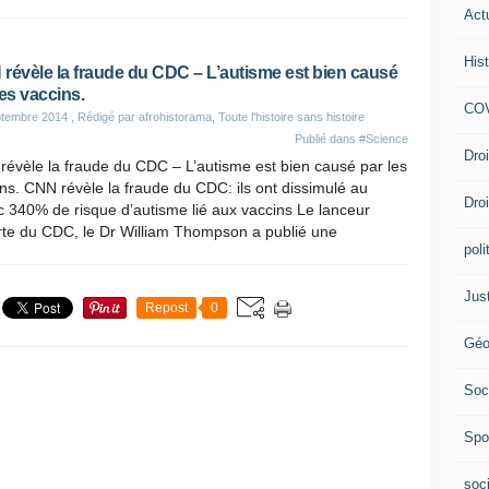
Act
Hist
révèle la fraude du CDC – L’autisme est bien causé
les vaccins.
COV
ptembre 2014
, Rédigé par afrohistorama, Toute l'histoire sans histoire
Publié dans
#Science
Dro
évèle la fraude du CDC – L’autisme est bien causé par les
ns. CNN révèle la fraude du CDC: ils ont dissimulé au
Dro
c 340% de risque d’autisme lié aux vaccins Le lanceur
rte du CDC, le Dr William Thompson a publié une
poli
Jus
Repost
0
Géo
Soc
Spo
soc