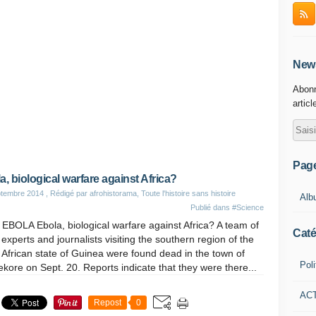
News
Abonn
articl
Pag
a, biological warfare against Africa?
ptembre 2014
, Rédigé par afrohistorama, Toute l'histoire sans histoire
Alb
Publié dans
#Science
 EBOLA Ebola, biological warfare against Africa? A team of
Caté
 experts and journalists visiting the southern region of the
African state of Guinea were found dead in the town of
Poli
kore on Sept. 20. Reports indicate that they were there...
AC
Repost
0