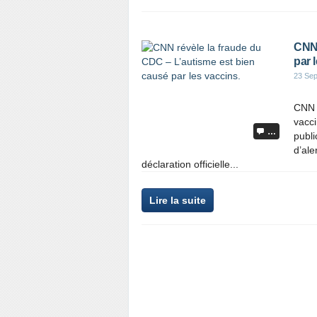
CNN 
par 
23 Se
CNN r
vacci
…
publi
d’ale
déclaration officielle...
Lire la suite