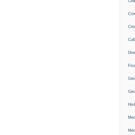
Cin
Crim
Crim
Cul
Dro
Fin
Gén
Géo
Hist
Med
Méd