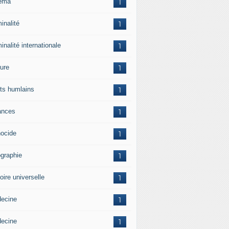
ema
1
inalité
1
inalité internationale
1
ture
1
its humlains
1
ances
1
ocide
1
graphie
1
oire universelle
1
ecine
1
ecine
1