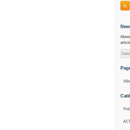
News
Abonn
articl
Pag
Alb
Caté
Poli
AC