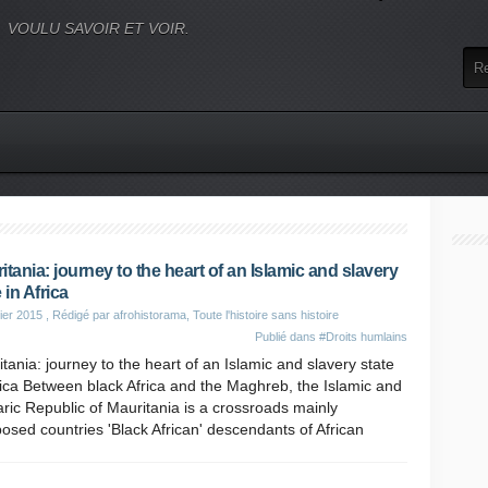
VOULU SAVOIR ET VOIR.
itania: journey to the heart of an Islamic and slavery
 in Africa
ier 2015
, Rédigé par afrohistorama, Toute l'histoire sans histoire
Publié dans
#Droits humlains
tania: journey to the heart of an Islamic and slavery state
rica Between black Africa and the Maghreb, the Islamic and
ric Republic of Mauritania is a crossroads mainly
sed countries 'Black African' descendants of African