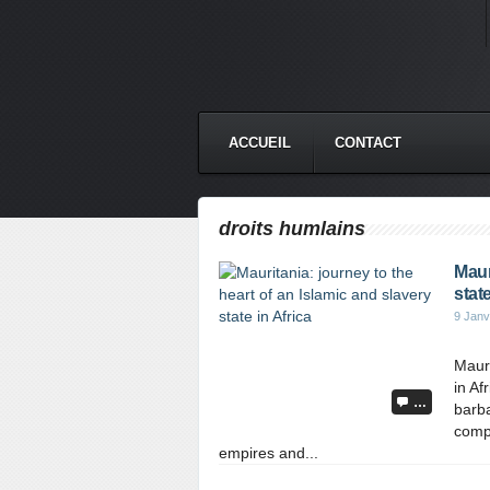
ACCUEIL
CONTACT
droits humlains
Maur
state
9 Janv
Mauri
in Af
…
barba
compo
empires and...