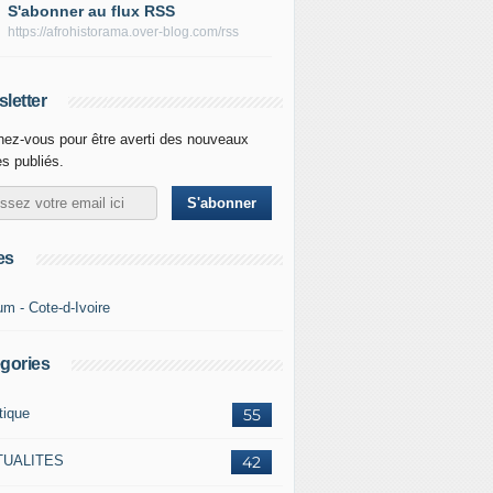
S'abonner au flux RSS
https://afrohistorama.over-blog.com/rss
letter
ez-vous pour être averti des nouveaux
es publiés.
es
um - Cote-d-Ivoire
gories
tique
55
TUALITES
42