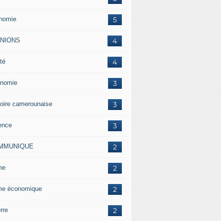
nomie
5
INIONS
4
té
4
nomie
3
toire camerounaise
3
ence
3
MMUNIQUE
2
me
2
me économique
2
rre
2