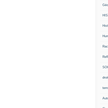
Géo
HI
Hist
Hum
Rac
Ref
SO
dro
ter
Aut