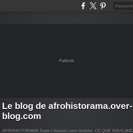
Publicité
Le blog de afrohistorama.over-
blog.com
AFROHISTORAMA Toute L’histoire sans histoire. CE QUE VOUS A