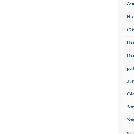
Act
Hist
COV
Dro
Dro
poli
Jus
Géo
Soc
Spo
soc