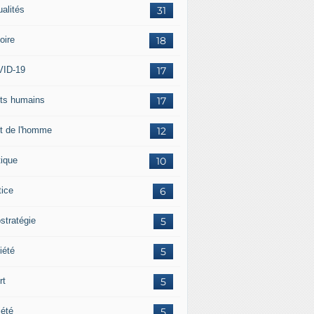
ualités
31
oire
18
ID-19
17
its humains
17
it de l'homme
12
tique
10
tice
6
stratégie
5
iété
5
rt
5
iété
5