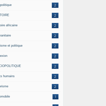
politique
2
STOIRE
2
oire africaine
2
anitaire
2
isme et politique
2
lexion
2
CIOPOLITIQUE
2
its humains
2
rorisme
2
omobile
1