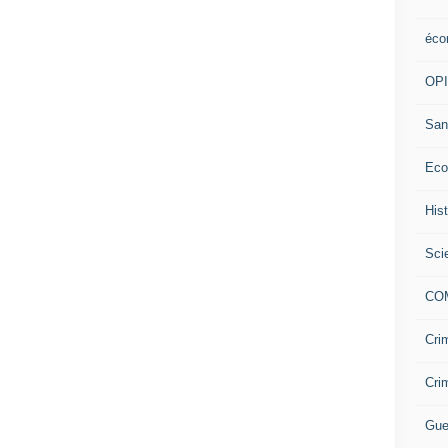
éco
OP
San
Eco
His
Sci
CO
Cri
Cri
Gue