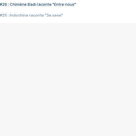
#26 : Chimène Badi raconte "Entre nous"
#25 : Indochine raconte "3e sexe"
#24 : Zaho raconte "C'est chelou"
#23 : Patrick Bruel raconte "Au café des délices"
#22 : Kyo raconte "Le chemin"
#21 : Nolwenn Leroy raconte "Cassé"
#20 : Patrick Hernandez raconte "Born to be alive"
#19 : Lorie raconte "Près de moi"
#18 : Michael Jones raconte "A nos actes manqués" (avec Jean-Jacque
#17 : Khaled raconte "Aïcha"
#16 : Corneille raconte "Parce qu'on vient de loin"
#15 : Indochine raconte "L'aventurier"
14 : Lorie raconte "Sur un air latino"