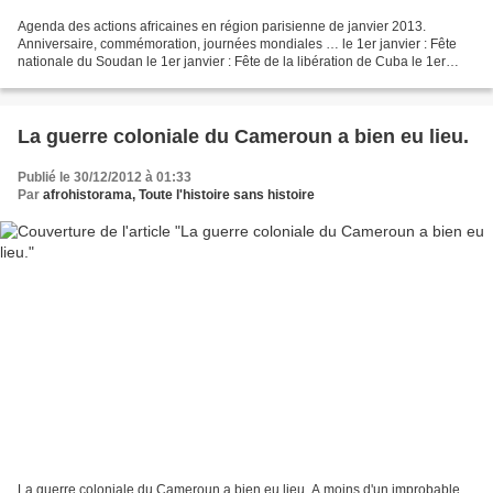
Agenda des actions africaines en région parisienne de janvier 2013.
Anniversaire, commémoration, journées mondiales … le 1er janvier : Fête
nationale du Soudan le 1er janvier : Fête de la libération de Cuba le 1er
janvier : Indépendance (1804) d'Haïti...
La guerre coloniale du Cameroun a bien eu lieu.
Publié le 30/12/2012 à 01:33
Par
afrohistorama, Toute l'histoire sans histoire
La guerre coloniale du Cameroun a bien eu lieu. A moins d'un improbable