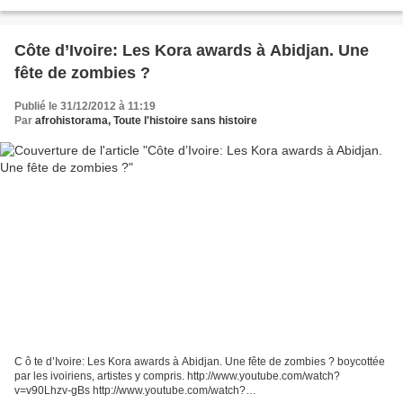
pour la libération définitive de la Côte d’ivoire. C’est dans l’exercice du
pouvoir...
Côte d’Ivoire: Les Kora awards à Abidjan. Une
fête de zombies ?
Publié le 31/12/2012 à 11:19
Par
afrohistorama, Toute l'histoire sans histoire
C ô te d’Ivoire: Les Kora awards à Abidjan. Une fête de zombies ? boycottée
par les ivoiriens, artistes y compris. http://www.youtube.com/watch?
v=v90Lhzv-gBs http://www.youtube.com/watch?