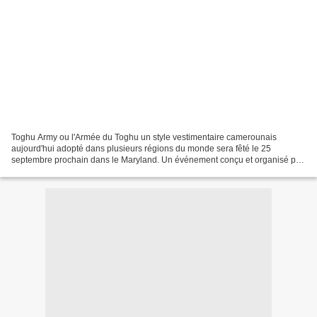
Toghu Army ou l'Armée du Toghu un style vestimentaire camerounais
aujourd'hui adopté dans plusieurs régions du monde sera fêté le 25
septembre prochain dans le Maryland. Un événement conçu et organisé par
la très grande Maybelle Boma. #Cameroun # L’armée...