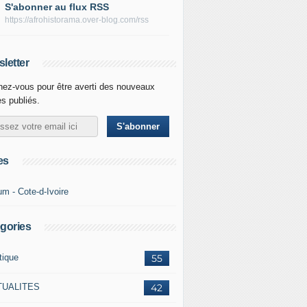
S'abonner au flux RSS
https://afrohistorama.over-blog.com/rss
letter
ez-vous pour être averti des nouveaux
es publiés.
es
um - Cote-d-Ivoire
gories
tique
55
TUALITES
42