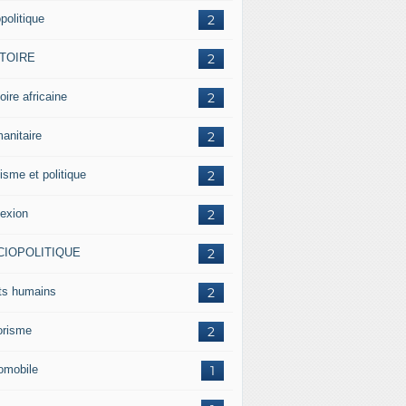
politique
2
STOIRE
2
oire africaine
2
anitaire
2
isme et politique
2
lexion
2
CIOPOLITIQUE
2
its humains
2
rorisme
2
omobile
1