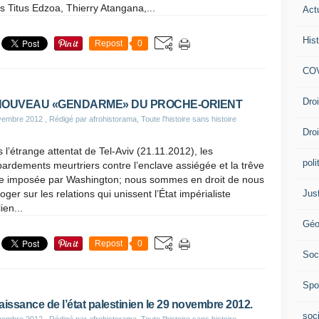
és Titus Edzoa, Thierry Atangana,...
Act
Hist
Repost
0
COV
Dro
NOUVEAU «GENDARME» DU PROCHE-ORIENT
vembre 2012
, Rédigé par afrohistorama, Toute l'histoire sans histoire
Dro
 l’étrange attentat de Tel-Aviv (21.11.2012), les
poli
rdements meurtriers contre l’enclave assiégée et la trêve
ile imposée par Washington; nous sommes en droit de nous
Jus
roger sur les relations qui unissent l’État impérialiste
ien...
Géo
Repost
0
Soc
Spo
aissance de l’état palestinien le 29 novembre 2012.
soc