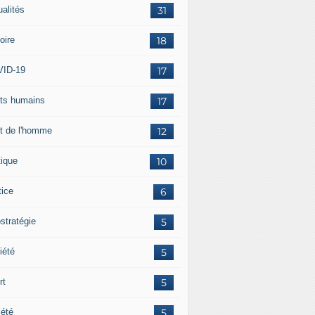
ualités
31
oire
18
ID-19
17
its humains
17
it de l'homme
12
tique
10
tice
6
stratégie
5
iété
5
rt
5
iété
5