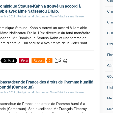
Cin
ominique Strauss-Kahn a trouvé un accord à
iable avec Mme Nafissatou Diallo.
Crim
vembre 2012
, Rédigé par afrohistorama, Toute l'histoire sans histoire
Crim
ominique Strauss -Kahn a trouvé un accord à l’amiable
Mme Nafissatou Diallo. L'ex-directeur du fond monétaire
Cul
rnational Mr. Dominique Strauss-Kahn et une femme de
re d'hôtel qui lui accusé d'avoir tenté de la violer sont
Dro
Fin
Repost
0
Gén
Géo
bassadeur de France des droits de l’homme humilié
oundé (Cameroun).
Hist
vembre 2012
, Rédigé par afrohistorama, Toute l'histoire sans histoire
Med
bassadeur de France des droits de l’homme humilié à
ndé (Cameroun). Son excellence Mr François Zimeray
Méd