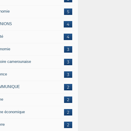
nomie
5
INIONS
4
té
4
nomie
3
toire camerounaise
3
ence
3
MMUNIQUE
2
me
2
me économique
2
rre
2