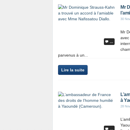
Mr D
l’am
30 No
Mr D
avec 
…
inte
chamb
parvenus à un...
Lire la suite
L’am
à Ya
28 No
L’am
Yaou
…