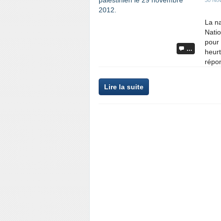
30 No
La na
Nati
pour 
…
heurt
répon
Lire la suite