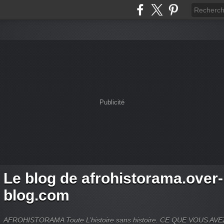
Publicité
Le blog de afrohistorama.over-
blog.com
AFROHISTORAMA Toute L’histoire sans histoire. CE QUE VOUS A