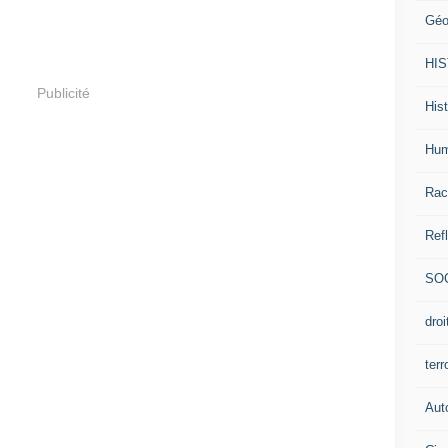
Géo
HI
Publicité
Hist
Hum
Rac
Ref
SO
dro
ter
Aut