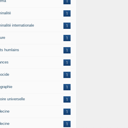
ema
1
inalité
1
inalité internationale
1
ture
1
its humlains
1
ances
1
ocide
1
graphie
1
oire universelle
1
ecine
1
ecine
1