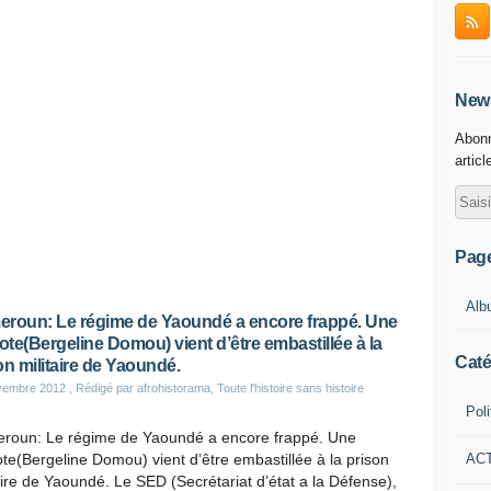
News
Abonn
articl
Pag
Alb
roun: Le régime de Yaoundé a encore frappé. Une
iote(Bergeline Domou) vient d’être embastillée à la
Caté
on militaire de Yaoundé.
vembre 2012
, Rédigé par afrohistorama, Toute l'histoire sans histoire
Poli
roun: Le régime de Yaoundé a encore frappé. Une
AC
ote(Bergeline Domou) vient d’être embastillée à la prison
aire de Yaoundé. Le SED (Secrétariat d’état a la Défense),