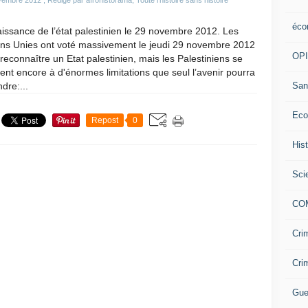
vembre 2012
, Rédigé par afrohistorama, Toute l'histoire sans histoire
éco
issance de l’état palestinien le 29 novembre 2012. Les
ons Unies ont voté massivement le jeudi 29 novembre 2012
OP
reconnaître un Etat palestinien, mais les Palestiniens se
ent encore à d'énormes limitations que seul l’avenir pourra
San
dre:...
Eco
Repost
0
His
Sci
CO
Cri
Cri
Gue