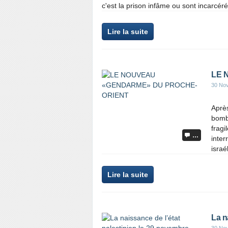
c'est la prison infâme ou sont incarcér
Lire la suite
LE 
30 No
Après
bomba
frag
…
inter
israél
Lire la suite
La n