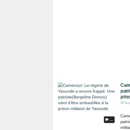
Came
patr
pris
30 No
Came
…
patri
milit