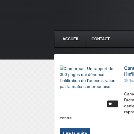
ACCUEIL
CONTACT
Came
l’in
30 No
Camer
l’adm
…
denie
rappo
contre...
Lire la suite