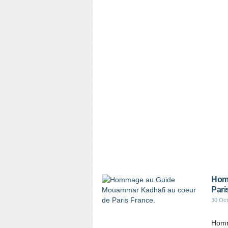
Hom
Pari
30 Oct
Homm