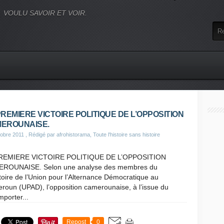
VOULU SAVOIR ET VOIR.
PREMIERE VICTOIRE POLITIQUE DE L’OPPOSITION
EROUNAISE.
obre 2011
, Rédigé par afrohistorama, Toute l'histoire sans histoire
REMIERE VICTOIRE POLITIQUE DE L’OPPOSITION
ROUNAISE. Selon une analyse des membres du
toire de l’Union pour l’Alternance Démocratique au
roun (UPAD), l’opposition camerounaise, à l’issue du
mporter...
Repost
0