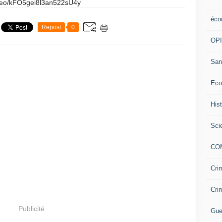
video/kFO5gei8l3an522sU4y
éco
Repost
0
OP
San
Eco
His
Sci
CO
Cri
Cri
Publicité
Gue