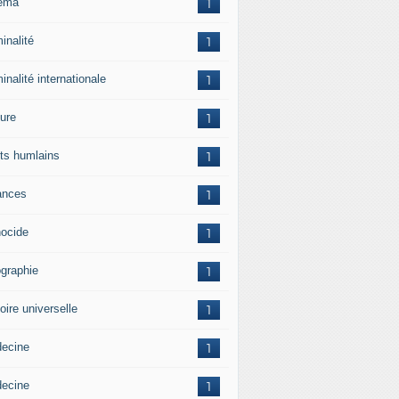
ema
1
inalité
1
inalité internationale
1
ture
1
its humlains
1
ances
1
ocide
1
graphie
1
oire universelle
1
ecine
1
ecine
1