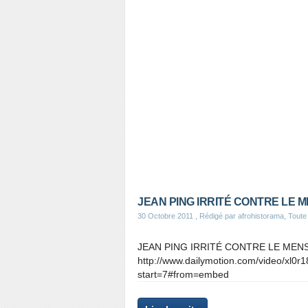
JEAN PING IRRITÉ CONTRE LE 
30 Octobre 2011
, Rédigé par afrohistorama, Toute l
JEAN PING IRRITÉ CONTRE LE MENSON
http://www.dailymotion.com/video/xl0r
start=7#from=embed