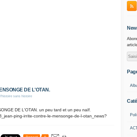
News
Abonn
articl
Pag
Alb
MENSONGE DE L'OTAN.
'histoire sans histoire
Caté
GE DE L'OTAN. un peu tard et un peu naïf.
Poli
18_jean-ping-irrite-contre-le-mensonge-de-l-otan_news?
AC