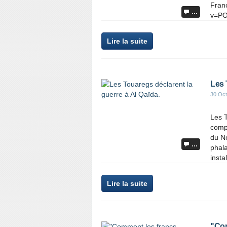
Fran
…
v=PO
Lire la suite
Les 
30 Oct
Les 
compt
du No
…
phal
instal
Lire la suite
"Com