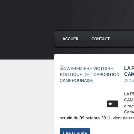
ACCUEIL
CONTACT
LA 
CAM
30 Oct
LA P
CAME
…
direc
Came
scrutin du 09 octobre 2011, vient de re
Lire la suite