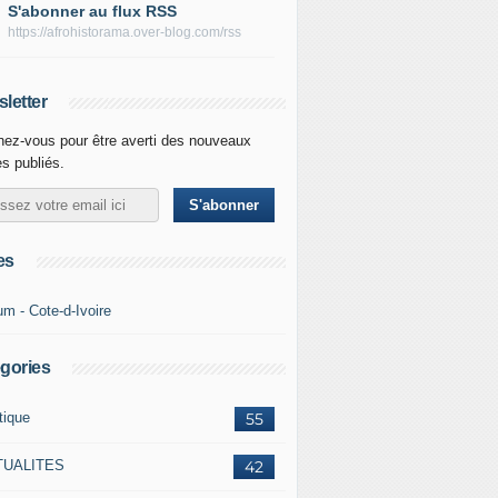
S'abonner au flux RSS
https://afrohistorama.over-blog.com/rss
letter
ez-vous pour être averti des nouveaux
es publiés.
es
um - Cote-d-Ivoire
gories
tique
55
TUALITES
42