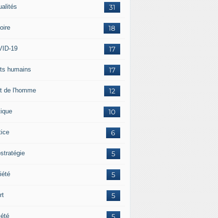
ualités
31
oire
18
ID-19
17
its humains
17
it de l'homme
12
tique
10
tice
6
stratégie
5
iété
5
rt
5
iété
5