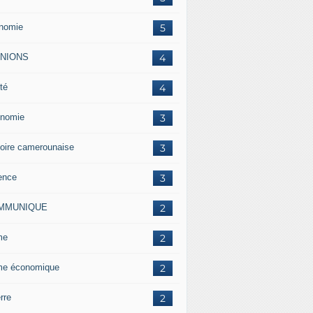
nomie
5
INIONS
4
té
4
nomie
3
toire camerounaise
3
ence
3
MMUNIQUE
2
me
2
me économique
2
rre
2