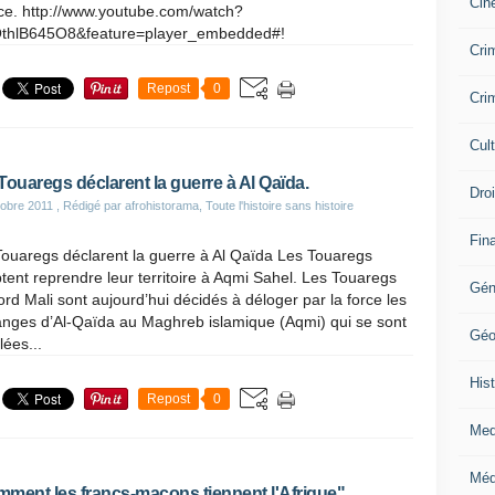
Cin
ce. http://www.youtube.com/watch?
thlB645O8&feature=player_embedded#!
Crim
Repost
0
Crim
Cul
Touaregs déclarent la guerre à Al Qaïda.
Dro
obre 2011
, Rédigé par afrohistorama, Toute l'histoire sans histoire
Fin
Touaregs déclarent la guerre à Al Qaïda Les Touaregs
ent reprendre leur territoire à Aqmi Sahel. Les Touaregs
Gén
rd Mali sont aujourd’hui décidés à déloger par la force les
anges d’Al-Qaïda au Maghreb islamique (Aqmi) qui se sont
Géo
lées...
Hist
Repost
0
Med
Méd
ment les francs-maçons tiennent l'Afrique".