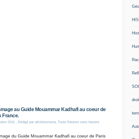
Géo
HI
Hist
Hum
Rac
Ref
SO
dro
mage au Guide Mouammar Kadhafi au coeur de
ter
s France.
obre 2011
, Rédigé par afrohistorama, Toute l'histoire sans histoire
Aut
age du Guide Mouammar Kadhafi au coeur de Paris