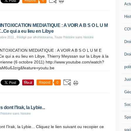
Repost
0
Act
Hist
NTOXICATION MEDIATIQUE : A VOIR A B S O L U M
COV
...Ce qui a eu lieu en Libye
obre 2011
, Rédigé par afrohistorama, Toute l'histoire sans histoire
Dro
NTOXICATION MEDIATIQUE : A VOIR A B S O L U M E
Dro
Ce qui a eu lieu en Libye. Thierry Meyssan sur la Libye à la
yrienne (6 octobre 2011) http://www.youtube.com/watch?
poli
aM6u6Jzrg&feature=youtu.be
Jus
Repost
0
Géo
Soc
dont l'Irak, la Lybie...
'histoire sans histoire
Spo
 l'Irak, la Lybie... Cliquez le lien suivant ou recopier ce
soc