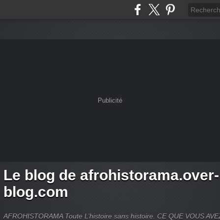
Publicité
Le blog de afrohistorama.over-
blog.com
AFROHISTORAMA Toute L’histoire sans histoire. CE QUE VOUS A