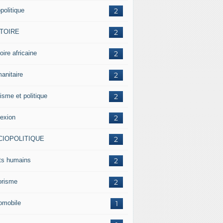
politique
2
STOIRE
2
oire africaine
2
anitaire
2
isme et politique
2
lexion
2
CIOPOLITIQUE
2
its humains
2
rorisme
2
omobile
1