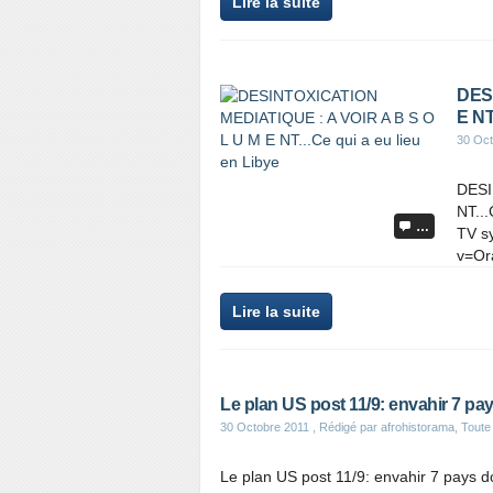
Lire la suite
DESI
E NT
30 Oct
DESI
NT...
…
TV s
v=Or
Lire la suite
Le plan US post 11/9: envahir 7 pays 
30 Octobre 2011
, Rédigé par afrohistorama, Toute l
Le plan US post 11/9: envahir 7 pays dont