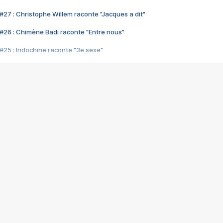
#27 : Christophe Willem raconte "Jacques a dit"
#26 : Chimène Badi raconte "Entre nous"
#25 : Indochine raconte "3e sexe"
#24 : Zaho raconte "C'est chelou"
#23 : Patrick Bruel raconte "Au café des délices"
#22 : Kyo raconte "Le chemin"
#21 : Nolwenn Leroy raconte "Cassé"
#20 : Patrick Hernandez raconte "Born to be alive"
#19 : Lorie raconte "Près de moi"
#18 : Michael Jones raconte "A nos actes manqués" (avec Jean-Jacque
#17 : Khaled raconte "Aïcha"
#16 : Corneille raconte "Parce qu'on vient de loin"