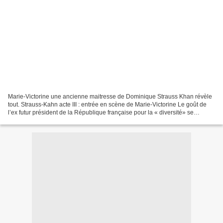
Marie-Victorine une ancienne maitresse de Dominique Strauss Khan révèle
tout. Strauss-Kahn acte III : entrée en scène de Marie-Victorine Le goût de
l’ex futur président de la République française pour la « diversité» se
confirmerait, si l’on en croit...