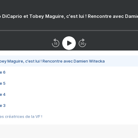
 DiCaprio et Tobey Maguire, c'est lui ! Rencontre avec Dam
bey Maguire, c'est lui ! Rencontre avec Damien Witecka
e 6
e 5
e 4
e 3
s créatrices de la VF !
e 2