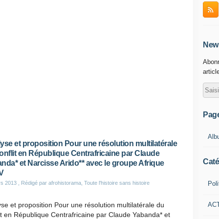
News
Abonn
articl
Pag
Alb
yse et proposition Pour une résolution multilatérale
onflit en République Centrafricaine par Claude
Caté
nda* et Narcisse Arido** avec le groupe Afrique
V
Poli
rs 2013
, Rédigé par afrohistorama, Toute l'histoire sans histoire
AC
se et proposition Pour une résolution multilatérale du
it en République Centrafricaine par Claude Yabanda* et