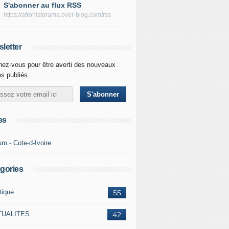
S'abonner au flux RSS
https://afrohistorama.over-blog.com/rss
letter
ez-vous pour être averti des nouveaux
es publiés.
es
um - Cote-d-Ivoire
gories
tique
55
TUALITES
42