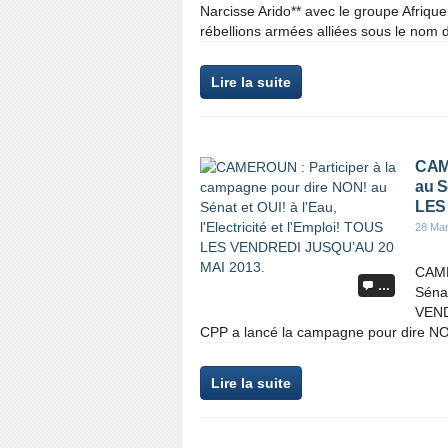
Narcisse Arido** avec le groupe Afriq
rébellions armées alliées sous le nom d
Lire la suite
CAME
au S
LES
28 Ma
CAME
…
Sénat
VEND
CPP a lancé la campagne pour dire NON! 
Lire la suite