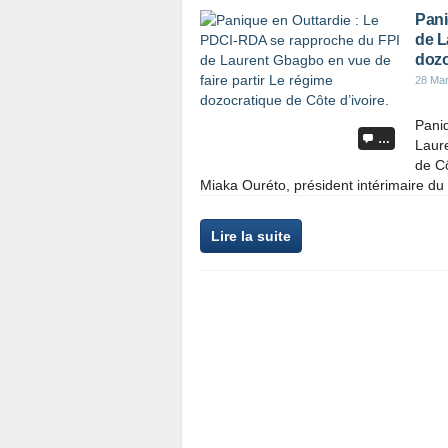
Pani
de L
dozo
28 Ma
Pani
…
Laure
de C
Miaka Ouréto, président intérimaire du F
Lire la suite