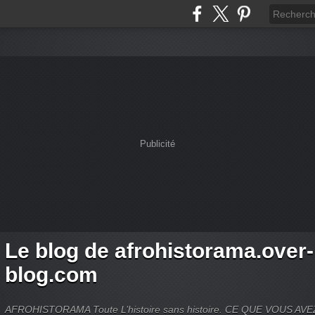
Publicité
Le blog de afrohistorama.over-
blog.com
AFROHISTORAMA Toute L’histoire sans histoire. CE QUE VOUS A