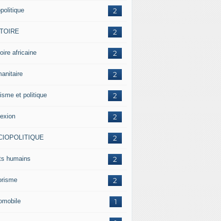
politique
2
STOIRE
2
oire africaine
2
anitaire
2
isme et politique
2
lexion
2
CIOPOLITIQUE
2
its humains
2
rorisme
2
omobile
1