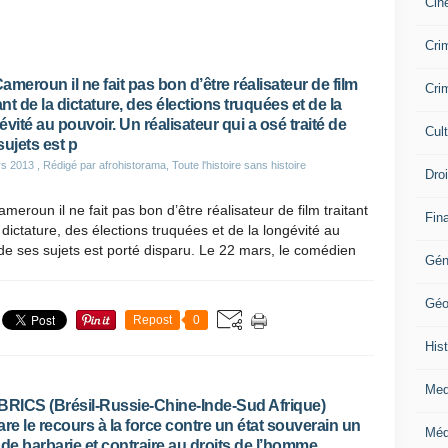
Cin
Crim
ameroun il ne fait pas bon d’être réalisateur de film
Crim
ant de la dictature, des élections truquées et de la
évité au pouvoir. Un réalisateur qui a osé traité de
Cul
sujets est p
rs 2013
, Rédigé par afrohistorama, Toute l'histoire sans histoire
Dro
meroun il ne fait pas bon d’être réalisateur de film traitant
Fin
 dictature, des élections truquées et de la longévité au
é de ses sujets est porté disparu. Le 22 mars, le comédien
Gén
Géo
Repost
0
Hist
Med
BRICS (Brésil-Russie-Chine-Inde-Sud Afrique)
are le recours à la force contre un état souverain un
Méd
 de barbarie et contraire au droits de l’homme.