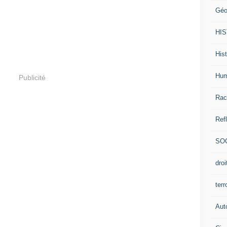
Géo
HI
Hist
Hum
Publicité
Rac
Ref
SO
dro
ter
Aut