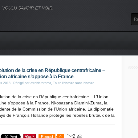
VOULU SAVOIR ET VOIR.
lution de la crise en République centrafricaine –
ion africaine s’oppose à la France.
rs 2013
, Rédigé par afrohistorama, Toute l'histoire sans histoire
ution de la crise en République centrafricaine – L’Union
aine s’oppose à la France. Nkosazana Dlamini-Zuma, la
dente de la Commission de l’Union africaine. La diplomatie
ys de François Hollande protège les rebelles brutaux de la
Repost
0