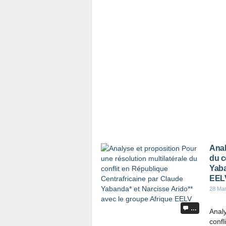
Anal
du c
Yaba
EEL
28 Ma
…
Analy
confl