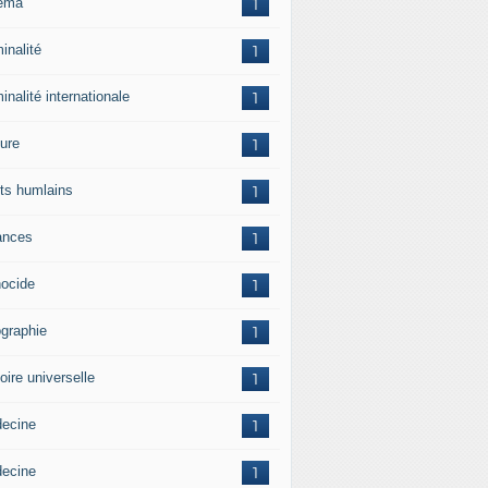
ema
1
inalité
1
inalité internationale
1
ture
1
its humlains
1
ances
1
ocide
1
graphie
1
oire universelle
1
ecine
1
ecine
1