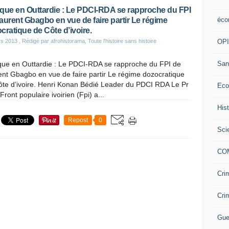
que en Outtardie : Le PDCI-RDA se rapproche du FPI
éco
aurent Gbagbo en vue de faire partir Le régime
cratique de Côte d’ivoire.
OP
rs 2013
, Rédigé par afrohistorama, Toute l'histoire sans histoire
San
que en Outtardie : Le PDCI-RDA se rapproche du FPI de
nt Gbagbo en vue de faire partir Le régime dozocratique
ôte d’ivoire. Henri Konan Bédié Leader du PDCI RDA Le Pr
Eco
ront populaire ivoirien (Fpi) a...
His
Repost
0
Sci
CO
Cri
Cri
Gue