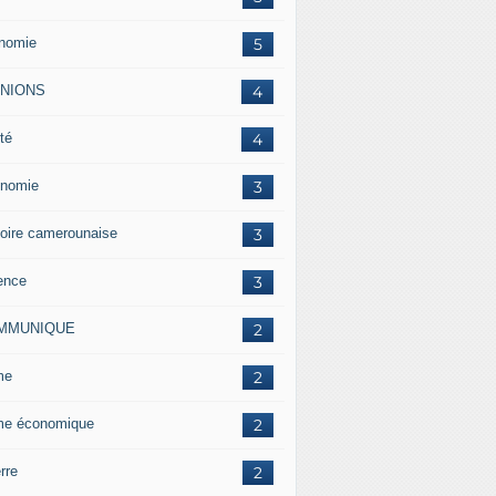
nomie
5
INIONS
4
té
4
nomie
3
toire camerounaise
3
ence
3
MMUNIQUE
2
me
2
me économique
2
rre
2