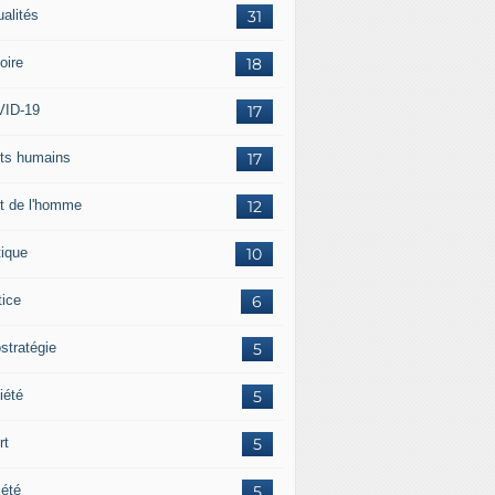
ualités
31
oire
18
ID-19
17
its humains
17
it de l'homme
12
tique
10
tice
6
stratégie
5
iété
5
rt
5
iété
5