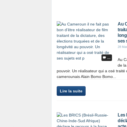
Au C
trait
long
ses 
28 Ma
…
Au Ca
de la
pouvoir. Un réalisateur qui a osé trait
camerounais Alain Bomo Bomo...
Lire la suite
Les 
décl
acte