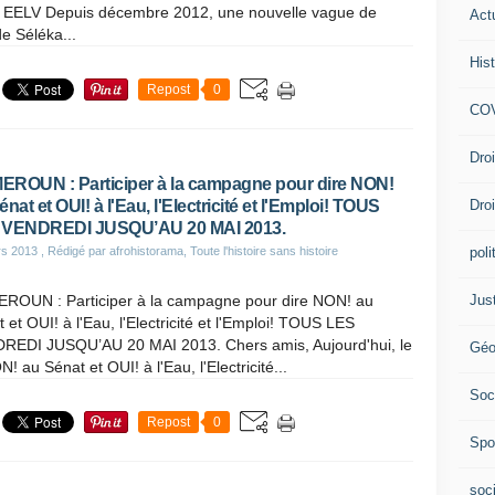
ue EELV Depuis décembre 2012, une nouvelle vague de
Act
e Séléka...
Hist
Repost
0
COV
Dro
ROUN : Participer à la campagne pour dire NON!
Dro
énat et OUI! à l'Eau, l'Electricité et l'Emploi! TOUS
 VENDREDI JUSQU’AU 20 MAI 2013.
poli
rs 2013
, Rédigé par afrohistorama, Toute l'histoire sans histoire
Jus
ROUN : Participer à la campagne pour dire NON! au
 et OUI! à l'Eau, l'Electricité et l'Emploi! TOUS LES
REDI JUSQU’AU 20 MAI 2013. Chers amis, Aujourd'hui, le
Géo
au Sénat et OUI! à l'Eau, l'Electricité...
Soc
Repost
0
Spo
soc