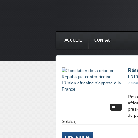
ACCUEIL
CONTACT
Réso
L’Un
29 Ma
Résol
afric
…
prési
du pa
Séléka,...
Lire la suite