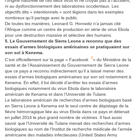
l’origine naturelle de ces deux virus et ne croyait pas à l’accident,
ni au dysfonctionnement des laboratoires occidentaux. Les
objectifs dits « intentionnels » sont légions dans les exemples
nombreux qu’il partage avec le public.
De toutes les manières, Leonard G. Horowitz n’a jamais cité
l’Afrique comme un centre de production en série de virus Ebola
pour une destruction massive et sélective des humains.
5. Le Gouvernement de Sierra Leone a reconnu que des
essais d’armes biologiques américaines se pratiquaient sur
son sol à Kenema.
3
C’est officiellement sur la page « Facebook
» du Ministère de la
santé et de l’Assainissement du Gouvernement de Sierra Leone
que ce pays a reconnu indirectement qu’il a laissé mener des
essais d’armes biologiques américaines sur son sol notamment à
Kenema. En effet, il fut décidé d’arrêter les essais d’armes
biologiques notamment du virus Ebola dans le laboratoire
américain de Kenama et dans l’Université de Tulane.
Le laboratoire américain de recherches d’armes biologiques basé
en Sierra Leone à Kenema est le seul centre de dépistage de la
fièvre hémorragique liée au virus Ebola dans ce pays et détenait
en juillet 2014 le plus grand nombre de victimes. Il faut aussi
savoir que l’Université de Tulane menait des recherches d’armes
biologiques au nom de l’Institut de recherche médicale de l’armée
américaine des maladies infectieuses (United States Army