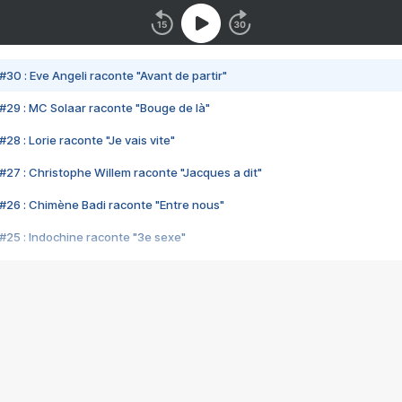
#30 : Eve Angeli raconte "Avant de partir"
#29 : MC Solaar raconte "Bouge de là"
28 : Lorie raconte "Je vais vite"
#27 : Christophe Willem raconte "Jacques a dit"
#26 : Chimène Badi raconte "Entre nous"
#25 : Indochine raconte "3e sexe"
#24 : Zaho raconte "C'est chelou"
#23 : Patrick Bruel raconte "Au café des délices"
#22 : Kyo raconte "Le chemin"
#21 : Nolwenn Leroy raconte "Cassé"
#20 : Patrick Hernandez raconte "Born to be alive"