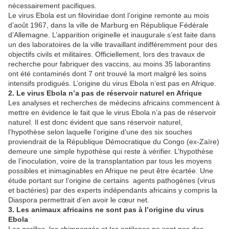
nécessairement pacifiques.
Le virus Ebola est un filoviridae dont l’origine remonte au mois
d’août 1967, dans la ville de Marburg en République Fédérale
d’Allemagne. L’apparition originelle et inaugurale s’est faite dans
un des laboratoires de la ville travaillant indifféremment pour des
objectifs civils et militaires. Officiellement, lors des travaux de
recherche pour fabriquer des vaccins, au moins 35 laborantins
ont été contaminés dont 7 ont trouvé la mort malgré les soins
intensifs prodigués. L’origine du virus Ebola n’est pas en Afrique.
2. Le virus Ebola n’a pas de réservoir naturel en Afrique
Les analyses et recherches de médecins africains commencent à
mettre en évidence le fait que le virus Ebola n’a pas de réservoir
naturel. Il est donc évident que sans réservoir naturel,
l’hypothèse selon laquelle l’origine d’une des six souches
proviendrait de la République Démocratique du Congo (ex-Zaïre)
demeure une simple hypothèse qui reste à vérifier. L’hypothèse
de l’inoculation, voire de la transplantation par tous les moyens
possibles et inimaginables en Afrique ne peut être écartée. Une
étude portant sur l’origine de certains agents pathogènes (virus
et bactéries) par des experts indépendants africains y compris la
Diaspora permettrait d’en avoir le cœur net.
3. Les animaux africains ne sont pas à l’origine du virus
Ebola
Les gorilles, les chimpanzés et les antilopes ne sont pas des