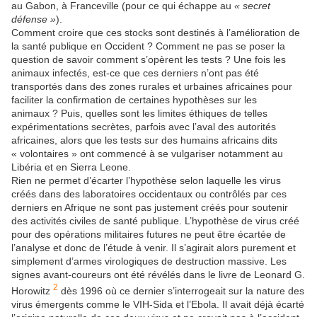
au Gabon, à Franceville (pour ce qui échappe au
« secret
défense »
).
Comment croire que ces stocks sont destinés à l’amélioration de
la santé publique en Occident ? Comment ne pas se poser la
question de savoir comment s’opèrent les tests ? Une fois les
animaux infectés, est-ce que ces derniers n’ont pas été
transportés dans des zones rurales et urbaines africaines pour
faciliter la confirmation de certaines hypothèses sur les
animaux ? Puis, quelles sont les limites éthiques de telles
expérimentations secrètes, parfois avec l’aval des autorités
africaines, alors que les tests sur des humains africains dits
« volontaires » ont commencé à se vulgariser notamment au
Libéria et en Sierra Leone.
Rien ne permet d’écarter l’hypothèse selon laquelle les virus
créés dans des laboratoires occidentaux ou contrôlés par ces
derniers en Afrique ne sont pas justement créés pour soutenir
des activités civiles de santé publique. L’hypothèse de virus créé
pour des opérations militaires futures ne peut être écartée de
l’analyse et donc de l’étude à venir. Il s’agirait alors purement et
simplement d’armes virologiques de destruction massive. Les
signes avant-coureurs ont été révélés dans le livre de Leonard G.
2
Horowitz
dès 1996 où ce dernier s’interrogeait sur la nature des
virus émergents comme le VIH-Sida et l’Ebola. Il avait déjà écarté