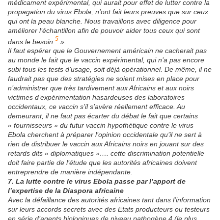
médicament expérimental, qui aurait pour effet de lutter contre la
propagation du virus Ebola, n’ont fait leurs preuves que sur ceux
qui ont la peau blanche. Nous travaillons avec diligence pour
améliorer l’échantillon afin de pouvoir aider tous ceux qui sont
5
dans le besoin
».
Il faut espérer que le Gouvernement américain ne cacherait pas
au monde le fait que le vaccin expérimental, qui n’a pas encore
subi tous les tests d’usage, soit déjà opérationnel. De même, il ne
faudrait pas que des stratégies ne soient mises en place pour
n’administrer que très tardivement aux Africains et aux noirs
victimes d’expérimentation hasardeuses des laboratoires
occidentaux, ce vaccin s’il s’avère réellement efficace. Au
demeurant, il ne faut pas écarter du débat le fait que certains
« fournisseurs » du futur vaccin hypothétique contre le virus
Ebola cherchent à préparer l’opinion occidentale qu’il ne sert à
rien de distribuer le vaccin aux Africains noirs en jouant sur des
retards dits « diplomatiques »…. cette discrimination potentielle
doit faire partie de l’étude que les autorités africaines doivent
entreprendre de manière indépendante.
7. La lutte contre le virus Ebola passe par l’apport de
l’expertise de la Diaspora africaine
Avec la défaillance des autorités africaines tant dans l’information
sur leurs accords secrets avec des Etats producteurs ou testeurs
en série d’agents biologiques de niveau pathogène 4 (le plus