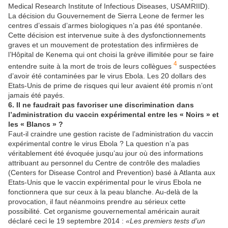
Medical Research Institute of Infectious Diseases, USAMRIID).
La décision du Gouvernement de Sierra Leone de fermer les
centres d’essais d’armes biologiques n’a pas été spontanée.
Cette décision est intervenue suite à des dysfonctionnements
graves et un mouvement de protestation des infirmières de
l’Hôpital de Kenema qui ont choisi la grève illimitée pour se faire
4
entendre suite à la mort de trois de leurs collègues
suspectées
d’avoir été contaminées par le virus Ebola. Les 20 dollars des
Etats-Unis de prime de risques qui leur avaient été promis n’ont
jamais été payés.
6. Il ne faudrait pas favoriser une discrimination dans
l’administration du vaccin expérimental entre les « Noirs » et
les « Blancs » ?
Faut-il craindre une gestion raciste de l’administration du vaccin
expérimental contre le virus Ebola ? La question n’a pas
véritablement été évoquée jusqu’au jour où des informations
attribuant au personnel du Centre de contrôle des maladies
(Centers for Disease Control and Prevention) basé à Atlanta aux
Etats-Unis que le vaccin expérimental pour le virus Ebola ne
fonctionnera que sur ceux à la peau blanche. Au-delà de la
provocation, il faut néanmoins prendre au sérieux cette
possibilité. Cet organisme gouvernemental américain aurait
déclaré ceci le 19 septembre 2014 :
«Les premiers tests d’un