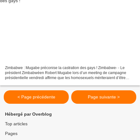
Zimbabwe : Mugabe préconise la castration des gays ! Zimbabwe- - Le
président Zimbabwéen Robert Mugabe lors d’un meeting de campagne
présidentielle vendredi affirme que les homosexuels mériteraient d’être
castrés. Robert Mugabe à l’occasion d’un meeting...
< Page précédente
Page suivante >
Hébergé par Overblog
Top articles
Pages