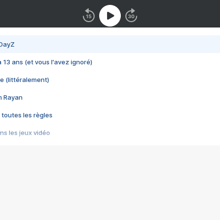
 DayZ
 a 13 ans (et vous l'avez ignoré)
e (littéralement)
im Rayan
 toutes les règles
s les jeux vidéo
us choquant de Rockstar ? - Le scandale BULLY
e plus moche de Steam
du RÊVE tourne au CAUCHEMAR
pendant 8 heures