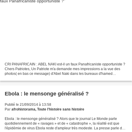
CRI PANAFRICAIN : ABEL NAKI est-il un faux Panafricaniste opportuniste ?
Chers Patriotes, Un Patriote m'a demande mes impressions a la vue des
photos( en bas ce message) d'Abel Naki dans les bureaux d'hamed
Bakayoko ce matin. Je ne suis pas surpris du...
Ebola : le mensonge généralisé ?
Publié le 21/09/2014 à 13:58
Par
afrohistorama, Toute l'histoire sans histoire
Ebola : le mensonge généralisé ? Alors que le journal Le Monde parle
quotidiennement de « ravages » et de « catastrophe », la réalité est que
l'épidémie de virus Ebola reste d'ampleur très modeste. La presse parle de