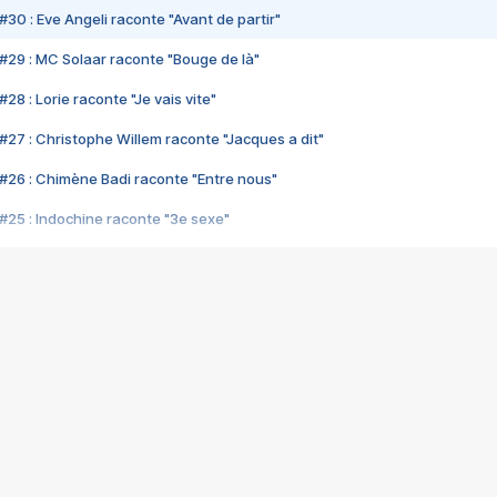
#30 : Eve Angeli raconte "Avant de partir"
#29 : MC Solaar raconte "Bouge de là"
28 : Lorie raconte "Je vais vite"
#27 : Christophe Willem raconte "Jacques a dit"
#26 : Chimène Badi raconte "Entre nous"
#25 : Indochine raconte "3e sexe"
#24 : Zaho raconte "C'est chelou"
#23 : Patrick Bruel raconte "Au café des délices"
#22 : Kyo raconte "Le chemin"
#21 : Nolwenn Leroy raconte "Cassé"
#20 : Patrick Hernandez raconte "Born to be alive"
#19 : Lorie raconte "Près de moi"