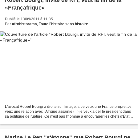
Robert Bourgi, invité de RFI, veut la fin de la
«Françafrique»
Publié le 13/09/2011 à 11:35
Par
afrohistorama, Toute l'histoire sans histoire
L'avocat Robert Bourgi a droite sur l'image. « Je veux une France propre. Je
veux une relation avec l'Afrique assainie (...) je veux aider le président dans
sa politique de rupture. Ce n'est pas l'homme à encourager les chefs d'État
qui restent 30, 35,...
Marine Le Pen "s'étonne" que Robert Bourgi ne