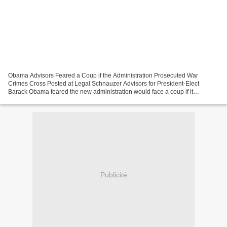
Obama Advisors Feared a Coup if the Administration Prosecuted War
Crimes Cross Posted at Legal Schnauzer Advisors for President-Elect
Barack Obama feared the new administration would face a coup if it
prosecuted Bush-era war crimes, according to a new...
Publicité