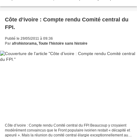
être expulsée en Libye le 12 mai 2011 et qui a empêché...
Côte d’ivoire : Compte rendu Comité central du
FPI.
Publié le 29/05/2011 à 09:36
Par
afrohistorama, Toute l'histoire sans histoire
Côte d’ivoire : Compte rendu Comité central du FPI Beaucoup y croyaient
modérément convaincus que le Front populaire ivoirien restait « décapité et
apeuré ». Mais la réunion du comité central élargie exceptionnellement au