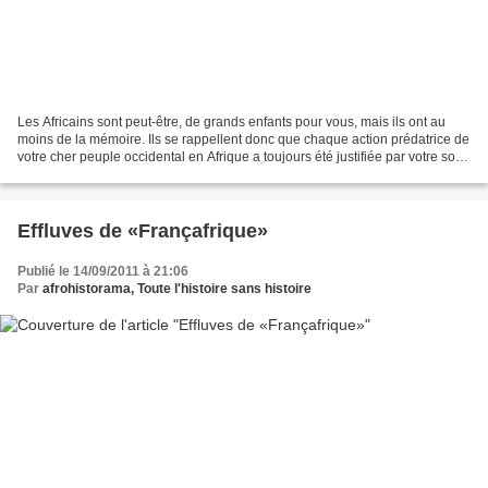
Les Africains sont peut-être, de grands enfants pour vous, mais ils ont au
moins de la mémoire. Ils se rappellent donc que chaque action prédatrice de
votre cher peuple occidental en Afrique a toujours été justifiée par votre soi-
disant humanisme. C’est...
Effluves de «Françafrique»
Publié le 14/09/2011 à 21:06
Par
afrohistorama, Toute l'histoire sans histoire