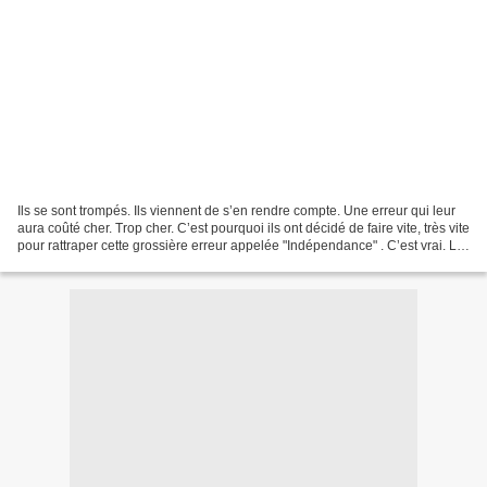
Ils se sont trompés. Ils viennent de s’en rendre compte. Une erreur qui leur
aura coûté cher. Trop cher. C’est pourquoi ils ont décidé de faire vite, très vite
pour rattraper cette grossière erreur appelée "Indépendance" . C’est vrai. Le
Bloc colonialiste...