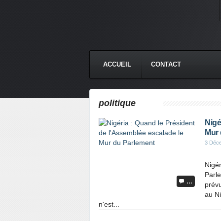
ACCUEIL
CONTACT
politique
Nigé
Mur 
3 Déc
Nigér
Parle
…
prévu
au Ni
n'est...