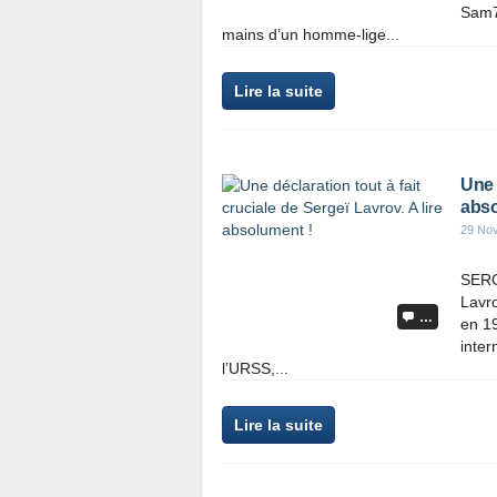
Sam7 
mains d’un homme-lige...
Lire la suite
Une 
abso
29 No
SERG
Lavro
…
en 19
inter
l’URSS,...
Lire la suite