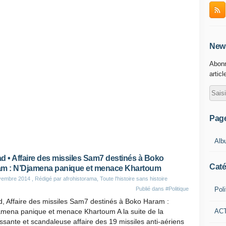
News
Abonn
articl
Pag
Alb
d • Affaire des missiles Sam7 destinés à Boko
Caté
m : N’Djamena panique et menace Khartoum
vembre 2014
, Rédigé par afrohistorama, Toute l'histoire sans histoire
Poli
Publié dans
#Politique
, Affaire des missiles Sam7 destinés à Boko Haram :
AC
amena panique et menace Khartoum A la suite de la
ssante et scandaleuse affaire des 19 missiles anti-aériens