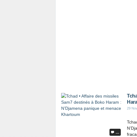
Tcha
Hara
29 No
Tchad
N’Dj
…
fraca