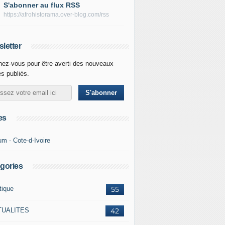
S'abonner au flux RSS
https://afrohistorama.over-blog.com/rss
letter
ez-vous pour être averti des nouveaux
es publiés.
es
um - Cote-d-Ivoire
gories
tique
55
TUALITES
42