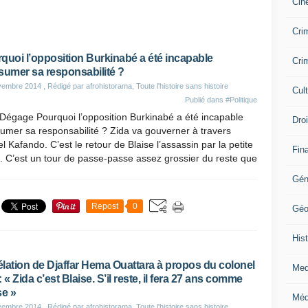
Cin
Crim
quoi l’opposition Burkinabé a été incapable
Crim
sumer sa responsabilité ?
vembre 2014
, Rédigé par afrohistorama, Toute l'histoire sans histoire
Cul
Publié dans
#Politique
Dégage Pourquoi l’opposition Burkinabé a été incapable
Dro
umer sa responsabilité ? Zida va gouverner à travers
l Kafando. C’est le retour de Blaise l’assassin par la petite
Fin
. C’est un tour de passe-passe assez grossier du reste que
Gén
Repost
0
Géo
Hist
lation de Djaffar Hema Ouattara à propos du colonel
Med
 « Zida c’est Blaise. S’il reste, il fera 27 ans comme
se »
Méd
vembre 2014
, Rédigé par afrohistorama, Toute l'histoire sans histoire