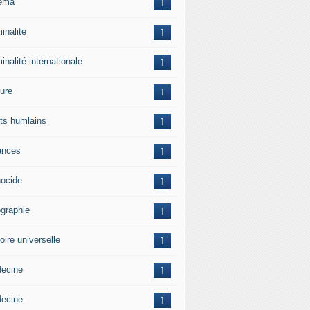
ema
1
inalité
1
inalité internationale
1
ture
1
its humlains
1
ances
1
ocide
1
graphie
1
oire universelle
1
ecine
1
ecine
1