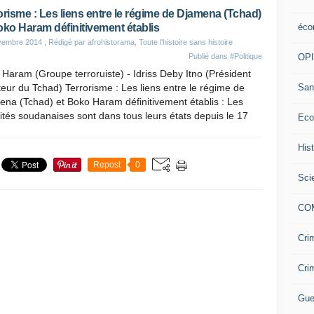
orisme : Les liens entre le régime de Djamena (Tchad)
éco
oko Haram définitivement établis
vembre 2014
, Rédigé par afrohistorama, Toute l'histoire sans histoire
OP
Publié dans
#Politique
Haram (Groupe terroruiste) - Idriss Deby Itno (Président
San
teur du Tchad) Terrorisme : Les liens entre le régime de
na (Tchad) et Boko Haram définitivement établis : Les
ités soudanaises sont dans tous leurs états depuis le 17
Eco
His
Repost
0
Sci
CO
Cri
Cri
Gue