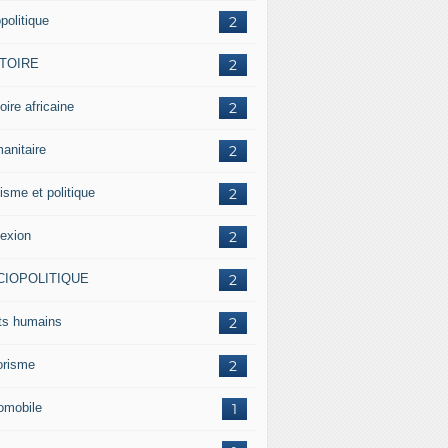
politique
2
STOIRE
2
oire africaine
2
anitaire
2
isme et politique
2
lexion
2
CIOPOLITIQUE
2
its humains
2
rorisme
2
omobile
1