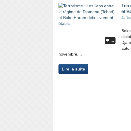
Terr
et B
21 No
Bokp 
dicta
…
Djame
autor
novembre,...
Lire la suite