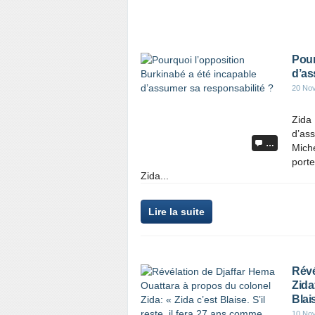
Pour
d’as
20 No
Zida 
d’ass
…
Miche
porte
Zida...
Lire la suite
Révé
Zida:
Blai
10 No