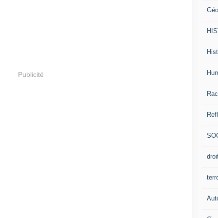
Géo
HI
Hist
Hum
Publicité
Rac
Ref
SO
dro
ter
Aut