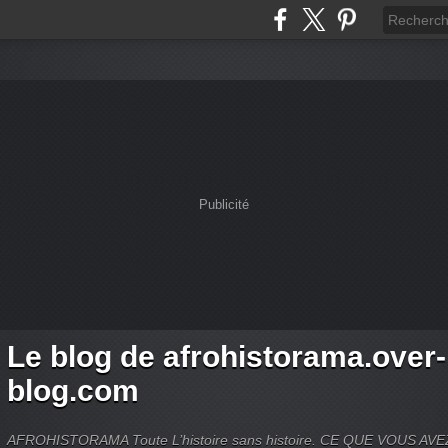
Publicité
Le blog de afrohistorama.over-
blog.com
AFROHISTORAMA Toute L’histoire sans histoire. CE QUE VOUS A