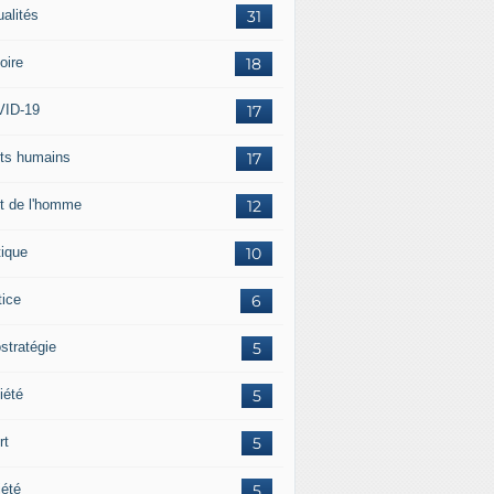
ualités
31
oire
18
ID-19
17
its humains
17
it de l'homme
12
tique
10
tice
6
stratégie
5
iété
5
rt
5
iété
5