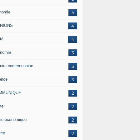
nomie
5
INIONS
4
té
4
nomie
3
toire camerounaise
3
ence
3
MMUNIQUE
2
me
2
me économique
2
rre
2