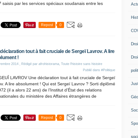
saisis par les services spéciaux soudanais entre les
Act
Hist
Repost
0
COV
Dro
déclaration tout à fait cruciale de Sergeï Lavrov. A lire
Dro
lument !
vembre 2014
, Rédigé par afrohistorama, Toute l'histoire sans histoire
poli
Publié dans
#Politique
EUÎ LAVROV Une déclaration tout à fait cruciale de Sergeï
Jus
v. A lire absolument ! Qui est Sergeï Lavrov ? Sorti diplômé
72 (il a alors 22 ans) de l’Institut d’État des relations
nationales du ministère des Affaires étrangères de
Géo
Soc
Repost
0
Spo
soc