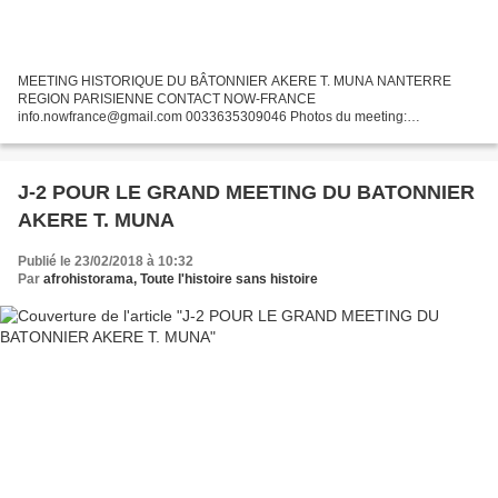
MEETING HISTORIQUE DU BÂTONNIER AKERE T. MUNA NANTERRE
REGION PARISIENNE CONTACT NOW-FRANCE
info.nowfrance@gmail.com 0033635309046 Photos du meeting:
https://www.facebook.com/pg/CitesicTv/photos/?
tab=album&album_id=1690113844380836
J-2 POUR LE GRAND MEETING DU BATONNIER
AKERE T. MUNA
Publié le 23/02/2018 à 10:32
Par
afrohistorama, Toute l'histoire sans histoire