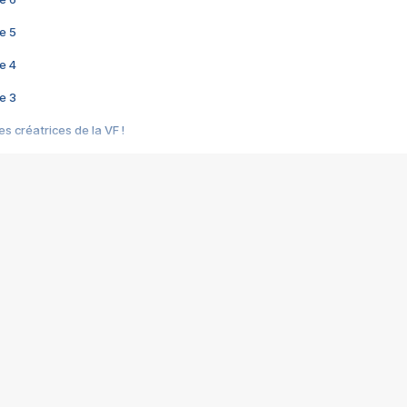
e 5
e 4
e 3
s créatrices de la VF !
e 2
e 1
e Mektoub My Love arrive enfin ! Rencontre avec Shaïn Boumedine et Sal
i : après Toni en famille
elle réalise le bouleversant Dites lui que je l'aime
ais ! Rencontre autour de Vie privée de Rebecca Zlotowski
 de Marguerite, Grave... Rencontre avec Ella Rumpf
 Les Rêveurs, un film intime sur la santé mentale