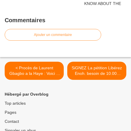
Commentaires
Ajouter un commentaire
< Procès de Laurent
SiGNEZ La pétition Libérez
Gbagbo a la Haye : Voici le
Enoh. besoin de 10.000
dossier en béton de Fatou
signatures >
Bensouda.
Hébergé par Overblog
Top articles
Pages
Contact
Signaler un abus