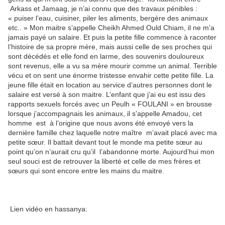
Arkass et Jamaag, je n’ai connu que des travaux pénibles :
« puiser l’eau, cuisiner, piler les aliments, bergère des animaux
etc.. » Mon maitre s’appelle Cheikh Ahmed Ould Chiam, il ne m’a
jamais payé un salaire. Et puis la petite fille commence à raconter
l’histoire de sa propre mère, mais aussi celle de ses proches qui
sont décédés et elle fond en larme, des souvenirs douloureux
sont revenus, elle a vu sa mère mourir comme un animal. Terrible
vécu et on sent une énorme tristesse envahir cette petite fille. La
jeune fille était en location au service d’autres personnes dont le
salaire est versé à son maitre. L’enfant que j’ai eu est issu des
rapports sexuels forcés avec un Peulh « FOULANI » en brousse
lorsque j’accompagnais les animaux, il s’appelle Amadou, cet
homme est à l’origine que nous avons été envoyé vers la
dernière famille chez laquelle notre maître m’avait placé avec ma
petite sœur. Il battait devant tout le monde ma petite sœur au
point qu’on n’aurait cru qu’il l’abandonne morte. Aujourd’hui mon
seul souci est de retrouver la liberté et celle de mes frères et
sœurs qui sont encore entre les mains du maitre.
Lien vidéo en hassanya: