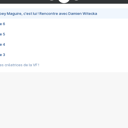
bey Maguire, c'est lui ! Rencontre avec Damien Witecka
e 6
e 5
e 4
e 3
s créatrices de la VF !
e 2
e 1
e Mektoub My Love arrive enfin ! Rencontre avec Shaïn Boumedine et Sal
i : après Toni en famille
elle réalise le bouleversant Dites lui que je l'aime
ais ! Rencontre autour de Vie privée de Rebecca Zlotowski