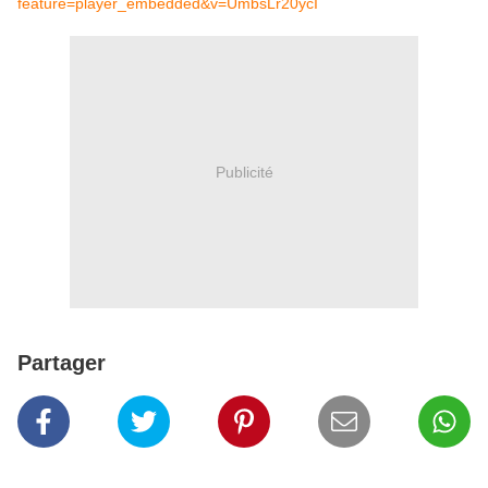
feature=player_embedded&v=UmbsLr20ycI
Publicité
Partager