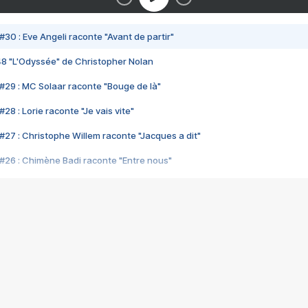
#30 : Eve Angeli raconte "Avant de partir"
48 "L'Odyssée" de Christopher Nolan
#29 : MC Solaar raconte "Bouge de là"
28 : Lorie raconte "Je vais vite"
#27 : Christophe Willem raconte "Jacques a dit"
#26 : Chimène Badi raconte "Entre nous"
#25 : Indochine raconte "3e sexe"
#24 : Zaho raconte "C'est chelou"
#23 : Patrick Bruel raconte "Au café des délices"
#22 : Kyo raconte "Le chemin"
#21 : Nolwenn Leroy raconte "Cassé"