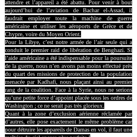
attendre et l’appareil a été abattu. Pour venir à bout
aujourd’hui de l’aviation de Bachar el-Assad, il
faudrait employer toute la machine de guerre
américaine et utiliser les aéroports de Grèce et de
Chypre, voire du Moyen Orient.
Pour la Libye, c’est notre armée de l’air seule qui a
conduit le premier raid de libération de Benghazi. Si
l’aide américaine a été indispensable pour la poursuite
de la guerre, nous n’en avons pas moins effectué près
du quart des missions de protection de la population
menacée par Kadhafi, nous plaçant ainsi au premier
rang de la coalition. Face à la Syrie, nous ne serions
qu’une petite force d’appoint placée sous les ordres de
Washington ; ce ne serait pas très glorieux.
Quant à la zone d’exclusion aérienne réclamée par
d’autres, elle pose exactement le même problème car
pour détruire les appareils de Damas en vol, il faut une