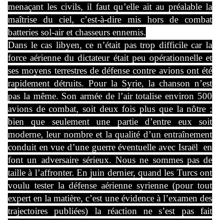
menaçant les civils, il faut qu’elle ait au préalable la
maîtrise du ciel, c’est-à-dire mis hors de combat
batteries sol-air et chasseurs ennemis.
Dans le cas libyen, ce n’était pas trop difficile car la
force aérienne du dictateur était peu opérationnelle et
ses moyens terrestres de défense contre avions ont été
rapidement détruits. Pour la Syrie, la chanson n’est
pas la même. Son armée de l’air totalise environ 500
avions de combat, soit deux fois plus que la nôtre ;
bien que seulement une partie d’entre eux soit
moderne, leur nombre et la qualité d’un entraînement
conduit en vue d’une guerre éventuelle avec Israël en
font un adversaire sérieux. Nous ne sommes pas de
taille à l’affronter. En juin dernier, quand les Turcs ont
voulu tester la défense aérienne syrienne (pour tout
expert en la matière, c’est une évidence à l’examen des
trajectoires publiées) la réaction ne s’est pas fait