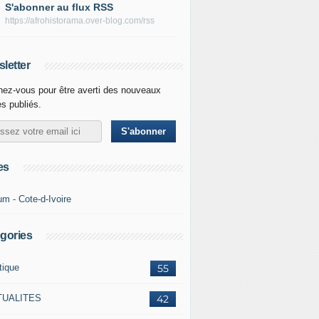
S'abonner au flux RSS
https://afrohistorama.over-blog.com/rss
letter
ez-vous pour être averti des nouveaux
es publiés.
es
um - Cote-d-Ivoire
gories
tique
55
TUALITES
42