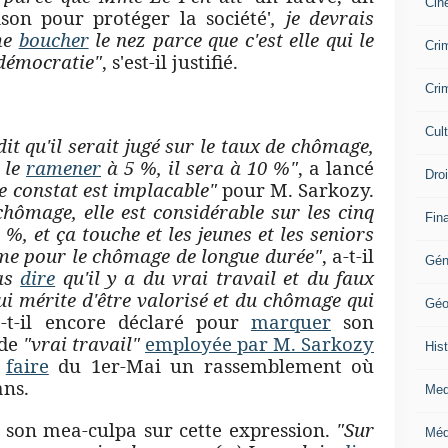
Cin
son pour protéger la société'
, je devrais
 me
boucher
le nez parce que c'est elle qui le
Crim
a démocratie"
, s'est-il justifié.
Crim
Cul
it qu'il serait jugé sur le taux de chômage,
e le
ramener
à 5 %, il sera à 10 %"
, a lancé
Dro
le constat est implacable"
pour M. Sarkozy.
chômage, elle est considérable sur les cinq
Fin
%, et ça touche et les jeunes et les seniors
me pour le chômage de longue durée"
, a-t-il
Gén
pas
dire
qu'il y a du vrai travail et du faux
ui mérite d'être valorisé et du chômage qui
Géo
a-t-il encore déclaré pour
marquer
son
 de
"vrai travail"
employée par M. Sarkozy
Hist
é
faire
du 1er-Mai un rassemblement où
ans.
Med
t son mea-culpa sur cette expression.
"Sur
Méd