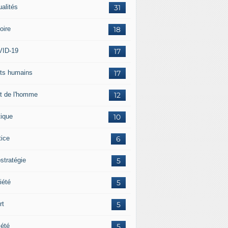
ualités
31
oire
18
ID-19
17
its humains
17
it de l'homme
12
tique
10
tice
6
stratégie
5
iété
5
rt
5
iété
5