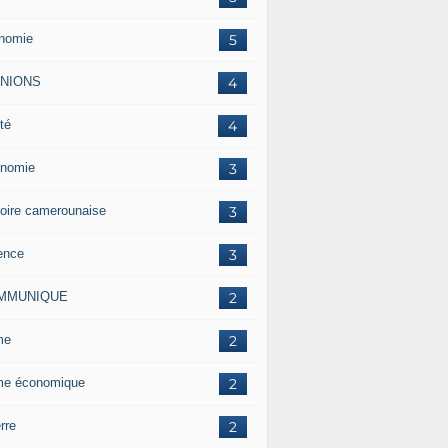
nomie
5
INIONS
4
té
4
nomie
3
toire camerounaise
3
ence
3
MMUNIQUE
2
me
2
me économique
2
rre
2