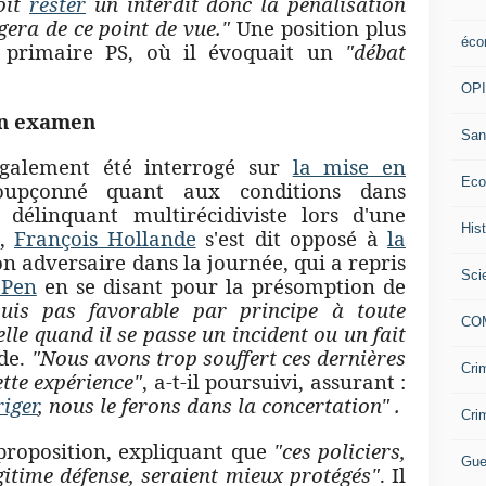
oit
rester
un interdit donc la pénalisation
gera de ce point de vue."
Une position plus
éco
a primaire PS, où il évoquait un
"débat
OP
 en examen
San
également été interrogé sur
la mise en
Eco
upçonné quant aux conditions dans
 délinquant multirécidiviste lors d'une
His
t,
François Hollande
s'est dit opposé à
la
n adversaire dans la journée, qui a repris
Sci
 Pen
en se disant pour la présomption de
suis pas favorable par principe à toute
CO
lle quand il se passe un incident ou un fait
nde.
"Nous avons trop souffert ces dernières
Cri
ette expérience"
, a-t-il poursuivi, assurant :
riger
, nous le ferons dans la concertation" .
Cri
proposition, expliquant que
"ces policiers,
Gue
itime défense, seraient mieux protégés"
. Il