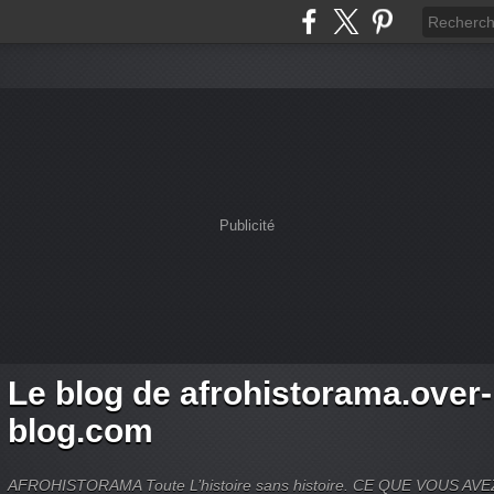
Publicité
Le blog de afrohistorama.over-
blog.com
AFROHISTORAMA Toute L’histoire sans histoire. CE QUE VOUS A