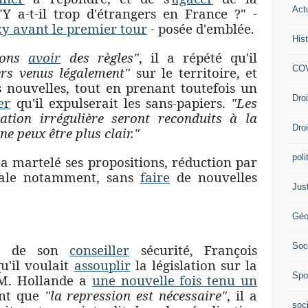
Act
"Y a-t-il trop d'étrangers en France ?" -
zy avant le premier tour
- posée d'emblée.
Hist
vons
avoir
des règles"
, il a répété qu'il
COV
ers venus légalement"
sur le territoire, et
s nouvelles, tout en prenant toutefois un
Dro
er
qu'il expulserait les sans-papiers.
"Les
ation irrégulière seront reconduits à la
Dro
 ne peux être plus clair."
poli
 a martelé ses propositions, réduction par
gale notamment, sans
faire
de nouvelles
Jus
Géo
Soc
os de son
conseiller
sécurité, François
u'il voulait
assouplir
la législation sur la
Spo
 M. Hollande a
une nouvelle fois tenu un
ant que
"la repression est nécessaire"
, il a
soc