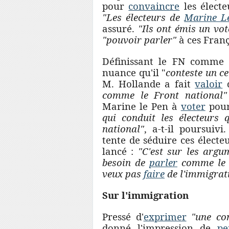
pour
convaincre
les élect
"Les électeurs de
Marine L
assuré.
"Ils ont émis un vot
"pouvoir parler"
à ces Franç
Définissant le FN comm
nuance qu'il "
conteste un c
M. Hollande a fait
valoir
q
comme le Front national"
Marine le Pen à
voter
pour
qui conduit les électeurs
national"
, a-t-il poursuivi
tente de séduire ces élect
lancé :
"C'est sur les argum
besoin de
parler
comme le
veux pas
faire
de l'immigrati
Sur l'immigration
Pressé d'
exprimer
"une con
donné l'impression de
pe