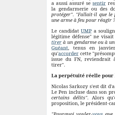
a aussi assuré se
sentir
res
la gendarmerie ou des 
protéger"
.
"Fallait-il que l
une arme à feu pour réagir 
Le candidat
UMP
a soulign
légitime défense" ne visai
tirer
à un gendarme ou à un 
Guéant
, tenus en janvie
qu'
accorder
cette "présompt
issue du FN, reviendrait
tirer".
La perpétuité réelle pour
Nicolas Sarkozy s'est dit d
Le Pen incluse dans son pro
certains délits"
. Alors qu
proposition, le président-c
"Pourquoi voulez-
vous
que,