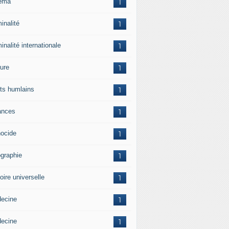
ema
1
inalité
1
inalité internationale
1
ture
1
its humlains
1
ances
1
ocide
1
graphie
1
oire universelle
1
ecine
1
ecine
1