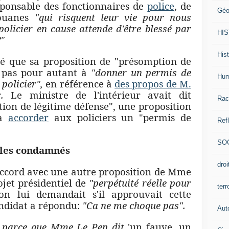
ponsable des fonctionnaires de
police
, de
Géo
douanes
"qui risquent leur vie pour nous
e policier en cause attende d'être blessé par
HI
?"
Hist
é que sa proposition de "présomption de
t pas pour autant à
"donner un permis de
Hum
policier",
en référence à
des propos de M.
r
.
Le ministre de l'intérieur avait dit
Rac
ion de légitime défense", une proposition
 à
accorder
aux policiers un "permis de
Ref
SO
 les condamnés
dro
'accord avec une autre proposition de Mme
jet présidentiel de
"perpétuité réelle pour
ter
'on lui demandait s'il approuvait cette
andidat a répondu:
"Ca ne me choque pas".
Aut
 parce que Mme Le Pen dit
'un fauve, un