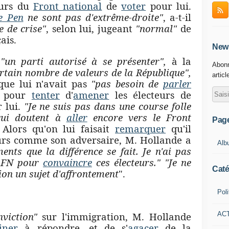
eurs du
Front national
de
voter
pour lui.
e Pen
ne sont pas d'extrême-droite"
, a-t-il
e de crise"
, selon lui, jugeant
"normal"
de
ais.
News
e
"un parti autorisé à se présenter",
à la
Abonn
ertain nombre de valeurs de la République",
articl
ue lui n'avait pas
"pas besoin de
parler
pour
tenter
d'
amener
les électeurs de
 lui.
"Je ne suis pas dans une course folle
 qui doutent à
aller
encore vers le Front
Pag
. Alors qu'on lui faisait
remarquer
qu'il
eurs comme son adversaire, M. Hollande a
Alb
ents que la différence se fait. Je n'ai pas
 FN pour
convaincre
ces électeurs." "Je ne
Caté
on un sujet d'affrontement
".
Poli
AC
viction"
sur l'immigration, M. Hollande
iner
à répondre, et de s'
agacer
de la