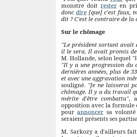
monstre doit
rester
en pri
donc
dire
[que] c'est faux,
dit ? C'est le contraire de l
Sur le chômage
"Le président sortant avait d
il le sera. Il avait promis d
M. Hollande, selon lequel
"
"Il y a une progression du 
dernières années, plus de 33 
et avec une aggravation mê
souligné.
"Je ne laisserai 
chômage. Il y a du travail q
mérite d'être combattu"
, 
opposition avec la formule
pour
annoncer
sa volont
seraient présents ses partis
M. Sarkozy a d'ailleurs fai