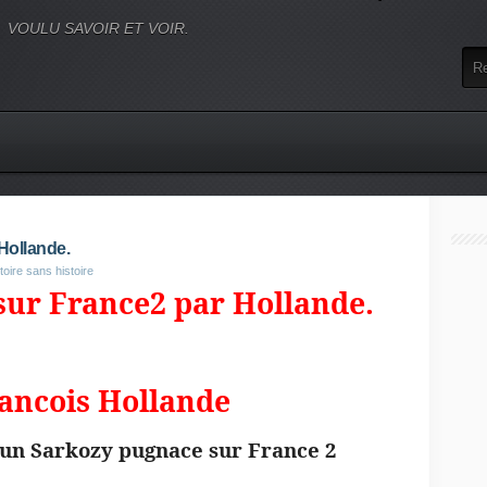
VOULU SAVOIR ET VOIR.
Hollande.
toire sans histoire
sur France2 par Hollande.
à un Sarkozy pugnace sur France 2