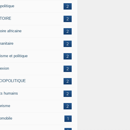
politique
2
STOIRE
2
oire africaine
2
anitaire
2
isme et politique
2
lexion
2
CIOPOLITIQUE
2
its humains
2
rorisme
2
omobile
1