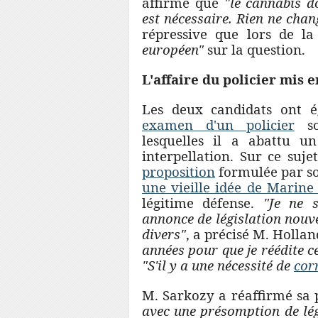
affirmé que
"le cannabis d
est nécessaire. Rien ne chan
répressive que lors de l
européen"
sur la question.
L'affaire du policier mis
Les deux candidats ont 
examen d'un policier
so
lesquelles il a abattu un
interpellation. Sur ce suje
proposition
formulée par so
une vieille idée de Marine
légitime défense.
"Je ne 
annonce de législation nouve
divers"
, a précisé M. Holla
années pour que je réédite c
"S'il y a une nécessité de
cor
M. Sarkozy a réaffirmé sa 
avec une présomption de lég