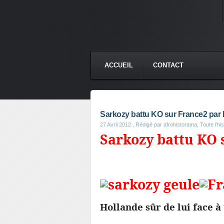
ACCUEIL
CONTACT
Sarkozy battu KO sur France2 par 
27 Avril 2012
, Rédigé par afrohistorama, Toute l'his
Sarkozy battu KO 
Hollande sûr de lui face 