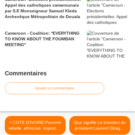
Appel des catholiques camerounais
par S.E Monseigneur Samuel Kleda
Archevêque Métropolitain de Douala
Cameroon - Coalition: *EVERYTHING
TO KNOW ABOUT THE FOUMBAN
MEETING*
Commentaires
Ajouter un commentaire
< COTE D'IVOIRE:Pourvoir
Que signifie Le transfert du
rebelle, ethnicisé, imposteur
président Laurent Gbagbo
et impérialiste en Côte
à la CPI (Cour pénale