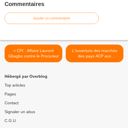
Commentaires
Ajouter un commentaire
< CPI : Affaire Laurent
L'ouverture des marchés
Gbagbo contre le Procureur
des pays ACP aux
exportations de l'UE doit,
pour les APE régionaux,
déduire la part des PMA. >
Hébergé par Overblog
Top articles
Pages
Contact
Signaler un abus
C.G.U.