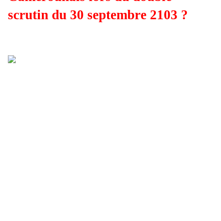
scrutin du 30 septembre 2103 ?
« Aucun Camerounais n’a, toute sa vie, participé
dans son pays à des élections libres, compétitives, et
sans trucages ni tripotages. L’institution électorale a
été dévoyée dès le principe. Elle a toujours été une
démonstration de force de la part du pouvoir, un
rituel de soumission et d’allégeance au chef
incontesté. »
Fabien Eboussi Boulaga,
Lignes de
résistance
, Yaoundé, Clé, 1998, p.51.
À l’occasion de la
31e édition
de
La Grande
Palabre
, le groupe Samory, éditeur de
Germinal
et
ses partenaires (
Harmattan Cameroon
,
La
Fondation Gabriel Péri
,
Dynamique citoyenne
, le