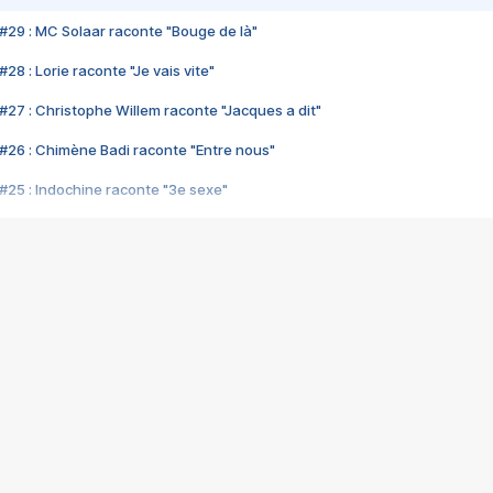
#29 : MC Solaar raconte "Bouge de là"
28 : Lorie raconte "Je vais vite"
#27 : Christophe Willem raconte "Jacques a dit"
#26 : Chimène Badi raconte "Entre nous"
#25 : Indochine raconte "3e sexe"
#24 : Zaho raconte "C'est chelou"
#23 : Patrick Bruel raconte "Au café des délices"
#22 : Kyo raconte "Le chemin"
#21 : Nolwenn Leroy raconte "Cassé"
#20 : Patrick Hernandez raconte "Born to be alive"
#19 : Lorie raconte "Près de moi"
#18 : Michael Jones raconte "A nos actes manqués" (avec Jean-Jacque