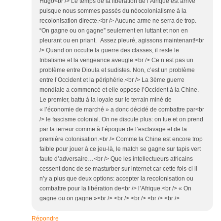
Hugo<br /> Le temps de la libération de l’Afrique est arrivé
puisque nous sommes passés du néocolonialisme à la
recolonisation directe.<br /> Aucune arme ne serra de trop.
“On gagne ou on gagne” seulement en luttant et non en
pleurant ou en priant. Assez pleuré, agissons maintenant!<br
/> Quand on occulte la guerre des classes, il reste le
tribalisme et la vengeance aveugle.<br /> Ce n’est pas un
problème entre Dioula et sudistes. Non, c’est un problème
entre l’Occident et la périphérie.<br /> La 3ème guerre
mondiale a commencé et elle oppose l’Occident à la Chine.
Le premier, battu à la loyale sur le terrain miné de
« l’économie de marché » a donc décidé de combattre par<br
/> le fascisme colonial. On ne discute plus: on tue et on prend
par la terreur comme à l’époque de l’esclavage et de la
première colonisation.<br /> Comme la Chine est encore trop
faible pour jouer à ce jeu-là, le match se gagne sur tapis vert
faute d’adversaire…<br /> Que les intellectueurs africains
cessent donc de se masturber sur internet car cette fois-ci il
n’y a plus que deux options: accepter la recolonisation ou
combattre pour la libération de<br /> l’Afrique.<br /> « On
gagne ou on gagne »<br /> <br /> <br /> <br /> <br />
Répondre