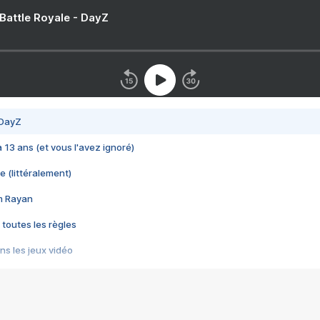
 Battle Royale - DayZ
 DayZ
 a 13 ans (et vous l'avez ignoré)
e (littéralement)
im Rayan
 toutes les règles
s les jeux vidéo
us choquant de Rockstar ? - Le scandale BULLY
e plus moche de Steam