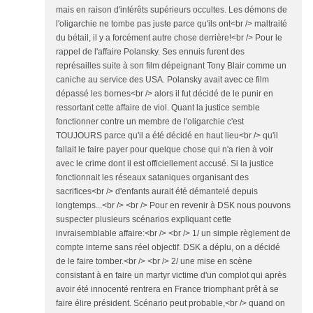
mais en raison d'intérêts supérieurs occultes. Les démons de
l'oligarchie ne tombe pas juste parce qu'ils ont<br /> maltraité
du bétail, il y a forcément autre chose derrière!<br /> Pour le
rappel de l'affaire Polansky. Ses ennuis furent des
représailles suite à son film dépeignant Tony Blair comme un
caniche au service des USA. Polansky avait avec ce film
dépassé les bornes<br /> alors il fut décidé de le punir en
ressortant cette affaire de viol. Quant la justice semble
fonctionner contre un membre de l'oligarchie c'est
TOUJOURS parce qu'il a été décidé en haut lieu<br /> qu'il
fallait le faire payer pour quelque chose qui n'a rien à voir
avec le crime dont il est officiellement accusé. Si la justice
fonctionnait les réseaux sataniques organisant des
sacrifices<br /> d'enfants aurait été démantelé depuis
longtemps...<br /> <br /> Pour en revenir à DSK nous pouvons
suspecter plusieurs scénarios expliquant cette
invraisemblable affaire:<br /> <br /> 1/ un simple règlement de
compte interne sans réel objectif. DSK a déplu, on a décidé
de le faire tomber.<br /> <br /> 2/ une mise en scène
consistant à en faire un martyr victime d'un complot qui après
avoir été innocenté rentrera en France triomphant prêt à se
faire élire président. Scénario peut probable,<br /> quand on