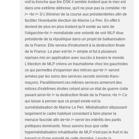
voit la tronche que tire DSK il semble évident que le mec est
dans une extrême détresse, qu'il ne joue pas la comédie.<br
/> <br /> 3/ L'éliminer de la course aux présidentielles afin de
faciliter l'éventuelle élection de Marine Le Pen. En effet il
devient de plus en plus évident qu'il existe au sein de
l'oligarchie<br /> mondialiste une volonté de voir MLP élue
présidente de la république dans un projet de balkanisation
de la France. Elle servira d'instrument à la destruction finale
de le France. Le plan est<br /> simple et fut à plusieurs
reprises mis en application avec succès à travers le monde.
L'élection de MLP créera un traumatisme chez les gauchistes
ce qui permettra d'organiser des milices qui<br /> seront
armées par les soins des services secrets sionisto-franc-
maçons. Parallèlement ces mêmes services armeront des
milices d'extrêmes droites créant ainsi un état de guerre civile
pavant ainsi<br /> la destruction finale de la France.<br /> Ce
qui laisse à penser que ce projet existe est la
surmédiatisation de Marine Le Pen. Médiatisation dépassant
largement le cadre habituel consistant à faire planer la
menace fasciste afin de<br /> servir les intérêts des partis
politiques dominants. Nous savons tous que cette
hypermédiatisation inhabituelle de MLP n'est pas le fruit ni du
hasard ni d'une volonté de cette dernière. Les<br />