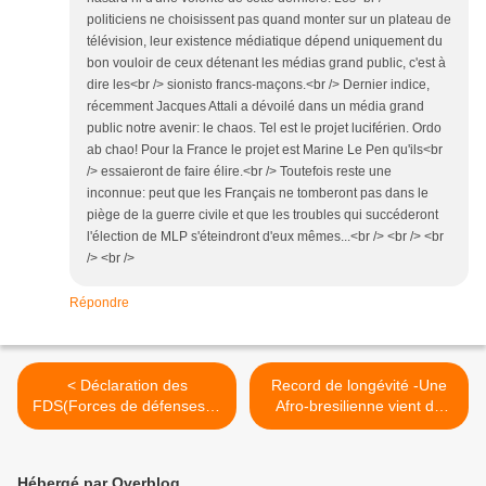
politiciens ne choisissent pas quand monter sur un plateau de
télévision, leur existence médiatique dépend uniquement du
bon vouloir de ceux détenant les médias grand public, c'est à
dire les<br /> sionisto francs-maçons.<br /> Dernier indice,
récemment Jacques Attali a dévoilé dans un média grand
public notre avenir: le chaos. Tel est le projet luciférien. Ordo
ab chao! Pour la France le projet est Marine Le Pen qu'ils<br
/> essaieront de faire élire.<br /> Toutefois reste une
inconnue: peut que les Français ne tomberont pas dans le
piège de la guerre civile et que les troubles qui succéderont
l'élection de MLP s'éteindront d'eux mêmes...<br /> <br /> <br
/> <br />
Répondre
< Déclaration des
Record de longévité -Une
FDS(Forces de défenses et
Afro-bresilienne vient de
de sécurité) de Côte
mourir à129 ans. >
d'Ivoire
Hébergé par Overblog