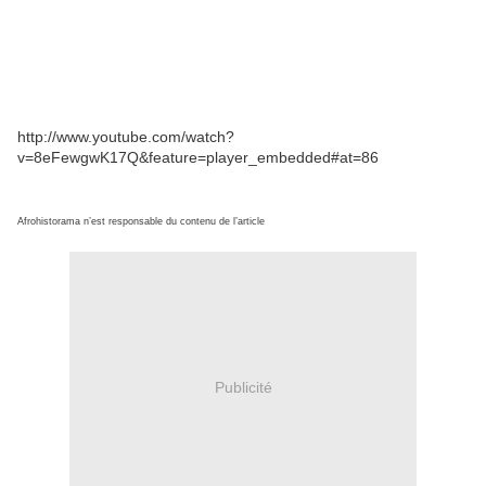
http://www.youtube.com/watch?
v=8eFewgwK17Q&feature=player_embedded#at=86
Afrohistorama n’est responsable du contenu de l’article
Publicité