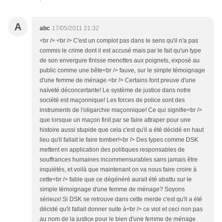
A
abc
17/05/2011 21:32
<br /> <br /> C'est un complot pas dans le sens qu'il n'a pas
commis le crime dont il est accusé mais par le fait qu'un type
de son envergure finisse menottes aux poignets, exposé au
public comme une bête<br /> fauve, sur le simple témoignage
d'une femme de ménage.<br /> Certains font preuve d'une
naïveté déconcertante! Le système de justice dans notre
société est maçonnique! Les forces de police sont des
instruments de l'oligarchie maçonnique! Ce qui signifie<br />
que lorsque un maçon finit par se faire attraper pour une
histoire aussi stupide que cela c'est qu'il a été décidé en haut
lieu qu'il fallait le faire tomber!<br /> Des types comme DSK
mettent en application des politiques responsables de
souffrances humaines incommensurables sans jamais être
inquiétés, et voilà que maintenant on va nous faire croire à
cette<br /> fable que ce dégénéré aurait été abattu sur le
simple témoignage d'une femme de ménage? Soyons
sérieux! Si DSK se retrouve dans cette merde c'est qu'il a été
décidé qu'il fallait donner suite à<br /> ce viol et ceci non pas
au nom de la justice pour le bien d'une femme de ménage