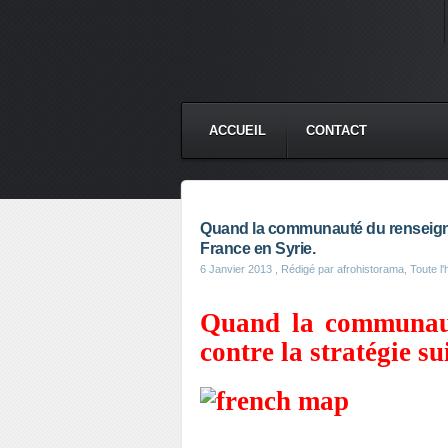
ACCUEIL
CONTACT
Quand la communauté du renseigneme
France en Syrie.
6 Janvier 2013
, Rédigé par afrohistorama, Toute l'h
Quand la communaut
contre la stratégie su