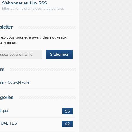
S'abonner au flux RSS
https://afrohistorama.over-blog.com/rss
letter
ez-vous pour être averti des nouveaux
es publiés.
es
um - Cote-d-Ivoire
gories
tique
55
TUALITES
42