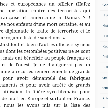
aises et européennes un officier (Hafez
Géo
ne opération contre des terroristes qui
HI
 française et américaine à Damas ? !
ve nos enfants d’une mort certaine, et au
Hist
re diplomatie le traite de terroriste et le
Hum
arrogante liste de sanctions. »
Makhlouf et bien d’autres officiers syriens
Rac
s dont les retombées positives ne se sont
e, mais ont bénéficié au peuple français et
Ref
t et de l’ouest. Je ne divulguerai pas un
SO
homme a reçu les remerciements de grands
 pour avoir démantelé des fabriques
dro
caments et pour avoir arrêté de grands
ter
utilisaient la filière syro-libanaise pour
 de mort en Europe et surtout en France.
Aut
, nous les avons mis sur la liste des