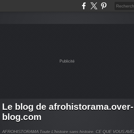
Publicité
Le blog de afrohistorama.over-
blog.com
AFROHISTORAMA Toute L’histoire sans histoire. CE QUE VOUS A