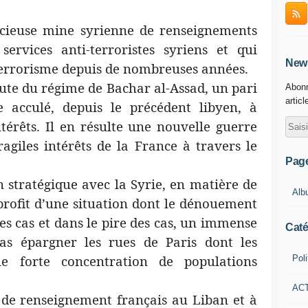
cieuse mine syrienne de renseignements
services anti-terroristes syriens et qui
News
terrorisme depuis de nombreuses années.
chute du régime de Bachar al-Assad, un pari
Abonn
articl
se acculé, depuis le précédent libyen, à
térêts. Il en résulte une nouvelle guerre
agiles intérêts de la France à travers le
Pag
n stratégique avec la Syrie, en matière de
Alb
 profit d’une situation dont le dénouement
es cas et dans le pire des cas, un immense
Caté
as épargner les rues de Paris dont les
ne forte concentration de populations
Poli
AC
r de renseignement français au Liban et à