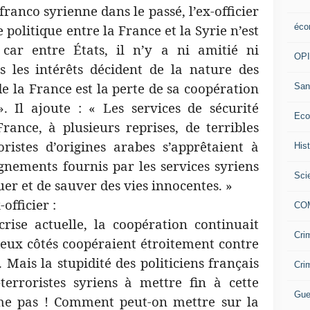
ranco syrienne dans le passé, l’ex-officier
éco
e politique entre la France et la Syrie n’est
car entre États, il n’y a ni amitié ni
OP
ls les intérêts décident de la nature des
de la France est la perte de sa coopération
San
». Il ajoute : « Les services de sécurité
Eco
rance, à plusieurs reprises, de terribles
ristes d’origines arabes s’apprêtaient à
His
gnements fournis par les services syriens
Sci
er et de sauver des vies innocentes. »
officier :
CO
rise actuelle, la coopération continuait
Cri
 deux côtés coopéraient étroitement contre
 Mais la stupidité des politiciens français
Cri
-terroristes syriens à mettre fin à cette
Gue
âme pas ! Comment peut-on mettre sur la