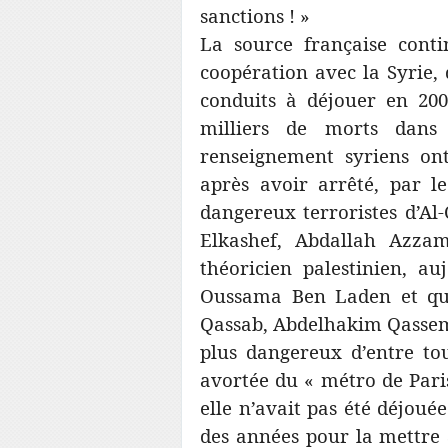
sanctions ! »
La source française cont
coopération avec la Syrie,
conduits à déjouer en 200
milliers de morts dans
renseignement syriens on
après avoir arrêté, par l
dangereux terroristes d’A
Elkashef, Abdallah Azzam
théoricien palestinien, a
Oussama Ben Laden et qu
Qassab, Abdelhakim Qassem
plus dangereux d’entre to
avortée du « métro de Paris
elle n’avait pas été déjoué
des années pour la mettre a