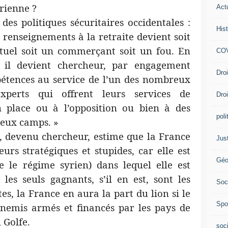
yrienne ?
Act
es politiques sécuritaires occidentales :
Hist
s renseignements à la retraite devient soit
ctuel soit un commerçant soit un fou. En
COV
, il devient chercheur, par engagement
Dro
étences au service de l’un des nombreux
experts qui offrent leurs services de
Dro
 place ou à l’opposition ou bien à des
poli
deux camps. »
D., devenu chercheur, estime que la France
Jus
rs stratégiques et stupides, car elle est
Géo
e le régime syrien) dans lequel elle est
les seuls gagnants, s’il en est, sont les
Soc
s, la France en aura la part du lion si le
Spo
nemis armés et financés par les pays de
 Golfe.
soc