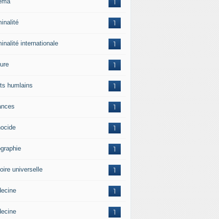
ema
1
inalité
1
inalité internationale
1
ture
1
its humlains
1
ances
1
ocide
1
graphie
1
oire universelle
1
ecine
1
ecine
1