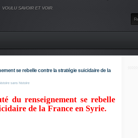
VOULU SAVOIR ET VOIR.
nt se rebelle contre la stratégie suicidaire de la
istoire sans histoire
é du renseignement se rebelle
icidaire de la France en Syrie.