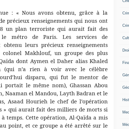
Cin
inue : « Nous avons obtenu, grâce à la
Crim
 de précieux renseignements qui nous ont
Crim
8 un plan terroriste qui aurait fait des
 le métro de Paris. Les services de
Cul
t obtenu leurs précieux renseignements
Dro
e colonel Makhlouf, un groupe des plus
l-Qaïda dont Aymen el Daher alias Khaled
Fin
 (qui n’a rien à voir avec le célèbre
Gén
ujourd’hui disparu, qui fut le mentor de
i portait le même nom), Ghassan Abou
Géo
, Naaman el Mandou, Layth Badran et le
Hist
us, Asaad Hourieh le chef de l’opération
 » qui aurait fait des milliers de morts si
Med
e à temps. Cette opération, Al-Qaïda a mis
u point, et ce groupe a été arrêté sur le
Méd