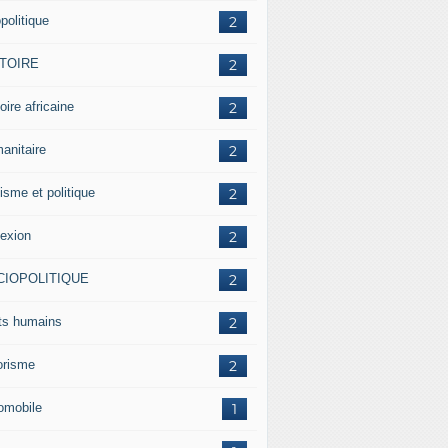
politique
2
STOIRE
2
oire africaine
2
anitaire
2
isme et politique
2
lexion
2
CIOPOLITIQUE
2
its humains
2
rorisme
2
omobile
1