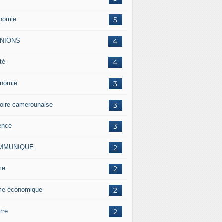
nomie
5
INIONS
4
té
4
nomie
3
toire camerounaise
3
ence
3
MMUNIQUE
2
me
2
me économique
2
rre
2