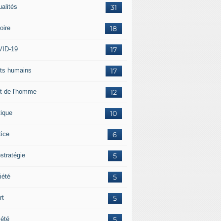
ualités
31
oire
18
ID-19
17
its humains
17
it de l'homme
12
tique
10
tice
6
stratégie
5
iété
5
rt
5
iété
5