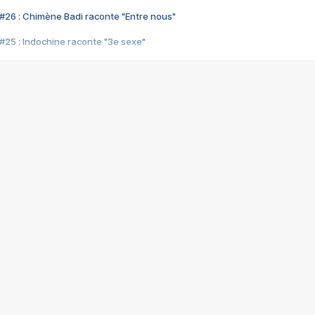
#26 : Chimène Badi raconte "Entre nous"
#25 : Indochine raconte "3e sexe"
#24 : Zaho raconte "C'est chelou"
#23 : Patrick Bruel raconte "Au café des délices"
#22 : Kyo raconte "Le chemin"
#21 : Nolwenn Leroy raconte "Cassé"
#20 : Patrick Hernandez raconte "Born to be alive"
#19 : Lorie raconte "Près de moi"
#18 : Michael Jones raconte "A nos actes manqués" (avec Jean-Jacque
#17 : Khaled raconte "Aïcha"
#16 : Corneille raconte "Parce qu'on vient de loin"
#15 : Indochine raconte "L'aventurier"