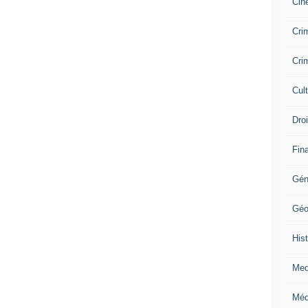
Cin
Crim
Crim
Cul
Dro
Fin
Gén
Géo
Hist
Med
Méd