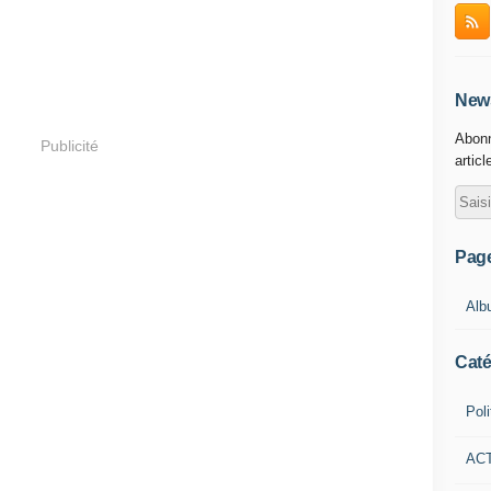
News
Abonn
Publicité
articl
Pag
Alb
Caté
Poli
AC