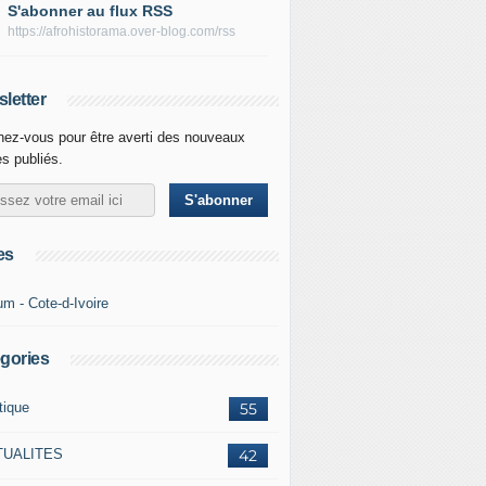
S'abonner au flux RSS
https://afrohistorama.over-blog.com/rss
letter
ez-vous pour être averti des nouveaux
es publiés.
es
um - Cote-d-Ivoire
gories
tique
55
TUALITES
42