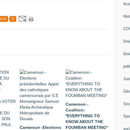
Act
Hist
post
0
COV
Dro
Dro
poli
Jus
Géo
Soc
Cameroon -
Coalition:
*EVERYTHING TO
Spo
KNOW ABOUT THE
Cameroun -Elections
FOUMBAN MEETING*
soc