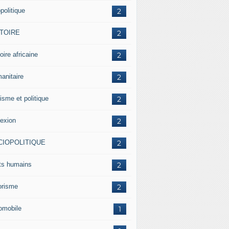
politique
2
STOIRE
2
oire africaine
2
anitaire
2
isme et politique
2
lexion
2
CIOPOLITIQUE
2
its humains
2
rorisme
2
omobile
1