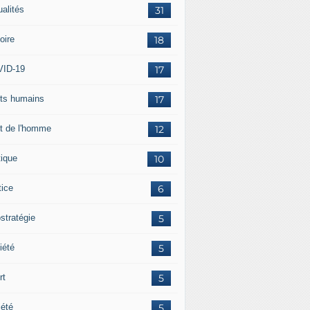
ualités
31
oire
18
ID-19
17
its humains
17
it de l'homme
12
tique
10
tice
6
stratégie
5
iété
5
rt
5
iété
5