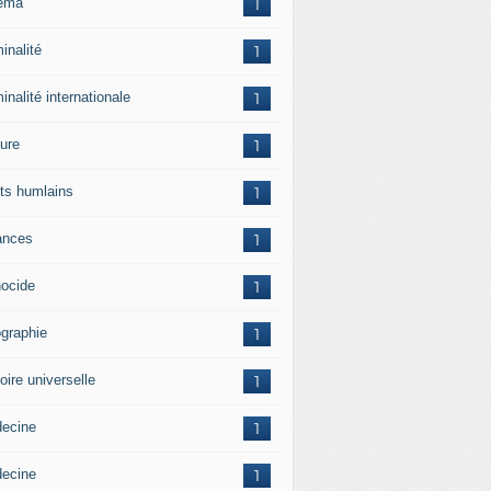
ema
1
inalité
1
inalité internationale
1
ture
1
its humlains
1
ances
1
ocide
1
graphie
1
oire universelle
1
ecine
1
ecine
1