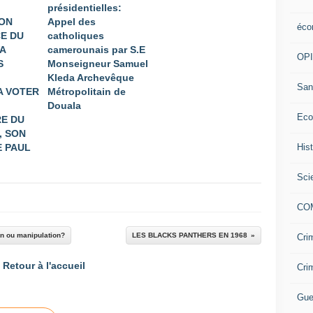
présidentielles:
ION
Appel des
éco
E DU
catholiques
A
camerounais par S.E
OP
S
Monseigneur Samuel
Kleda Archevêque
San
A VOTER
Métropolitain de
Douala
Eco
E DU
, SON
His
 PAUL
Sci
CO
n ou manipulation?
LES BLACKS PANTHERS EN 1968
Cri
Retour à l'accueil
Cri
Gue