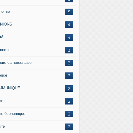
nomie
5
INIONS
4
té
4
nomie
3
toire camerounaise
3
ence
3
MMUNIQUE
2
me
2
me économique
2
rre
2