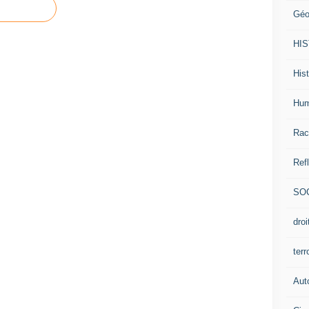
Géo
HI
Hist
Hum
Rac
Ref
SO
dro
ter
Aut