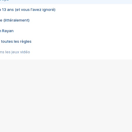
 a 13 ans (et vous l'avez ignoré)
e (littéralement)
im Rayan
 toutes les règles
s les jeux vidéo
us choquant de Rockstar ? - Le scandale BULLY
e plus moche de Steam
du RÊVE tourne au CAUCHEMAR
pendant 8 heures
it… à tort
umiliés par un jeu vidéo
ire - Final Fantasy 8