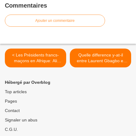
Commentaires
Ajouter un commentaire
< Les Présidents francs-
Quelle difference y-at-il
maçons en Afrique: Ali
entre Laurent Gbagbo et
Bongo ordonné
Alassane Dramane
Ouattara ? >
Hébergé par Overblog
Top articles
Pages
Contact
Signaler un abus
C.G.U.