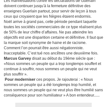
Les manifestations contre les déclarations de Guerlain
doivent continuer jusqu'à la fermeture définitive des
enseignes Guerlain partout, pour servir de leçon à tous
ceux qui croyaient que les N
è
gres étaient endormis.
Noël arrive à grand pas, cette période pendant laquelle
toutes les sociétés commerciales de ce type réalisent plus
de 50% de leur chiffre d’affaires. Ne pas atteindre les
objectifs est une disparition certaine et définitive. Il faut que
la marque soit synonyme de haine et de racisme.
Comment l’on pourrait être aussi négationniste.
Inacceptable. C’est tu
é
nos ancêtres une deuxième fois.
Marcus Garvey
disait au début du 19
è
me si
è
cle que :
«Nous sommes un peuple qui a trop longtemps souffert et
continue à souffrir, nous sommes un peuple qui ne veut
plus souffrir ».
Pour moderniser
ces propos. Je rajouterai : « Nous
sommes un peuple qui a été longtemps trop humili
é
, et
nous sommes un peuple qui ne veut plus être humili
é
sans
conséquence pour son humiliateur » A bon entendeur......