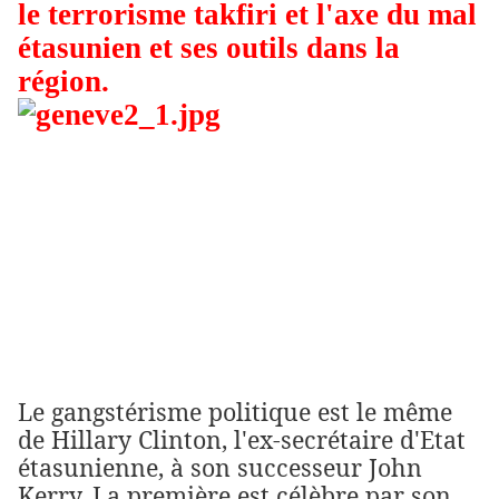
le terrorisme takfiri et l'axe du mal
étasunien et ses outils dans la
région.
Genève 2: le revers du
gangstérisme politique des Etats-
Unis
Par sa résistance, la Syrie a mis en
évidence les liens organiques entre le
terrorisme takfiri et l'axe du mal
étasunien et ses outils dans la région
Le gangstérisme politique est le même
de Hillary Clinton, l'ex-secrétaire d'Etat
étasunienne, à son successeur John
Kerry. La première est célèbre par son