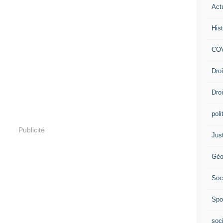
Act
Hist
COV
Dro
Dro
poli
Publicité
Jus
Géo
Soc
Spo
soc