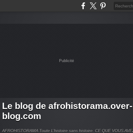
Publicité
Le blog de afrohistorama.over-
blog.com
AFROHISTORAMA Toute L’histoire sans histoire. CE QUE VOUS A