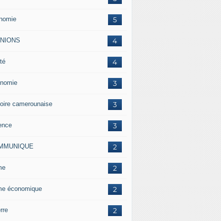
nomie
5
INIONS
4
té
4
nomie
3
toire camerounaise
3
ence
3
MMUNIQUE
2
me
2
me économique
2
rre
2