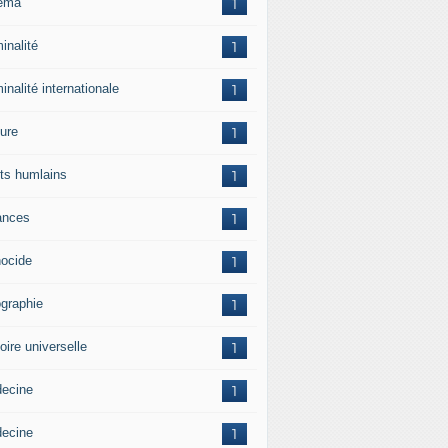
ema
1
inalité
1
inalité internationale
1
ture
1
its humlains
1
ances
1
ocide
1
graphie
1
oire universelle
1
ecine
1
ecine
1