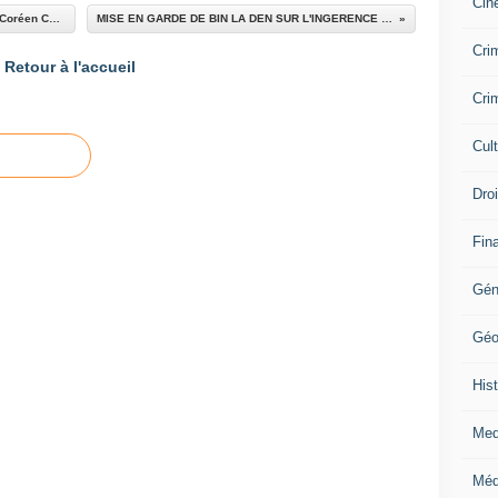
Cin
Le Russe est-il la pour réussir ce que le Sud –Coréen Choi n’a pas pu faire ?
MISE EN GARDE DE BIN LA DEN SUR L'INGERENCE EN COTE D'IVOIRE
Crim
Retour à l'accueil
Crim
Cul
Dro
Fin
Gén
Géo
Hist
Med
Méd