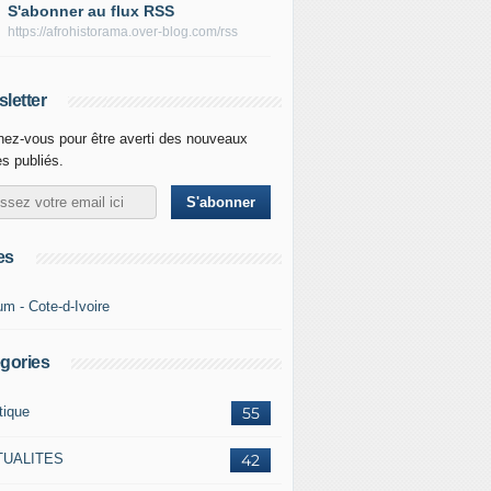
S'abonner au flux RSS
https://afrohistorama.over-blog.com/rss
letter
ez-vous pour être averti des nouveaux
es publiés.
es
um - Cote-d-Ivoire
gories
tique
55
TUALITES
42