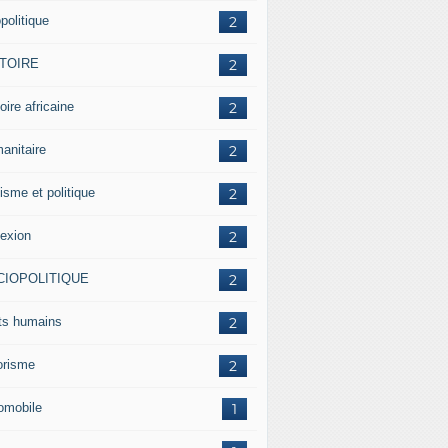
politique
2
STOIRE
2
oire africaine
2
anitaire
2
isme et politique
2
lexion
2
CIOPOLITIQUE
2
its humains
2
rorisme
2
omobile
1