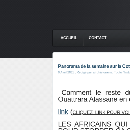
ACCUEIL
CONTACT
Panorama de la semaine sur la Cote
9 Avril 2011
, Rédigé par afrohistorama, Toute l'histo
Comment le reste d
Ouattrara Alassane en 
link
(
CLIQUEZ LINK POUR VOI
LES AFRICAINS QUI