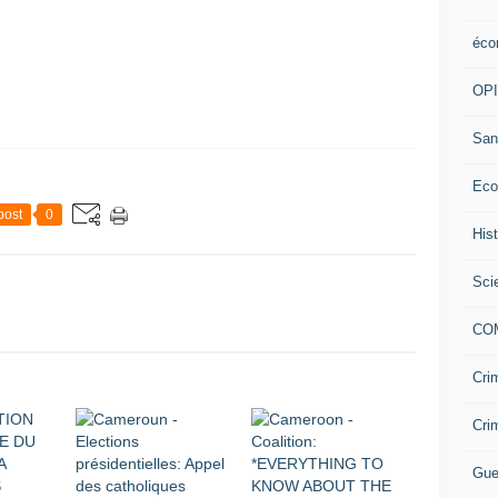
éco
OP
San
Eco
post
0
His
Sci
CO
Cri
Cri
Gue