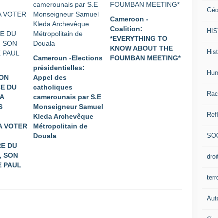
Géo
Cameroon -
Coalition:
HI
*EVERYTHING TO
KNOW ABOUT THE
Hist
Cameroun -Elections
FOUMBAN MEETING*
présidentielles:
Hum
ION
Appel des
E DU
catholiques
Rac
A
camerounais par S.E
S
Monseigneur Samuel
Ref
Kleda Archevêque
A VOTER
Métropolitain de
SO
Douala
E DU
, SON
dro
 PAUL
ter
Aut