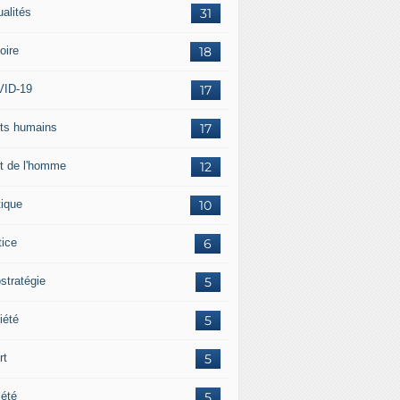
ualités
31
oire
18
ID-19
17
its humains
17
it de l'homme
12
tique
10
tice
6
stratégie
5
iété
5
rt
5
iété
5