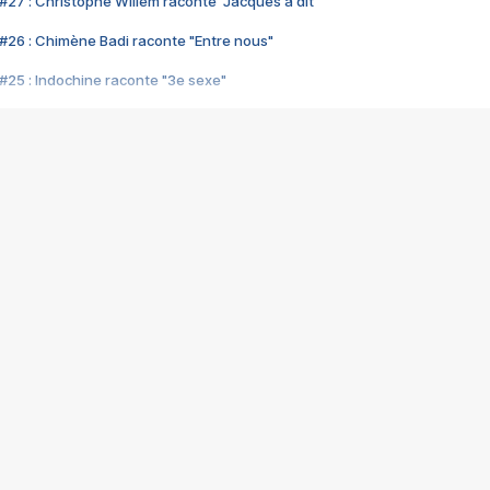
#27 : Christophe Willem raconte "Jacques a dit"
#26 : Chimène Badi raconte "Entre nous"
#25 : Indochine raconte "3e sexe"
#24 : Zaho raconte "C'est chelou"
#23 : Patrick Bruel raconte "Au café des délices"
#22 : Kyo raconte "Le chemin"
#21 : Nolwenn Leroy raconte "Cassé"
#20 : Patrick Hernandez raconte "Born to be alive"
#19 : Lorie raconte "Près de moi"
#18 : Michael Jones raconte "A nos actes manqués" (avec Jean-Jacque
#17 : Khaled raconte "Aïcha"
#16 : Corneille raconte "Parce qu'on vient de loin"
#15 : Indochine raconte "L'aventurier"