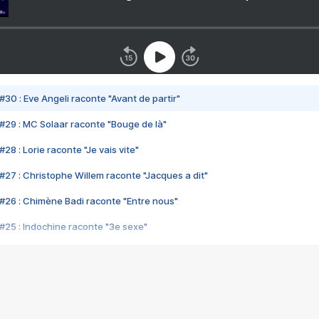
#30 : Eve Angeli raconte "Avant de partir"
#29 : MC Solaar raconte "Bouge de là"
28 : Lorie raconte "Je vais vite"
#27 : Christophe Willem raconte "Jacques a dit"
#26 : Chimène Badi raconte "Entre nous"
#25 : Indochine raconte "3e sexe"
#24 : Zaho raconte "C'est chelou"
#23 : Patrick Bruel raconte "Au café des délices"
#22 : Kyo raconte "Le chemin"