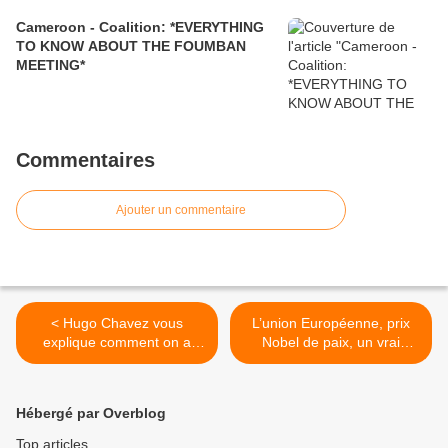
Cameroon - Coalition: *EVERYTHING
TO KNOW ABOUT THE FOUMBAN
MEETING*
Commentaires
Ajouter un commentaire
< Hugo Chavez vous
L’union Européenne, prix
explique comment on a
Nobel de paix, un vrai
attaqué la Libye pour voler
scandale. >
ses fonds souverains (200
milliards de dollards)
Hébergé par Overblog
Top articles