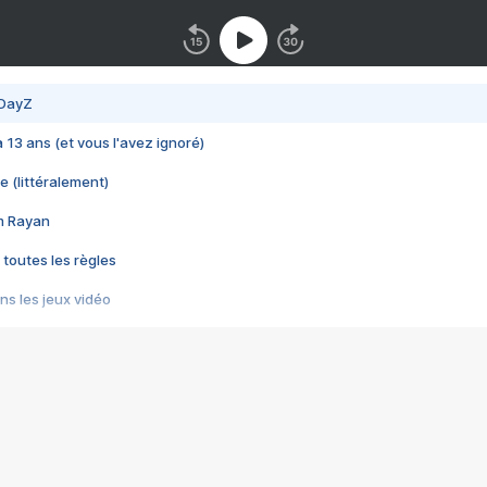
 DayZ
 a 13 ans (et vous l'avez ignoré)
e (littéralement)
im Rayan
 toutes les règles
s les jeux vidéo
us choquant de Rockstar ? - Le scandale BULLY
e plus moche de Steam
du RÊVE tourne au CAUCHEMAR
pendant 8 heures