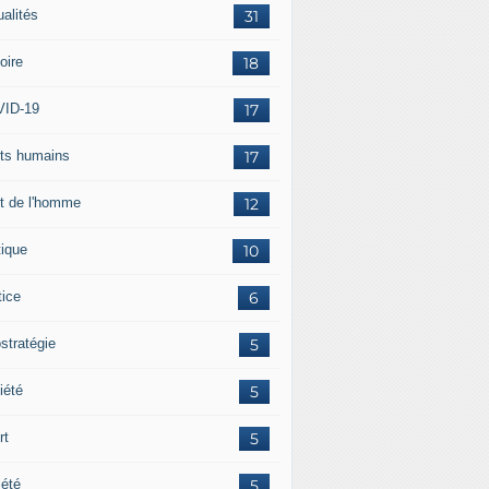
ualités
31
oire
18
ID-19
17
its humains
17
it de l'homme
12
tique
10
tice
6
stratégie
5
iété
5
rt
5
iété
5