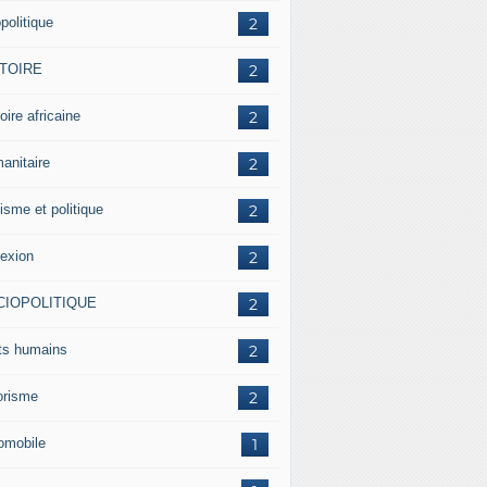
politique
2
STOIRE
2
oire africaine
2
anitaire
2
isme et politique
2
lexion
2
CIOPOLITIQUE
2
its humains
2
rorisme
2
omobile
1