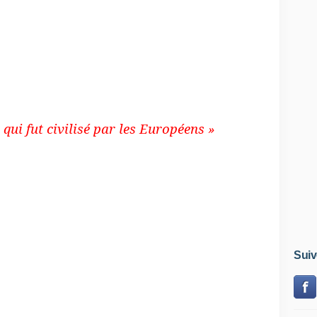
ccumulent auprès des médias et de la
s plusieurs années. Tout ce que vous avez
qui ne tient pas debout, mais que les gens
journée. Ou comment on manipule vos
iez l’Iran.
 qui fut civilisé par les Européens »
nt répandue dans l’esprit de beaucoup
ui pensent que tous les pays du Moyen-
arabes, colonies françaises ou anglaises.
s plus grand que la France, fait partie des
ropéens qui ne furent jamais colonisés.
Suiv
erre des aryens » est le nom choisi par
lavi en 1935 pour nommer ce qu’il lui
ses suite au morcellement de l’empire et
ançaises et allemandes aient découvert