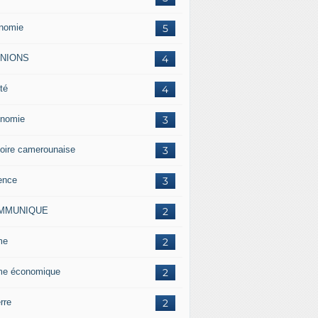
nomie
5
INIONS
4
té
4
nomie
3
toire camerounaise
3
ence
3
MMUNIQUE
2
me
2
me économique
2
rre
2