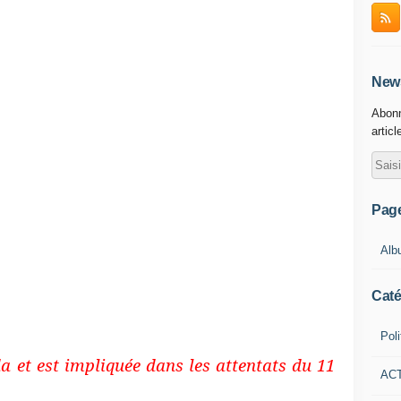
e l’ancien empire Perse, vieux de 3000 ans,
ention puis la diffusion de l’alphabet
la route de la Soie, les contes des Mille et
r canaux, le jeu d’échecs, les premières
News
ères dissections humaines (Avicenne), la
thylique, l’invention du zéro, une très
Abonn
e et la géométrie (souvent injustement
articl
 arabes »), mais aussi le système des
ar Darius I et copié cinq cents ans plus
 « hammams » (mot persan), le safran, le
les œufs peints de Pâques, le 25 décembre
Pag
 remplacée par la naissance de Jésus dans
Iran, on ne parle donc pas l’Arabe, mais le
Alb
yenne, groupe de langues dont fait aussi
Caté
Poli
da et est impliquée dans les attentats du 11
AC