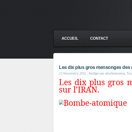
ACCUEIL
CONTACT
Les dix plus gros mensonges des m
13 Novembre 2011
, Rédigé par afrohistorama, Toute
Les dix plus gros 
sur l’IRAN.
Un petit article pour tor