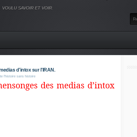
VOULU SAVOIR ET VOIR.
edias d’intox sur l’IRAN.
 l'histoire sans histoire
mensonges des medias d’intox
dre le cou aux rumeurs propagandistes au