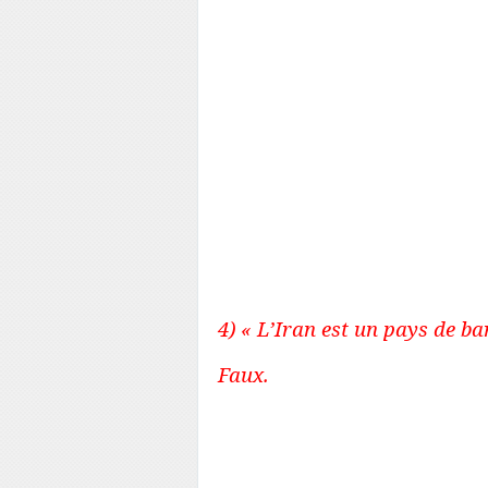
Révolution (avec l’idée que
tout contrôler). Dans ce 
civiques primaires inhére
vote, suffrage universel, édu
ainsi que les infrastructur
le rôle du président est f
partis est restreint aux 
religieux. Les libertés 
vestimentaire est imposé 
hommes.
4) « L’Iran est un pays de b
Faux.
L’Iran n’a attaqué aucun 
contre entouré de plus de 
Par contre, l’Iran interv