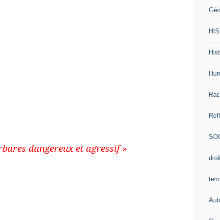
 l’Occident est le « Grand Satan » qui veut
Géo
nouveau système théocratique, les droits
nts à une démocratie perdurent (droit de
HI
cation, accès aux soins, libre circulation),
es de la république (parlement, sénat) mais
Hist
ortement réduit, de même que le choix des
partis religieux et à l’approbation des
Hum
individuelles sont réduites et un code
pour les femmes mais également pour les
Rac
Ref
SO
arbares dangereux et agressif »
dro
ter
pays depuis plus de 200 ans. Il est par
40 bases américaines et 1 base française.
Aut
ient régulièrement depuis 30 ans dans la