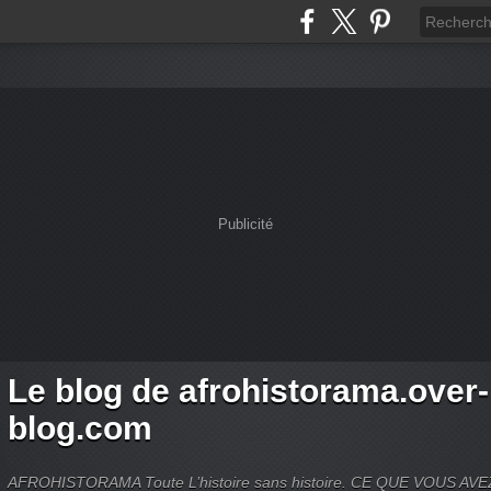
Publicité
Le blog de afrohistorama.over-
blog.com
AFROHISTORAMA Toute L’histoire sans histoire. CE QUE VOUS A