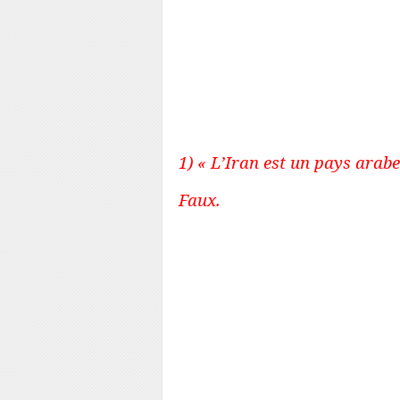
sujet de l’Iran qui s’a
population française depui
« entendu » par-ci par-là, 
répètent à longueur de 
esprits pour que vous détest
1) « L’Iran est un pays arabe
Faux.
C’est une idée bizarreme
d’Européens en général, q
Orient sont d’anciens pays 
Or, l’Iran, pays quatre foi
sept pays du globe non-Eu
Iran ou littéralement « t
l’empereur Reza Chah Pah
restait de territoires per
après que des équipes fr