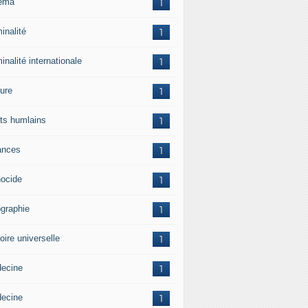
ema
1
inalité
1
inalité internationale
1
ture
1
its humlains
1
ances
1
ocide
1
graphie
1
oire universelle
1
ecine
1
ecine
1