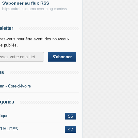
S'abonner au flux RSS
https://afrohistorama.over-blog.com/rss
letter
ez-vous pour être averti des nouveaux
es publiés.
es
um - Cote-d-Ivoire
gories
tique
55
TUALITES
42