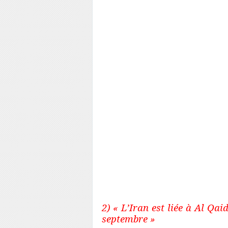
Persépolis et les vestiges d
auquel nous devons l’inv
cunéïforme et de l’écriture, 
une Nuits, l’irrigation pa
climatisations, les premi
découverte de l’alcool mé
grande partie de l’algèbr
appelées mathématiques «
armées modernes (inventé p
tard par les Romains), les
caviar, les tapis persans, 
(naissance de Zarathoustra,
le calendrier chrétien). En 
Persan, une langue indo-ar
partie la langue Français…
2) « L’Iran est liée à Al Qai
septembre »