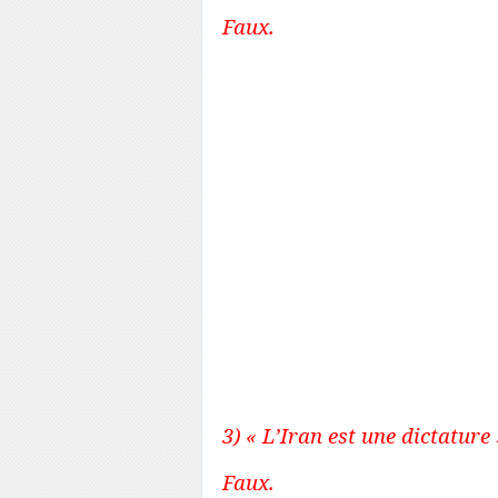
Faux.
Al Qaïda est un groupement
son origine en Arabie Sao
c’est-à-dire une idéologie
l’Islam aux antipodes de l
inspiré de la philosophoe 
descendant de l’Imam Al
Mahomet) qui défend une v
respect de la famille des 
continuité historique, d’où
Juifs et les Chrétiens). 
Salafisme sont l’ennemi ju
depuis l’avènement de l’Isl
3) « L’Iran est une dictature 
Faux.