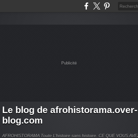
Publicité
Le blog de afrohistorama.over-
blog.com
AFROHISTORAMA Toute L’histoire sans histoire. CE QUE VOUS A