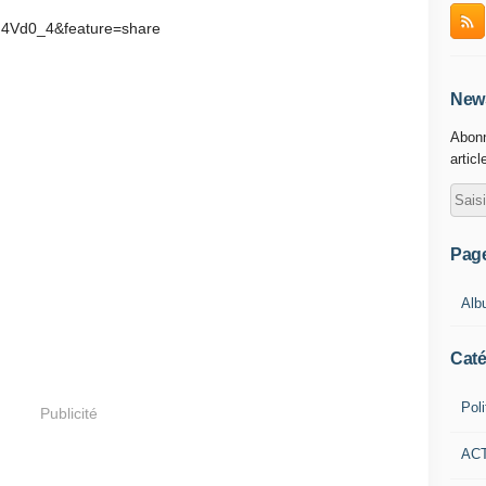
F4Vd0_4&feature=share
News
Abonn
articl
Pag
Alb
Caté
Poli
Publicité
AC