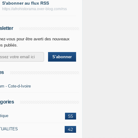
S'abonner au flux RSS
https://afrohistorama.over-blog.com/rss
letter
ez-vous pour être averti des nouveaux
es publiés.
es
um - Cote-d-Ivoire
gories
tique
55
TUALITES
42