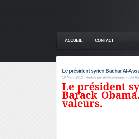
ACCUEIL
CONTACT
Le président syrien Bachar Al-Ass
19 Mars 2012
, Rédigé par afrohistorama, Toute l'hi
Le président s
Barack Obama.
valeurs.