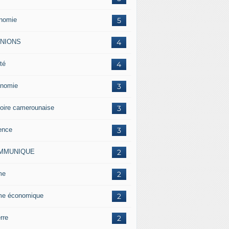
nomie
5
INIONS
4
té
4
nomie
3
toire camerounaise
3
ence
3
MMUNIQUE
2
me
2
me économique
2
rre
2