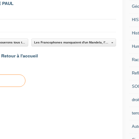
 PAUL
Géo
HI
Hist
Pourquoi les gouvernements impérialistes échouerons tous tôt ou tard. Par le révérend américain Jeremiah Wright.
Les Francophones manquaient d'un Mandela, l'Afrikaner Sarkozy vient de leur en offrir un...
Hum
Retour à l'accueil
Rac
Ref
SO
dro
ter
Aut