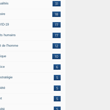
ualités
31
oire
18
ID-19
17
its humains
17
it de l'homme
12
tique
10
tice
6
stratégie
5
iété
5
rt
5
iété
5