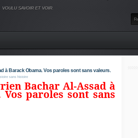
VOULU SAVOIR ET VOIR.
ad à Barack Obama. Vos paroles sont sans valeurs.
stoire sans histoire
yrien Bachar Al-Assad à
 Vos paroles sont sans