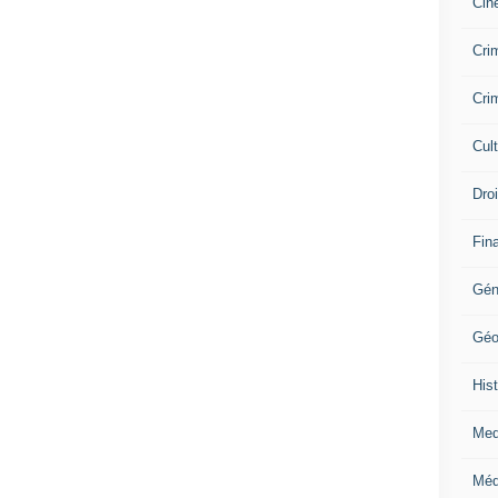
Cin
Crim
Crim
Cul
Dro
Fin
Gén
Géo
Hist
Med
Méd