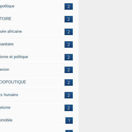
politique
2
STOIRE
2
oire africaine
2
anitaire
2
isme et politique
2
lexion
2
CIOPOLITIQUE
2
its humains
2
rorisme
2
omobile
1