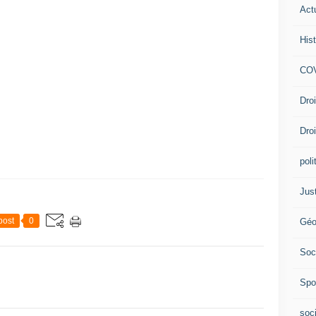
Act
Hist
COV
Dro
Dro
poli
Jus
post
0
Géo
Soc
Spo
soc