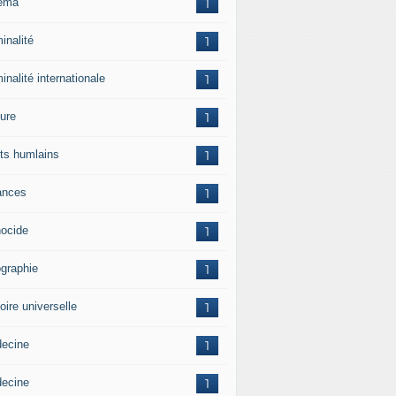
ema
1
inalité
1
inalité internationale
1
ture
1
its humlains
1
ances
1
ocide
1
graphie
1
oire universelle
1
ecine
1
ecine
1