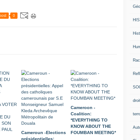
Géo
post
0
HI
Hist
Hum
Rac
Ref
SO
dro
Cameroon -
Coalition:
ter
*EVERYTHING TO
KNOW ABOUT THE
Aut
Cameroun -Elections
FOUMBAN MEETING*
présidentielles: