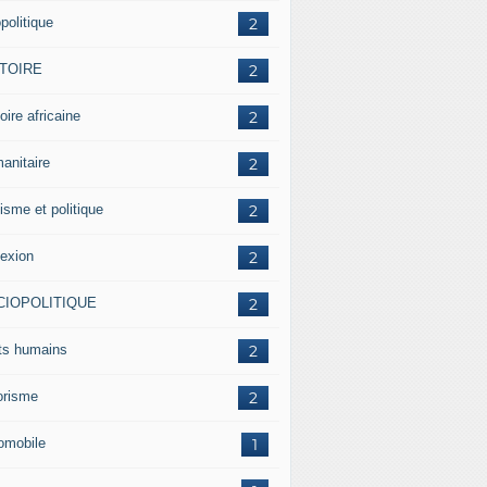
politique
2
STOIRE
2
oire africaine
2
anitaire
2
isme et politique
2
lexion
2
CIOPOLITIQUE
2
its humains
2
rorisme
2
omobile
1