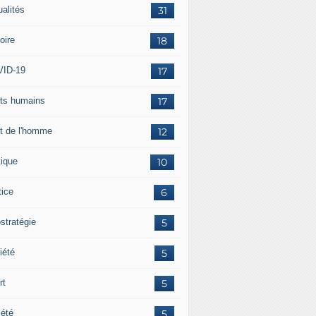
ualités
31
oire
18
ID-19
17
its humains
17
it de l'homme
12
tique
10
tice
6
stratégie
5
iété
5
rt
5
iété
5