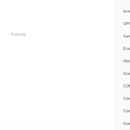
éco
OP
Publicité
San
Eco
His
Sci
CO
Cri
Cri
Gue