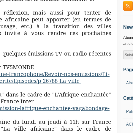
e réflexion, mais aussi pour tenter de
e africaine peut apporter (en termes de
'usage, etc.) à la transition des villes
News
s invite à vous rendre ces prochaines
Abonn
articl
 quelques émissions TV ou radio récentes
 sur TV5MONDE
Pag
ine-
francophone/Revoir-nos-
emissions/Et-
erite/
Episodes/p-26788-La-ville-
Alb
" dans le cadre de "L'Afrique enchantée"
Caté
 France Inter
mission-lafrique-enchantee-
vagabondage-
Poli
maine du lundi au jeudi à 11h sur France
AC
"La Ville africaine" dans le cadre de