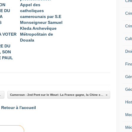
Cin
ION
Appel des
E DU
catholiques
Crim
A
camerounais par S.E
S
Monseigneur Samuel
Crim
Kleda Archevêque
A VOTER
Métropolitain de
Cul
Douala
E DU
Dro
, SON
 PAUL
Fin
Gén
Géo
t son nid en Europe.
Cameroun - 2nd Pont sur le Wouri: La France gagne, la Chine exécute, le Cameroun perd.
Hist
Retour à l'accueil
Med
Méd