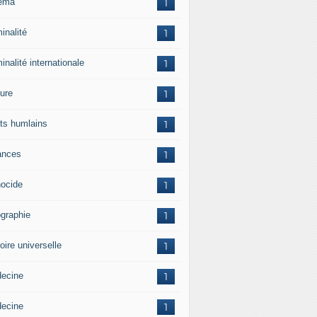
ema
1
inalité
1
inalité internationale
1
ture
1
its humlains
1
ances
1
ocide
1
graphie
1
oire universelle
1
ecine
1
ecine
1