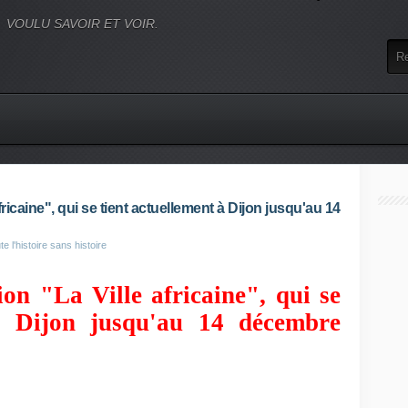
VOULU SAVOIR ET VOIR.
ricaine", qui se tient actuellement à Dijon jusqu'au 14
 l'histoire sans histoire
ion "La Ville africaine", qui se
 à Dijon jusqu'au 14 décembre