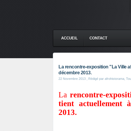
ACCUEIL
CONTACT
La rencontre-exposition "La Ville af
décembre 2013.
22 Novembre 2013
, Rédigé par afrohistorama, Toute
La
rencontre-exposit
tient actuellement
2013.