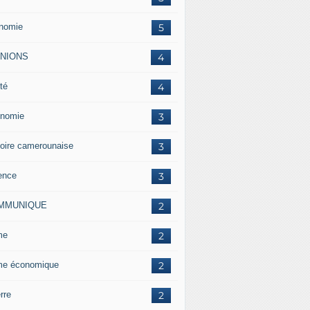
nomie
5
INIONS
4
té
4
nomie
3
toire camerounaise
3
ence
3
MMUNIQUE
2
me
2
me économique
2
rre
2