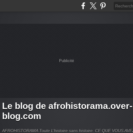
Publicité
Le blog de afrohistorama.over-
blog.com
AFROHISTORAMA Toute L’histoire sans histoire. CE QUE VOUS A