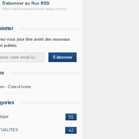
S'abonner au flux RSS
https://afrohistorama.over-blog.com/rss
letter
ez-vous pour être averti des nouveaux
es publiés.
es
um - Cote-d-Ivoire
gories
tique
55
TUALITES
42