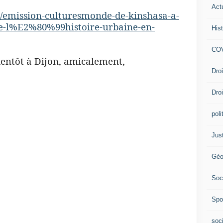
Act
/
emission-culturesmonde-de-
kinshasa-a-
-de-l%E2%80%
99histoire-urbaine-en-
Hist
COV
bientôt à Dijon, amicalement,
Dro
Dro
poli
Jus
Géo
Soc
Spo
soc