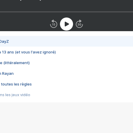
 DayZ
 a 13 ans (et vous l'avez ignoré)
e (littéralement)
im Rayan
 toutes les règles
s les jeux vidéo
us choquant de Rockstar ? - Le scandale BULLY
e plus moche de Steam
du RÊVE tourne au CAUCHEMAR