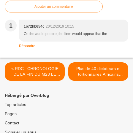
Ajouter un commentaire
1
1o72hb654c
20/12/2019 10:15
On the audio people, the item would appear that the:
Répondre
< RDC : CHRONOLOGIE
Plus de 40 dictateurs et
DE LA FIN DU M23 LE
tortionnaires Africains
BRAS ARMEE DES
attendus à Paris les 6 et 7
MULTINATIONALE DU
décembre pour un sommet
COLTAN ET DU DIAMANT.
sur QUOI ENCORE ? >
Hébergé par Overblog
Top articles
Pages
Contact
Signaler un abus