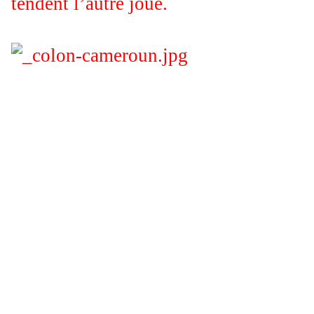
tendent l’autre joue.
Photo:Colons français au
Cameroun (Afrique)
Une lecture postcoloniale est pertinente
pour rendre compte de la situation des
immigrés et de leurs descendants en Occident
Note de la rédaction:
Depuis les temps immémoriaux, beaucoup
d'Européens se considéraient comme une «
race supérieure » à laquelle incombait le
devoir de diriger le monde et de dominer les «
races inférieures ».
Cette vision raciale du monde a été la