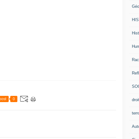
Géo
HI
Hist
Hum
Rac
Ref
SO
post
0
dro
ter
Aut