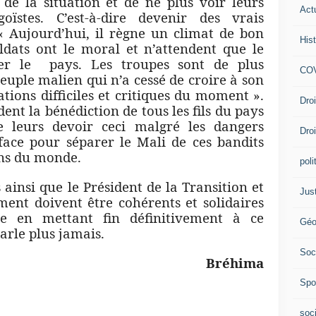
de la situation et de ne plus voir leurs
Act
oïstes. C’est-à-dire devenir des vrais
 « Aujourd’hui, il règne un climat de bon
Hist
ldats ont le moral et n’attendent que le
r le pays. Les troupes sont de plus
COV
euple malien qui n’a cessé de croire à son
tions difficiles et critiques du moment ».
Dro
ent la bénédiction de tous les fils du pays
e leurs devoir ceci malgré les dangers
Dro
 face pour séparer le Mali de ces bandits
ins du monde.
poli
 ainsi que le Président de la Transition et
Jus
nt doivent être cohérents et solidaires
e en mettant fin définitivement à ce
Géo
arle plus jamais.
Soc
éhima
Spo
soc