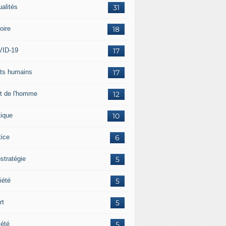
ualités
31
oire
18
ID-19
17
its humains
17
it de l'homme
12
tique
10
tice
6
stratégie
5
iété
5
rt
5
iété
5