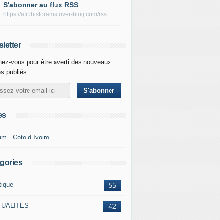
S'abonner au flux RSS
https://afrohistorama.over-blog.com/rss
letter
ez-vous pour être averti des nouveaux
es publiés.
es
um - Cote-d-Ivoire
gories
tique
55
TUALITES
42