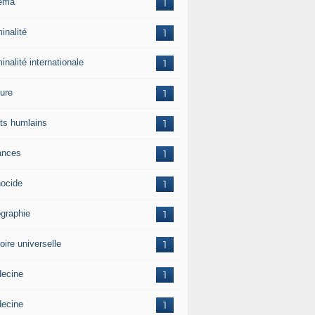
ema
1
inalité
1
inalité internationale
1
ture
1
its humlains
1
ances
1
ocide
1
graphie
1
oire universelle
1
ecine
1
ecine
1