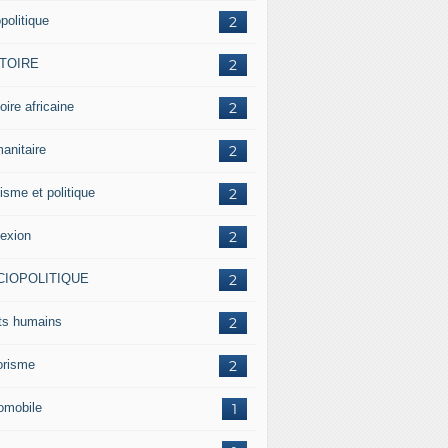
politique
2
STOIRE
2
oire africaine
2
anitaire
2
isme et politique
2
lexion
2
CIOPOLITIQUE
2
its humains
2
rorisme
2
omobile
1