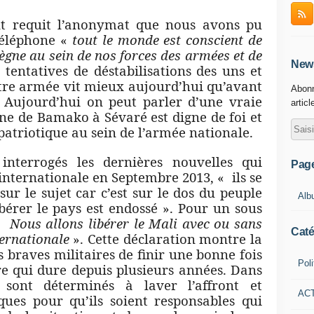
ont requit l’anonymat que nous avons pu
téléphone «
tout le monde est conscient de
règne au sein de nos forces des armées et de
News
tentatives de déstabilisations des uns et
otre armée vit mieux aujourd’hui qu’avant
Abonn
. Aujourd’hui on peut parler d’une vraie
articl
ne de Bamako à Sévaré est digne de foi et
patriotique au sein de l’armée nationale.
 interrogés les dernières nouvelles qui
Pag
internationale en Septembre 2013, « ils se
sur le sujet car c’est sur le dos du peuple
Alb
bérer le pays est endossé ». Pour un sous
 Nous allons libérer le Mali avec ou sans
Caté
ernationale
». Cette déclaration montre la
s braves militaires de finir une bonne fois
Poli
re qui dure depuis plusieurs années. Dans
s sont déterminés à laver l’affront et
AC
iques pour qu’ils soient responsables qui