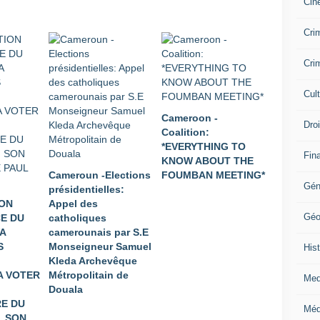
Cin
Crim
Crim
Cul
Cameroon -
Dro
Coalition:
*EVERYTHING TO
Fin
KNOW ABOUT THE
Cameroun -Elections
FOUMBAN MEETING*
Gén
présidentielles:
ION
Appel des
Géo
E DU
catholiques
A
camerounais par S.E
S
Monseigneur Samuel
Hist
Kleda Archevêque
A VOTER
Métropolitain de
Med
Douala
E DU
Méd
, SON