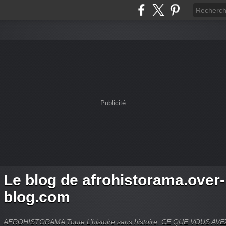
Publicité
Le blog de afrohistorama.over-
blog.com
AFROHISTORAMA Toute L’histoire sans histoire. CE QUE VOUS A