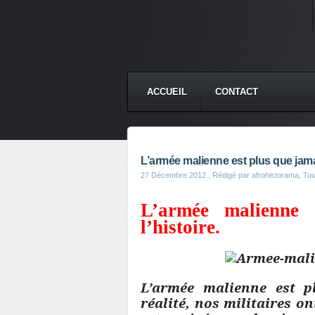
ACCUEIL
CONTACT
L’armée malienne est plus que jamais
27 Décembre 2012
, Rédigé par afrohistorama, Toute
L’armée malienne 
l’histoire.
L’armée malienne est pl
réalité, nos militaires o