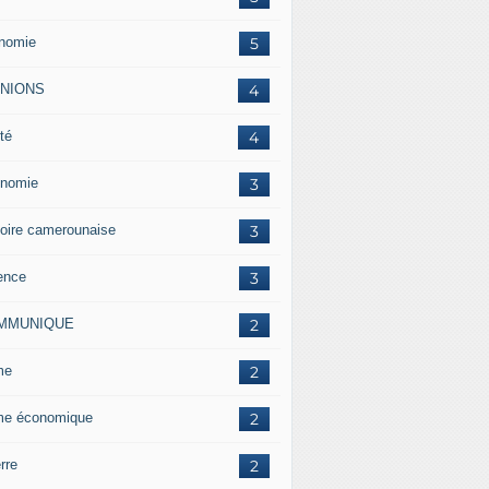
nomie
5
INIONS
4
té
4
nomie
3
toire camerounaise
3
ence
3
MMUNIQUE
2
me
2
me économique
2
rre
2