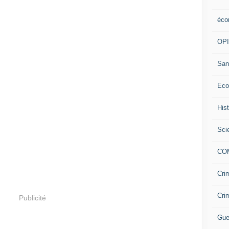
éco
OP
San
Eco
His
Sci
CO
Cri
Cri
Publicité
Gue