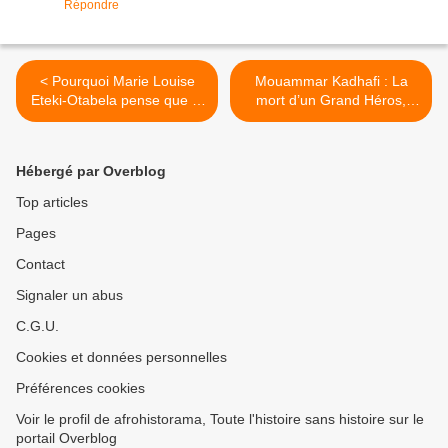
Répondre
< Pourquoi Marie Louise
Mouammar Kadhafi : La
Eteki-Otabela pense que le
mort d’un Grand Héros,
Cameroun a besoin d'une
assassiné pour avoir voulu
femme comme elle?
défendre son pays contre
tous les prédateurs
Hébergé par Overblog
assoiffés de pétrole. >
Top articles
Pages
Contact
Signaler un abus
C.G.U.
Cookies et données personnelles
Préférences cookies
Voir le profil de afrohistorama, Toute l'histoire sans histoire sur le
portail Overblog