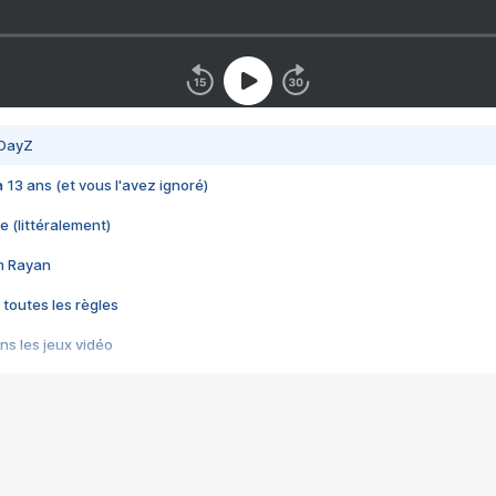
 DayZ
 a 13 ans (et vous l'avez ignoré)
e (littéralement)
im Rayan
 toutes les règles
s les jeux vidéo
us choquant de Rockstar ? - Le scandale BULLY
e plus moche de Steam
du RÊVE tourne au CAUCHEMAR