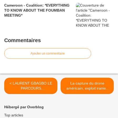
Cameroon - Coalition: *EVERYTHING
TO KNOW ABOUT THE FOUMBAN
MEETING*
Commentaires
Ajouter un commentaire
< LAURENT GBAGBO LE
La capture du drone
PARCOURS
américain, exploit iranien
EXTRAORDINAIRE D'UN
intelligent ou simple panne
ENFANT DU
>
PEUPLE.SÉRIE
Hébergé par Overblog
EXCEPTIONNELLE.
Top articles