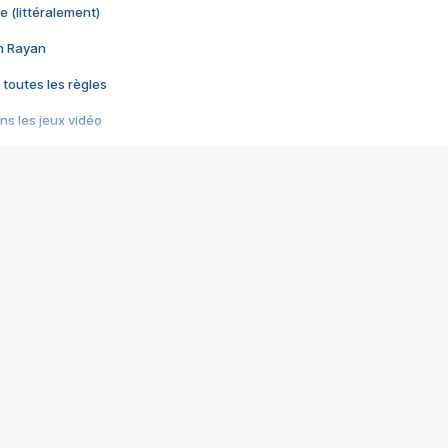
e (littéralement)
im Rayan
 toutes les règles
s les jeux vidéo
us choquant de Rockstar ? - Le scandale BULLY
e plus moche de Steam
du RÊVE tourne au CAUCHEMAR
pendant 8 heures
it… à tort
umiliés par un jeu vidéo
ire - Final Fantasy 8
ti un empire - Age of Empires
story DOFUS