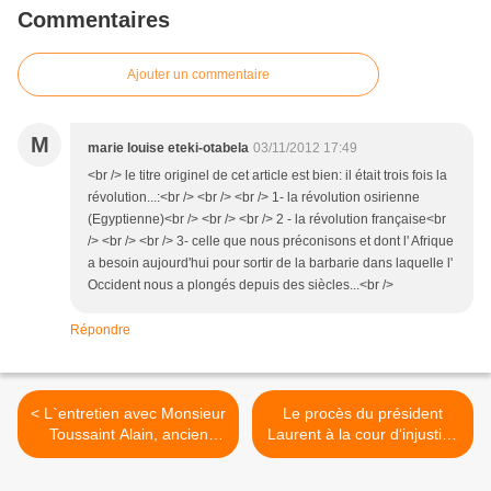
Commentaires
Ajouter un commentaire
M
marie louise eteki-otabela
03/11/2012 17:49
<br /> le titre originel de cet article est bien: il était trois fois la
révolution...:<br /> <br /> <br /> 1- la révolution osirienne
(Egyptienne)<br /> <br /> <br /> 2 - la révolution française<br
/> <br /> <br /> 3- celle que nous préconisons et dont l' Afrique
a besoin aujourd'hui pour sortir de la barbarie dans laquelle l'
Occident nous a plongés depuis des siècles...<br />
Répondre
< L`entretien avec Monsieur
Le procès du président
Toussaint Alain, ancien
Laurent à la cour d‘injustice
conseiller et ex-porte parole
internationale. >
du président de la Côte