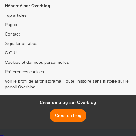
d’Ivoire, Laurent Gbagbo
Hébergé par Overblog
(président de 2000 à 2011).
Top articles
Pages
Contact
Signaler un abus
C.G.U.
Cookies et données personnelles
Préférences cookies
Voir le profil de afrohistorama, Toute l'histoire sans histoire sur le
portail Overblog
Créer un blog sur Overblog
Créer un blog