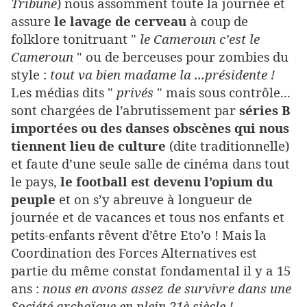
Tribune
) nous assomment toute la journée et
assure
le lavage de cerveau
à coup de
folklore tonitruant "
le Cameroun c’est le
Cameroun
" ou de berceuses pour zombies du
style :
tout va bien madame la ...présidente !
Les médias dits "
privés
" mais sous contrôle...
sont chargées de l’abrutissement par
séries B
importées ou des danses obscènes qui nous
tiennent lieu de culture
(dite traditionnelle)
et faute d’une seule salle de cinéma dans tout
le pays,
le football est devenu l’opium du
peuple
et on s’y abreuve à longueur de
journée et de vacances et tous nos enfants et
petits-enfants rêvent d’être Eto’o ! Mais la
Coordination des Forces Alternatives est
partie du même constat fondamental il y a 15
ans :
nous en avons assez de survivre dans une
Société archaïque en plein 21è siècle !