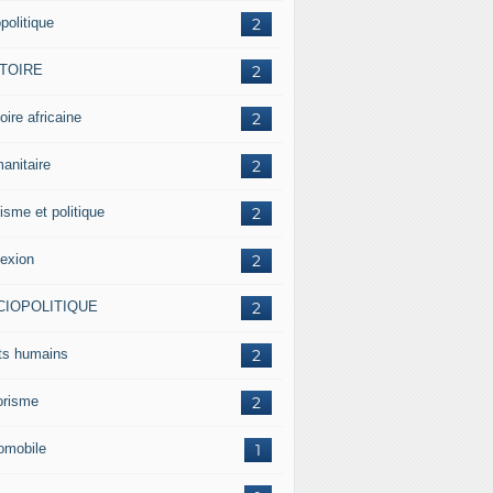
politique
2
STOIRE
2
oire africaine
2
anitaire
2
isme et politique
2
lexion
2
CIOPOLITIQUE
2
its humains
2
rorisme
2
omobile
1