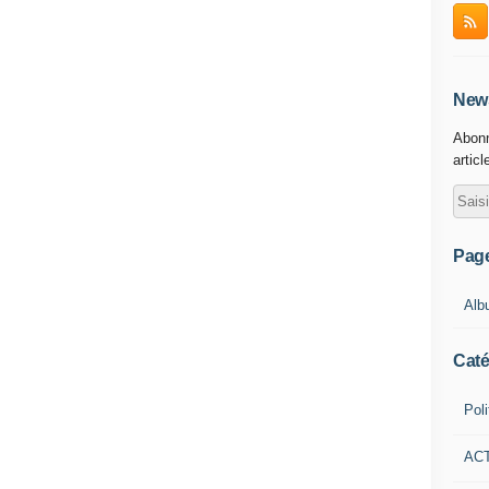
. Aujourd’hui, il s’agit de lapidation à mort.
de Tessalit et la région de Kidal, au nord-est du
es villes tombées sous les bombardements des
News
utions sommaires des militaires maliens par les
ine.
Abonn
articl
 24 janvier 2012, date à laquelle AQMI et Ansar
yables conditions, plus d’une centaine de soldats
rès l’épuisement de leurs munitions. Aujourd’hui,
s islamistes est tout simplement un champ
Pag
Alb
ôlée par le groupe armé islamiste Ansar Dine
d’Aqmi dont plusieurs membres se trouvent aussi
Caté
Poli
ions administratives du nord du Mali (Tombouctou,
 plus de la moitié du territoire du Mali, sont
AC
s depuis fin mars. Ils en ont évincé totalement la
ent national pour la libération de l'Azawad