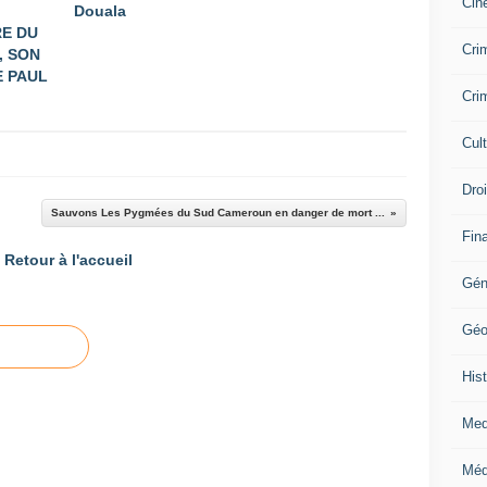
Cin
Douala
E DU
Crim
, SON
 PAUL
Crim
Cul
Dro
Sauvons Les Pygmées du Sud Cameroun en danger de mort ...
Fin
Retour à l'accueil
Gén
Géo
Hist
Med
Méd