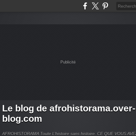
Publicité
Le blog de afrohistorama.over-
blog.com
AFROHISTORAMA Toute L’histoire sans histoire. CE QUE VOUS A