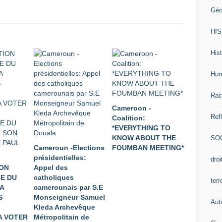
Géo
HI
Hist
Hum
Rac
Cameroon -
Ref
Coalition:
*EVERYTHING TO
KNOW ABOUT THE
SO
Cameroun -Elections
FOUMBAN MEETING*
présidentielles:
dro
ION
Appel des
E DU
catholiques
ter
A
camerounais par S.E
S
Monseigneur Samuel
Aut
Kleda Archevêque
A VOTER
Métropolitain de