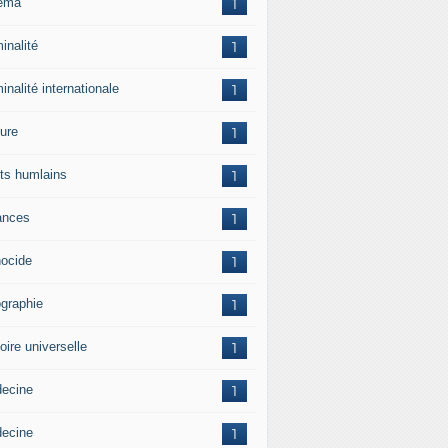
ema
1
inalité
1
inalité internationale
1
ture
1
its humlains
1
ances
1
ocide
1
graphie
1
oire universelle
1
ecine
1
ecine
1