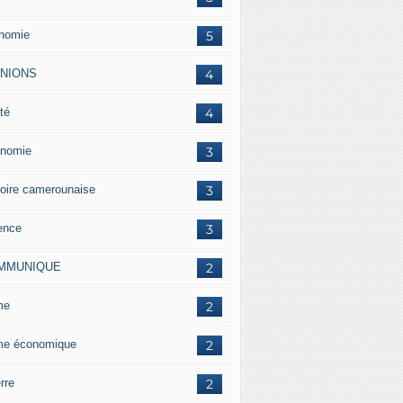
nomie
5
INIONS
4
té
4
nomie
3
toire camerounaise
3
ence
3
MMUNIQUE
2
me
2
me économique
2
rre
2