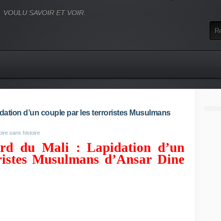
VOULU SAVOIR ET VOIR.
idation d’un couple par les terroristes Musulmans
oire sans histoire
rd du Mali : Lapidation d’un
oristes Musulmans d’Ansar Dine
més ou Aqmi et ses alliés s’adonnent librement à