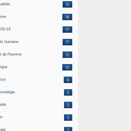
ualités
31
oire
18
ID-19
17
its humains
17
it de l'homme
12
tique
10
tice
6
stratégie
5
iété
5
rt
5
iété
5