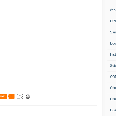
éco
OP
San
Eco
His
Sci
CO
Cri
post
0
Cri
Gue