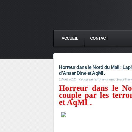
ACCUEIL
CONTACT
Horreur dans le Nord du Mali : Lap
d’Ansar Dine et AqMI .
1 Août 2012
, Rédigé par afrohistorama, Toute l'hist
Horreur dans le No
couple par les terr
et AqMI .
Au nord Mali, les islamistes ar