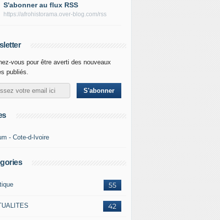
S'abonner au flux RSS
https://afrohistorama.over-blog.com/rss
letter
ez-vous pour être averti des nouveaux
es publiés.
es
um - Cote-d-Ivoire
gories
tique
55
TUALITES
42