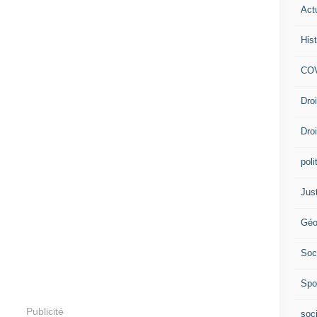
Act
nsive avec eux en janvier. Leur objectif est
) à tout le pays.
Hist
COV
Dro
Dro
poli
Jus
Géo
Soc
Spo
Publicité
soc