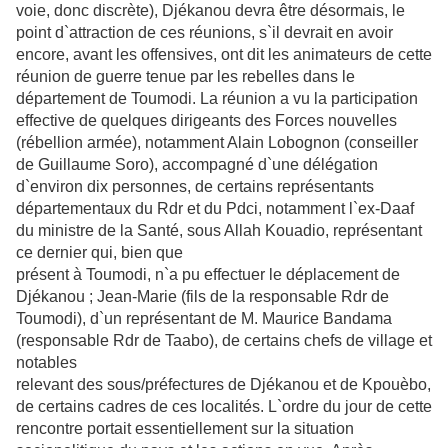
voie, donc discrète),
Djékanou devra être désormais, le
point d`attraction de ces réunions, s`il devrait en avoir
encore, avant les offensives, ont dit les animateurs de cette
réunion de guerre tenue par les rebelles dans le
département de Toumodi. La réunion a vu la participation
effective de quelques dirigeants des Forces nouvelles
(rébellion armée), notamment Alain Lobognon (conseiller
de Guillaume Soro), accompagné d`une délégation
d`environ dix personnes, de certains
représentants
départementaux du Rdr et du Pdci, notamment l`ex-Daaf
du
ministre de la Santé, sous Allah Kouadio, représentant
ce dernier qui, bien que
présent à Toumodi, n`a pu effectuer le déplacement de
Djékanou ; Jean-Marie
(fils de la responsable Rdr de
Toumodi), d`un représentant de M. Maurice
Bandama
(responsable Rdr de Taabo), de certains chefs de village et
notables
relevant des sous/préfectures de Djékanou et de Kpouèbo,
de certains cadres
de ces localités. L`ordre du jour de cette
rencontre portait essentiellement sur la situation