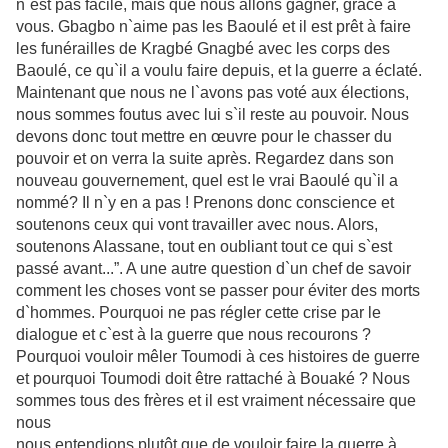
n`est pas facile, mais que nous allons gagner, grâce à
vous. Gbagbo n`aime pas
les Baoulé et il est prêt à faire
les funérailles de Kragbé Gnagbé avec les corps des
Baoulé, ce qu`il a voulu faire depuis, et la guerre a éclaté.
Maintenant que nous ne l`avons pas voté aux élections,
nous sommes foutus
avec lui s`il reste au pouvoir. Nous
devons donc tout mettre en œuvre pour le
chasser du
pouvoir et on verra la suite après. Regardez dans son
nouveau
gouvernement, quel est le vrai Baoulé qu`il a
nommé? Il n`y en a pas ! Prenons
donc conscience et
soutenons ceux qui vont travailler avec nous. Alors,
soutenons Alassane, tout en oubliant tout ce qui s`est
passé avant...”.
A une autre question d`un chef de savoir
comment les choses vont se passer
pour éviter des morts
d`hommes. Pourquoi ne pas régler cette crise par le
dialogue et c`est à la guerre que nous recourons ?
Pourquoi vouloir mêler
Toumodi à ces histoires de guerre
et pourquoi Toumodi doit être rattaché à
Bouaké ? Nous
sommes tous des frères et il est vraiment nécessaire que
nous
nous entendions plutôt que de vouloir faire la guerre à