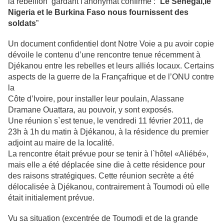
la rébellion
gardant l'anonymat
confirme : “
Le Sénégal,le
Nigeria et le Burkina Faso nous fournissent des
soldats
”
Un document confidentiel dont Notre Voie a pu avoir copie
dévoile le contenu
d’une rencontre tenue récemment à
Djékanou entre les rebelles et leurs alliés
locaux. Certains
aspects de la guerre de la Françafrique et de l’ONU contre
la
Côte d’Ivoire, pour installer leur poulain, Alassane
Dramane Ouattara, au
pouvoir, y sont exposés.
Une réunion s`est tenue, le vendredi 11 février 2011, de
23h à 1h du matin à
Djékanou, à la résidence du premier
adjoint au maire de la localité.
La rencontre était prévue pour se tenir à l`hôtel «Aliébé»,
mais elle a été
déplacée sine die à cette résidence pour
des raisons stratégiques.
Cette réunion secrète a été
délocalisée à Djékanou, contrairement à Toumodi où
elle
était initialement prévue.
Vu sa situation (excentrée de Toumodi et de la grande