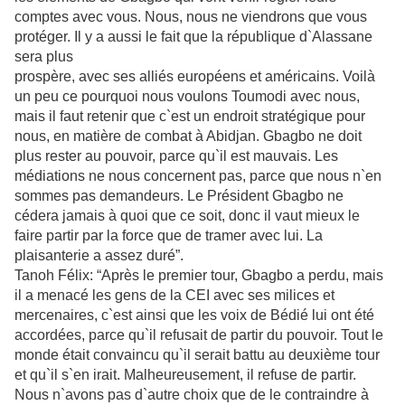
comptes avec vous. Nous, nous ne viendrons
que vous
protéger. Il y a aussi le fait que la république d`Alassane
sera plus
prospère, avec ses alliés européens et américains. Voilà
un peu ce pourquoi
nous voulons Toumodi avec nous,
mais il faut retenir que c`est un endroit
stratégique pour
nous, en matière de combat à Abidjan. Gbagbo ne doit
plus
rester au pouvoir, parce qu`il est mauvais. Les
médiations ne nous concernent
pas, parce que nous n`en
sommes pas demandeurs. Le Président Gbagbo ne
cédera jamais à quoi que ce soit, donc il vaut mieux le
faire partir par la force que de tramer avec lui. La
plaisanterie a assez duré”.
Tanoh Félix: “Après le premier tour, Gbagbo a perdu, mais
il a menacé les gens
de la CEI avec ses milices et
mercenaires, c`est ainsi que les voix de Bédié lui
ont été
accordées, parce qu`il refusait de partir du pouvoir. Tout le
monde était convaincu qu`il serait battu au deuxième tour
et qu`il s`en irait. Malheureusement, il refuse de partir.
Nous n`avons pas d`autre choix que de le contraindre à