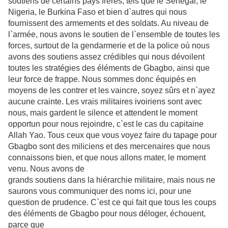
soutiens de
certains pays frères, tels que le Sénégal, le
Nigeria, le Burkina Faso et bien
d`autres qui nous
fournissent des armements et des soldats. Au niveau de
l`armée, nous avons le soutien de l`ensemble de toutes les
forces, surtout de la
gendarmerie et de la police où nous
avons des soutiens assez crédibles qui
nous dévoilent
toutes les stratégies des éléments de Gbagbo, ainsi que
leur
force de frappe. Nous sommes donc équipés en
moyens de les contrer et les
vaincre, soyez sûrs et n`ayez
aucune crainte. Les vrais militaires ivoiriens sont avec
nous, mais gardent le silence et attendent le moment
opportun pour nous rejoindre, c`est le cas du capitaine
Allah Yao. Tous ceux que vous voyez faire du tapage pour
Gbagbo sont des miliciens et des mercenaires que nous
connaissons bien, et que nous allons mater, le moment
venu. Nous avons de
grands soutiens dans la hiérarchie militaire, mais nous ne
saurons vous
communiquer des noms ici, pour une
question de prudence. C`est ce qui fait que
tous les coups
des éléments de Gbagbo pour nous déloger, échouent,
parce que