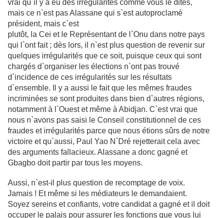
vrai qu`il y a eu des irrégularités comme vous le
dites,
mais ce n`est pas Alassane qui s`est autoproclamé
président, mais c`est
plutôt, la Cei et le Représentant de l`Onu dans notre pays
qui l`ont fait ; dès lors, il n`est plus question de revenir sur
quelques irrégularités que ce soit, puisque ceux qui sont
chargés d`organiser les élections n`ont pas trouvé
d`incidence de ces irrégularités sur les résultats
d`ensemble. Il y a aussi le fait que les mêmes fraudes
incriminées se sont produites dans bien d`autres régions,
notamment à l`Ouest et même à Abidjan. C`est vrai que
nous n`avons pas saisi le Conseil constitutionnel de ces
fraudes et irrégularités parce que nous étions sûrs de notre
victoire et qu`aussi, Paul Yao N`Dré rejetterait cela avec
des arguments fallacieux. Alassane a donc gagné et
Gbagbo doit partir par tous les moyens.
Aussi, n`est-il plus question de recomptage de voix.
Jamais ! Et même si les
médiateurs le demandaient.
Soyez sereins et confiants, votre candidat a gagné
et il doit
occuper le palais pour assurer les fonctions que vous lui