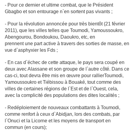
- Pour ce dernier et ultime combat, que le Président
Gbagbo et son entourage
n`en sortent pas vivants ;
- Pour la révolution annoncée pour très bientôt (21 février
2011), que les villes telles que Toumodi, Yamoussoukro,
Abengourou, Bondoukou, Daoukro, etc, en
prennent une part active à travers des sorties de masse, en
vue d`asphyxier les
Fds ;
- En cas d`échec de cette attaque, le pays sera coupé en
deux avec Alassane et
son groupe de l`autre côté. Dans ce
cas-ci, tout devra être mis en œuvre pour
rallierToumodi,
Yamoussoukro et Tiébissou à Bouaké, tout comme des
villes de
certaines régions de l`Est et de l`Ouest, cela,
avec la complicité des populations des dites localités ;
- Redéploiement de nouveaux combattants à Toumodi,
comme renfort à ceux
d`Abidjan, lors des combats, par
l`Onuci et la Licorne et les moyens de transport en
commun (en cours);