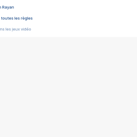
im Rayan
 toutes les règles
s les jeux vidéo
us choquant de Rockstar ? - Le scandale BULLY
e plus moche de Steam
du RÊVE tourne au CAUCHEMAR
pendant 8 heures
it… à tort
umiliés par un jeu vidéo
ire - Final Fantasy 8
ti un empire - Age of Empires
story DOFUS