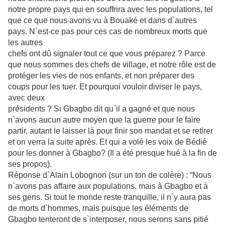
notre propre pays qui en
souffrira avec les populations, tel
que ce que nous avons vu à Bouaké et dans
d`autres
pays. N`est-ce pas pour ces cas de nombreux morts que
les autres
chefs ont dû signaler tout ce que vous préparez ? Parce
que nous sommes des
chefs de village, et notre rôle est de
protéger les vies de nos enfants, et non
préparer des
coups pour les tuer. Et pourquoi vouloir diviser le pays,
avec deux
présidents ? Si Gbagbo dit qu`il a gagné et que nous
n`avons aucun autre moyen
que la guerre pour le faire
partir, autant le laisser là pour finir son mandat et se retirer
et on verra la suite après. Et qui a volé les voix de Bédié
pour les donner à Gbagbo? (Il a été presque hué à la fin de
ses propos).
Réponse d`Alain Lobognon (sur un ton de colère) : “Nous
n`avons pas affaire aux
populations, mais à Gbagbo et à
ses gens. Si tout le monde reste tranquille, il n`y aura pas
de morts d`hommes, mais puisque les éléments de
Gbagbo tenteront
de s`interposer, nous serons sans pitié