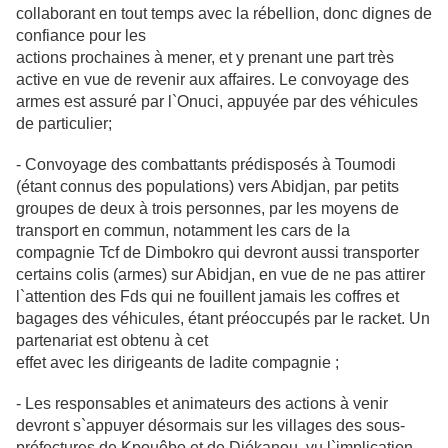
collaborant en tout temps avec la rébellion, donc dignes de
confiance pour les
actions prochaines à mener, et y prenant une part très
active en vue de revenir
aux affaires. Le convoyage des
armes est assuré par l`Onuci, appuyée par des
véhicules
de particulier;
- Convoyage des combattants prédisposés à Toumodi
(étant connus des populations) vers Abidjan, par petits
groupes de deux à trois personnes, par les moyens de
transport en commun, notamment les cars de la
compagnie Tcf de Dimbokro qui devront aussi transporter
certains colis (armes) sur Abidjan, en vue de ne pas attirer
l`attention des Fds qui ne fouillent jamais les coffres et
bagages
des véhicules, étant préoccupés par le racket. Un
partenariat est obtenu à cet
effet avec les dirigeants de ladite compagnie ;
- Les responsables et animateurs des actions à venir
devront s`appuyer
désormais sur les villages des sous-
préfectures de Kpouêbo et de Djékanou, vu
l`implication