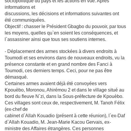
sociopolitique du pays et les actions en vue. Après
informations et
discussions, les décisions et informations suivantes ont
été communiquées.
Objectif : chasser le Président Gbagbo du pouvoir, par tous
les moyens, quelles
qu`en soient les conséquences, et
l`assassiner ainsi que tous ses soutiens
internes.
- Déplacement des armes stockées à divers endroits à
Toumodi et ses environs
dans de nouveaux endroits, vu la
présence constante et en grand nombre des
Fanci à
Toumodi, ces derniers temps. Ceci, pour ne pas être
démasqué.
Certaines armes avaient déjà été convoyées vers
Kpouèbo, Moronou, Ahirémou
2 et dans le village situé au
bord du fleuve N`zi, dans la Sous-préfecture de
Kpouèbo.
Ces villages sont ceux de, respectivement, M. Tanoh Félix
(ex-chef de
cabinet d`Allah Kouadio (présent à cette réunion), l`ex-Daf
d`Allah Kouadio, M.
Jean-Marie Kacou Gervais, ex-
ministre des Affaires étrangères. Ces personnes