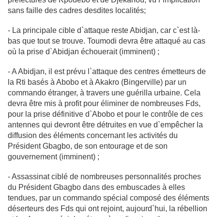
sans faille des cadres desdites localités;
- La principale cible d`attaque reste Abidjan, car c`est là-
bas que tout se trouve. Toumodi devra être attaqué au cas
où la prise d`Abidjan échouerait (imminent) ;
- A Abidjan, il est prévu l`attaque des centres émetteurs de
la Rti basés à Abobo et à Akakro (Bingerville) par un
commando étranger, à travers une guérilla
urbaine. Cela
devra être mis à profit pour éliminer de nombreuses Fds,
pour la
prise définitive d`Abobo et pour le contrôle de ces
antennes qui devront être
détruites en vue d`empêcher la
diffusion des éléments concernant les activités
du
Président Gbagbo, de son entourage et de son
gouvernement (imminent) ;
- Assassinat ciblé de nombreuses personnalités proches
du Président Gbagbo
dans des embuscades à elles
tendues, par un commando spécial composé des
éléments
déserteurs des Fds qui ont rejoint, aujourd`hui, la rébellion