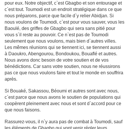
pour eux. Notre objectif, c`est Gbagbo et son entourage et
c`est tout. Toumodi est un endroit stratégique dans ce que
nous préparons, parce que facile d`y relier Abidjan. Si
nous voulons de Toumodi,
c`est pour vous sauver, vous les
Baoulé, des griffes de Gbagbo qui sera sans
pitié pour
vous s`il reste au pouvoir. Ce n`est pas de Toumodi
seulement que
nous voulons, mais bien d`autres villes.
Les mêmes réunions qui se tiennent ici,
se tiennent aussi
à Daoukro, Abengourou, Bondoukou, Bouaflé et autres.
Nous
avons donc besoin de votre soutien et de vos
bénédictions. Car sans votre
soutien, nous ne réussirons
pas ce que nous voulons faire et tout le monde en
souffrira
après.
Si Bouaké, Sakassou, Béoumi et autres sont avec nous,
c`est parce que nous
avons le soutien de populations qui
coopèrent pleinement avec nous et sont
d`accord pour ce
que nous faisons.
Rassurez-vous, il n`y aura pas de combat à Toumodi, sauf
les éléments de
Gbagbo qui vont venir régler leurs