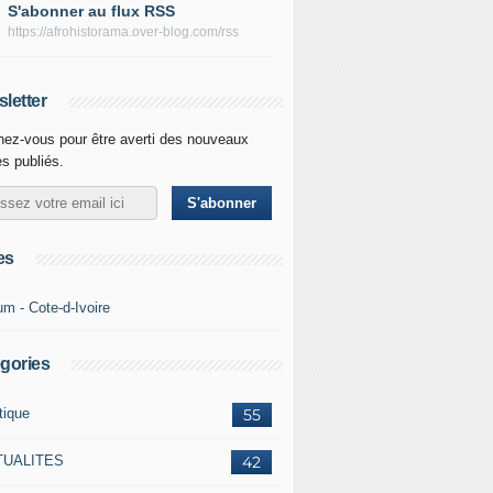
S'abonner au flux RSS
https://afrohistorama.over-blog.com/rss
letter
ez-vous pour être averti des nouveaux
es publiés.
es
um - Cote-d-Ivoire
gories
tique
55
TUALITES
42