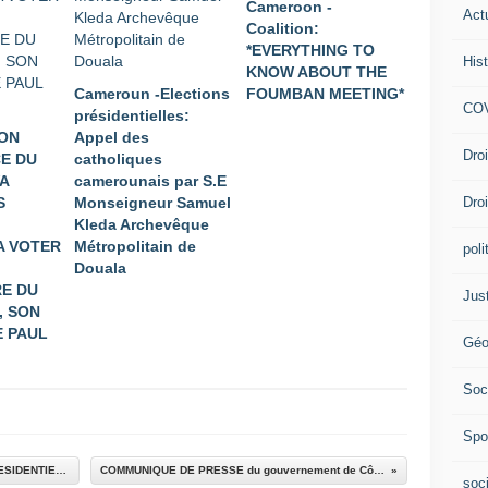
Cameroon -
Act
Coalition:
*EVERYTHING TO
Hist
KNOW ABOUT THE
Cameroun -Elections
FOUMBAN MEETING*
COV
présidentielles:
ION
Appel des
Dro
E DU
catholiques
A
camerounais par S.E
Dro
S
Monseigneur Samuel
Kleda Archevêque
A VOTER
Métropolitain de
poli
Douala
E DU
Jus
, SON
 PAUL
Géo
Soc
Spo
VIDEO DES BOMBARDEMENTS DU PALAIS PRESIDENTIEL IVOIRIEN
COMMUNIQUE DE PRESSE du gouvernement de Côte d’Ivoire
soc