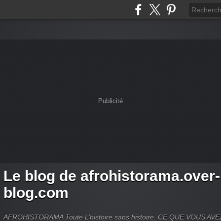
Publicité
Le blog de afrohistorama.over-
blog.com
AFROHISTORAMA Toute L’histoire sans histoire. CE QUE VOUS A