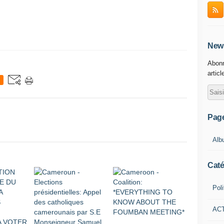
News
Abonn
articl
Pag
Alb
Caté
Poli
AC