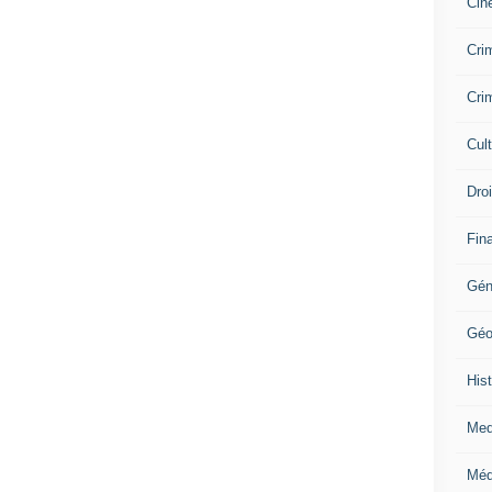
Cin
Crim
Crim
Cul
Dro
Fin
Gén
Géo
Hist
Med
Méd