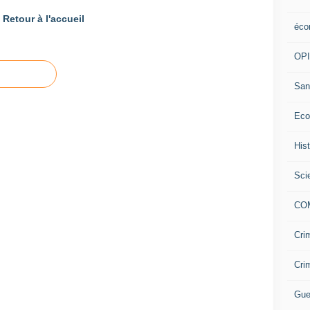
Retour à l'accueil
éco
OP
San
Eco
His
Sci
CO
Cri
Cri
Gue