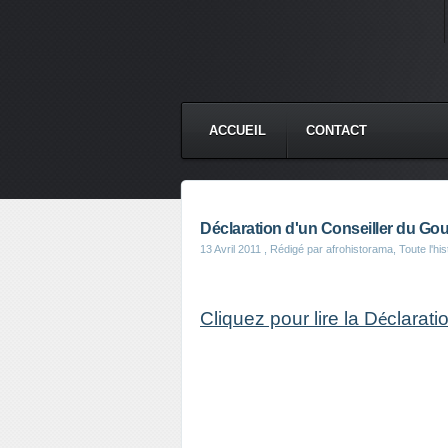
ACCUEIL
CONTACT
Déclaration d'un Conseiller du Gou
13 Avril 2011
, Rédigé par afrohistorama, Toute l'his
Cliquez pour lire la D
clarati
é