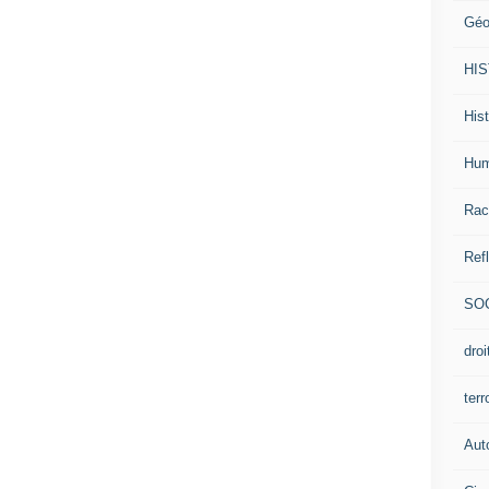
Géo
HI
Hist
Hum
Rac
Ref
SO
dro
ter
Aut