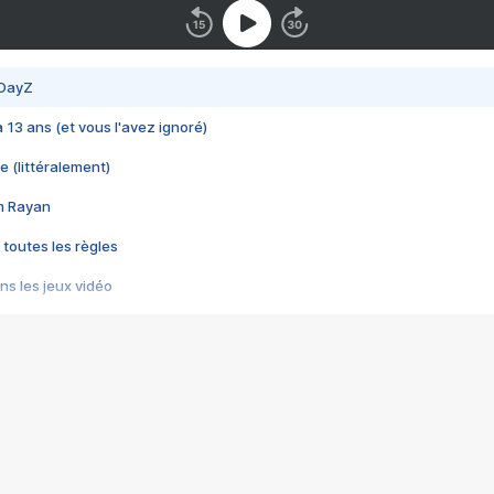
 DayZ
 a 13 ans (et vous l'avez ignoré)
e (littéralement)
im Rayan
 toutes les règles
s les jeux vidéo
us choquant de Rockstar ? - Le scandale BULLY
e plus moche de Steam
du RÊVE tourne au CAUCHEMAR
pendant 8 heures
it… à tort