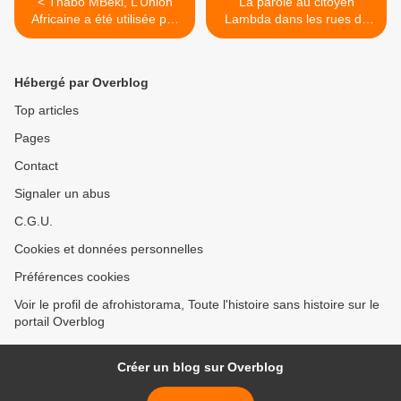
< Thabo MBeki, L’Union
La parole au citoyen
Africaine a été utilisée par
Lambda dans les rues de
les grandes puissances
Paris sur la situation en
contre la Cote d’Ivoire.
Cote d’Ivoire. >
Hébergé par Overblog
Top articles
Pages
Contact
Signaler un abus
C.G.U.
Cookies et données personnelles
Préférences cookies
Voir le profil de afrohistorama, Toute l'histoire sans histoire sur le
portail Overblog
Créer un blog sur Overblog