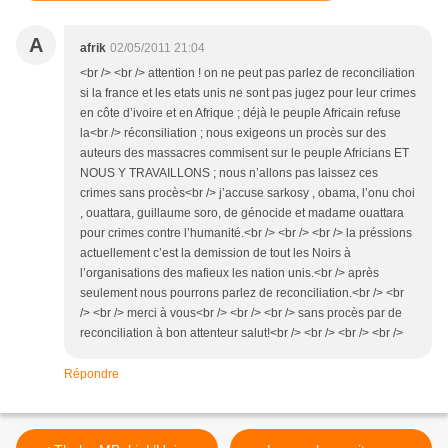
A
afrik
02/05/2011 21:04
<br /> <br /> attention ! on ne peut pas parlez de reconciliation
si la france et les etats unis ne sont pas jugez pour leur crimes
en côte d’ivoire et en Afrique ; déjà le peuple Africain refuse
la<br /> réconsiliation ; nous exigeons un procès sur des
auteurs des massacres commisent sur le peuple Africians ET
NOUS Y TRAVAILLONS ; nous n’allons pas laissez ces
crimes sans procès<br /> j’accuse sarkosy , obama, l’onu choi
, ouattara, guillaume soro, de génocide et madame ouattara
pour crimes contre l’humanité.<br /> <br /> <br /> la préssions
actuellement c’est la demission de tout les Noirs à
l’organisations des mafieux les nation unis.<br /> après
seulement nous pourrons parlez de reconciliation.<br /> <br
/> <br /> merci à vous<br /> <br /> <br /> sans procès par de
reconciliation à bon attenteur salut!<br /> <br /> <br /> <br />
Répondre