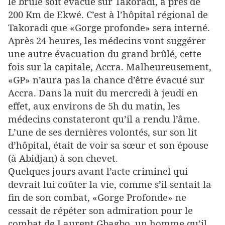
le brûlé soit évacué sur Takoradi, à près de
200 Km de Ekwé. C’est à l’hôpital régional de
Takoradi que «Gorge profonde» sera interné.
Après 24 heures, les médecins vont suggérer
une autre évacuation du grand brûlé, cette
fois sur la capitale, Accra. Malheureusement,
«GP» n’aura pas la chance d’être évacué sur
Accra. Dans la nuit du mercredi à jeudi en
effet, aux environs de 5h du matin, les
médecins constateront qu’il a rendu l’âme.
L’une de ses dernières volontés, sur son lit
d’hôpital, était de voir sa sœur et son épouse
(à Abidjan) à son chevet.
Quelques jours avant l’acte criminel qui
devrait lui coûter la vie, comme s’il sentait la
fin de son combat, «Gorge Profonde» ne
cessait de répéter son admiration pour le
combat de Laurent Gbagbo, un homme qu’il