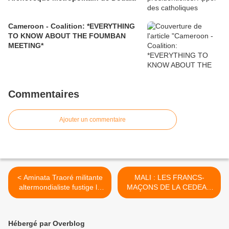
Cameroon - Coalition: *EVERYTHING
TO KNOW ABOUT THE FOUMBAN
MEETING*
Commentaires
Ajouter un commentaire
< Aminata Traoré militante
MALI : LES FRANCS-
altermondialiste fustige la
MAÇONS DE LA CEDEAO
CEDEAO: Chacun de ces
VOLENT AU SECOURS DE
chefs d’Etats a des comptes
LEUR FRÈRE ATT. >
à rendre à son peuple.
Hébergé par Overblog