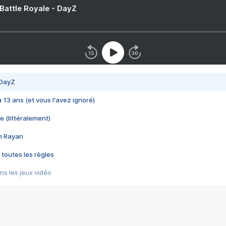
 Battle Royale - DayZ
 DayZ
 a 13 ans (et vous l'avez ignoré)
e (littéralement)
im Rayan
 toutes les règles
s les jeux vidéo
us choquant de Rockstar ? - Le scandale BULLY
e plus moche de Steam