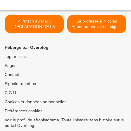
< Putsch au Mali :
Le professeur Nicolas
DECLARATION DE LA
Agbohou persiste et signe :
SECTION FRANCE DU
Il faut, au plus vite, répudier
PARTI SADI.
le Franc CFA » >
Hébergé par Overblog
Top articles
Pages
Contact
Signaler un abus
C.G.U.
Cookies et données personnelles
Préférences cookies
Voir le profil de afrohistorama, Toute l'histoire sans histoire sur le
portail Overblog