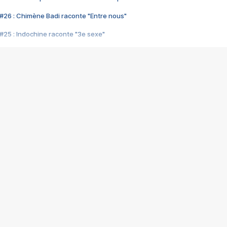
#26 : Chimène Badi raconte "Entre nous"
#25 : Indochine raconte "3e sexe"
#24 : Zaho raconte "C'est chelou"
#23 : Patrick Bruel raconte "Au café des délices"
#22 : Kyo raconte "Le chemin"
#21 : Nolwenn Leroy raconte "Cassé"
#20 : Patrick Hernandez raconte "Born to be alive"
#19 : Lorie raconte "Près de moi"
#18 : Michael Jones raconte "A nos actes manqués" (avec Jean-Jacque
#17 : Khaled raconte "Aïcha"
#16 : Corneille raconte "Parce qu'on vient de loin"
#15 : Indochine raconte "L'aventurier"