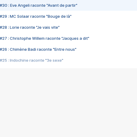
#30 : Eve Angeli raconte "Avant de partir"
#29 : MC Solaar raconte "Bouge de là"
28 : Lorie raconte "Je vais vite"
#27 : Christophe Willem raconte "Jacques a dit"
#26 : Chimène Badi raconte "Entre nous"
#25 : Indochine raconte "3e sexe"
#24 : Zaho raconte "C'est chelou"
#23 : Patrick Bruel raconte "Au café des délices"
#22 : Kyo raconte "Le chemin"
#21 : Nolwenn Leroy raconte "Cassé"
#20 : Patrick Hernandez raconte "Born to be alive"
#19 : Lorie raconte "Près de moi"