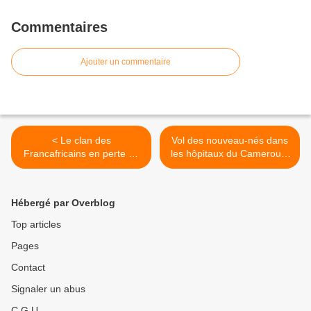
Commentaires
Ajouter un commentaire
< Le clan des
Vol des nouveau-nés dans
Francafricains en perte de
les hôpitaux du Cameroun.
vitesse au sein de l’Union
Mr. Luc BANEMECK invité
Africaine suite à l’élection
de L'ENTRETIEN DU JOUR
triomphale de Mme
LUNDI 21 MAI 2012 sur
Hébergé par Overblog
Nkosazana Dlamini Zuma
Télésud >
au poste de présidente de
Top articles
la commission.
Pages
Contact
Signaler un abus
C.G.U.